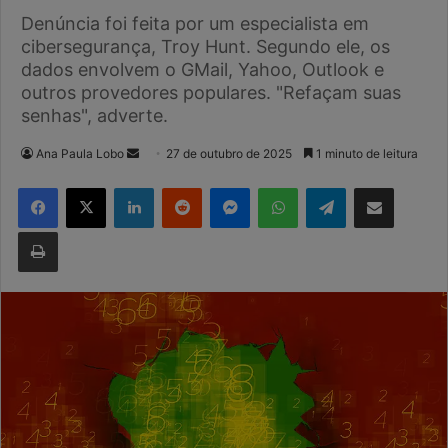
Denúncia foi feita por um especialista em
cibersegurança, Troy Hunt. Segundo ele, os
dados envolvem o GMail, Yahoo, Outlook e
outros provedores populares. "Refaçam suas
senhas", adverte.
Mande
Ana Paula Lobo
27 de outubro de 2025
1 minuto de leitura
um
Facebook
X
Linkedin
Reddit
Messenger
WhatsApp
Telegram
Compartilhar via e-mail
e-
mail
Imprimir