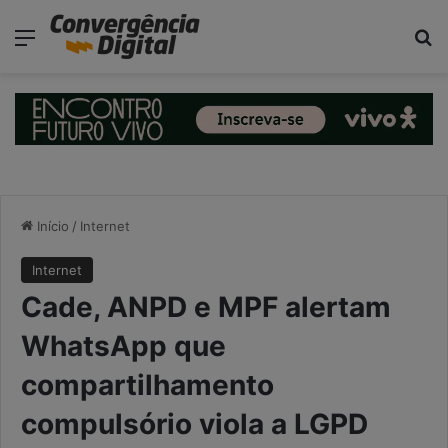
modal-check
Menu
P
Início
/
Internet
Internet
Cade, ANPD e MPF alertam
WhatsApp que
compartilhamento
compulsório viola a LGPD