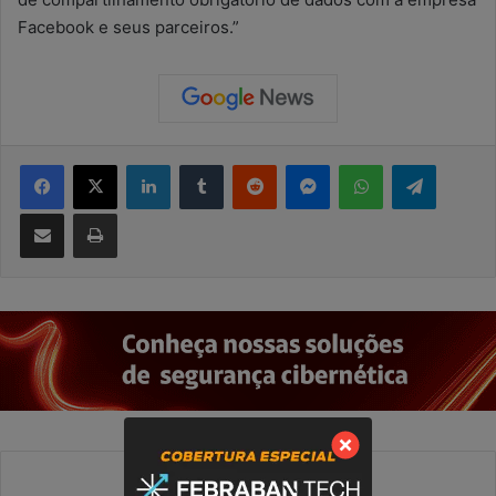
Facebook e seus parceiros.”
Facebook
X
Linkedin
Tumblr
Reddit
Messenger
WhatsApp
Telegram
Compartilhar via e-mail
Imprimir