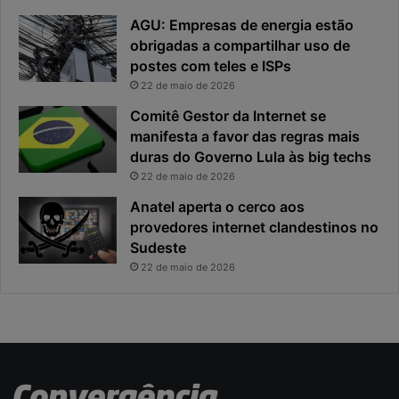
o
AGU: Empresas de energia estão
u
obrigadas a compartilhar uso de
o
postes com teles e ISPs
p
r
22 de maio de 2026
i
Comitê Gestor da Internet se
n
manifesta a favor das regras mais
c
duras do Governo Lula às big techs
i
22 de maio de 2026
p
a
Anatel aperta o cerco aos
l
provedores internet clandestinos no
r
Sudeste
i
22 de maio de 2026
s
c
o
d
a
c
i