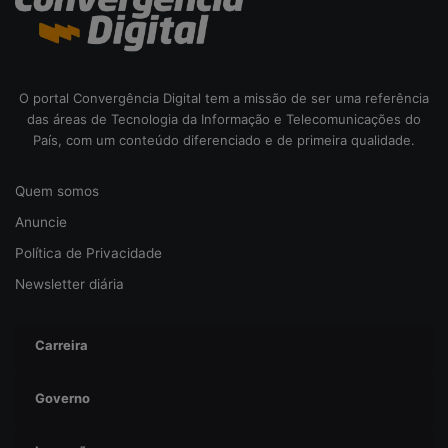
b
e
r
s
e
O portal Convergência Digital tem a missão de ser uma referência
g
das áreas de Tecnologia da Informação e Telecomunicações do
u
País, com um conteúdo diferenciado e de primeira qualidade.
r
a
Quem somos
n
ç
Anuncie
a
Política de Privacidade
Newsletter diária
Carreira
Governo