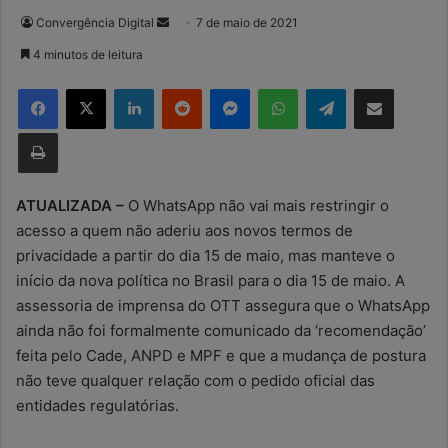
Convergência Digital
M
7 de maio de 2021
a
4 minutos de leitura
n
Facebook
X
Linkedin
Reddit
Messenger
WhatsApp
Telegram
Compartilhar via e-mail
d
e
Imprimir
u
m
e
ATUALIZADA –
O WhatsApp não vai mais restringir o
-
acesso a quem não aderiu aos novos termos de
m
privacidade a partir do dia 15 de maio, mas manteve o
a
início da nova política no Brasil para o dia 15 de maio. A
i
assessoria de imprensa do OTT assegura que o WhatsApp
l
ainda não foi formalmente comunicado da ‘recomendação’
feita pelo Cade, ANPD e MPF e que a mudança de postura
não teve qualquer relação com o pedido oficial das
entidades regulatórias.