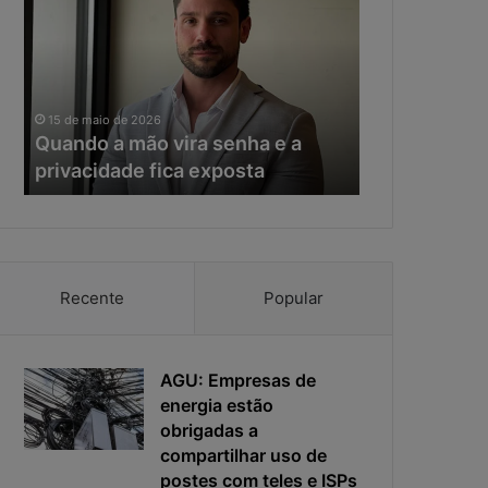
a
e
n
r
d
a
o
d
11 de maio de 20
a
a
Na era da IA
15 de maio de 2026
m
I
Quando a mão vira senha e a
resposta vir
ã
A
privacidade fica exposta
da ciberseg
o
,
v
o
i
t
r
e
a
m
s
p
Recente
Popular
e
o
n
d
h
e
a
AGU: Empresas de
r
e
e
energia estão
a
s
obrigadas a
p
p
compartilhar uso de
r
o
postes com teles e ISPs