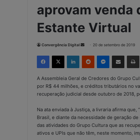
aprovam venda d
Estante Virtual
Convergência Digital
M
20 de setembro de 2019
a
Facebook
X
Linkedin
Reddit
Messenger
Compartilhar via e-mail
Imp
n
d
e
A Assembleia Geral de Credores do Grupo Cult
u
por R$ 44 milhões, e créditos tributários no 
m
recuperação judicial desde outubro de 2018, p
e
-
Na ata enviada à Justiça, a livraria afirma que
m
Brasil, e diante da necessidade de geração de
a
das atividades do Grupo Cultura que as recu
i
ativos e UPIs que não têm, neste momento, imp
l