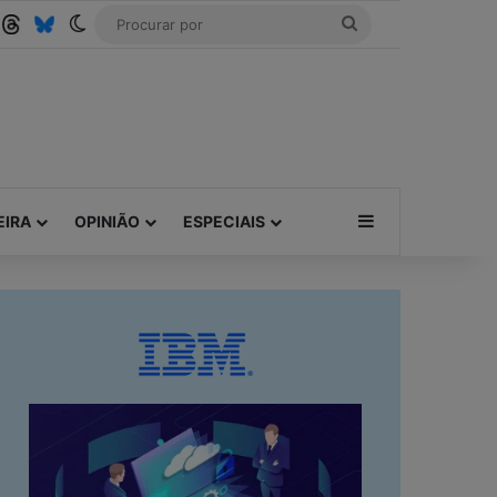
ube
SS
Threads
Bluesky
Switch skin
Procurar
por
Barra Lateral
EIRA
OPINIÃO
ESPECIAIS