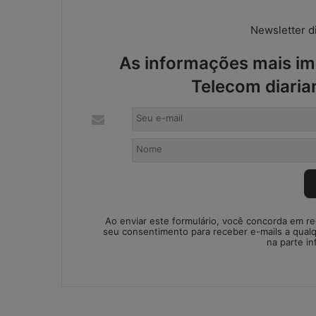
a
t
Newsletter di
s
A
As informações mais imp
5 de maio de 2026
p
WhatsApp nos e
p
Telecom diaria
contábeis: sol
n
ou risco operac
o
s
e
s
c
r
i
t
Ao enviar este formulário, você concorda em r
ó
seu consentimento para receber e-mails a qual
na parte in
r
i
o
s
c