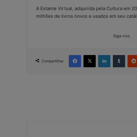
A Estante Virtual, adquirida pela Cultura em 
milhões de livros novos e usados em seu catá
Siga-nos
Facebook
X
Linkedin
Tumblr
Compartilhar
W
h