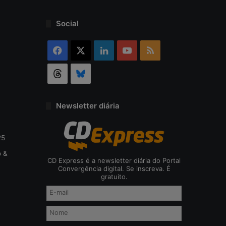
o
d
Social
a
c
Facebook
X
Linkedin
YouTube
RSS
i
b
Threads
Bluesky
e
r
s
e
Newsletter diária
g
u
r
25
a
o &
n
CD Express é a newsletter diária do Portal
ç
Convergência digital. Se inscreva. É
gratuito.
a