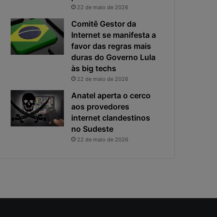
i
s
22 de maio de 2026
v
t
a
a
Comitê Gestor da
c
v
Internet se manifesta a
i
i
favor das regras mais
d
r
duras do Governo Lula
a
o
às big techs
d
u
22 de maio de 2026
e
o
f
p
Anatel aperta o cerco
i
r
aos provedores
c
i
internet clandestinos
a
n
no Sudeste
e
c
22 de maio de 2026
x
i
p
p
o
a
s
l
t
r
a
i
s
c