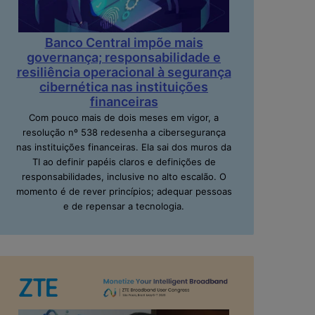
Banco Central impõe mais
governança; responsabilidade e
resiliência operacional à segurança
cibernética nas instituições
financeiras
Com pouco mais de dois meses em vigor, a
resolução nº 538 redesenha a cibersegurança
nas instituições financeiras. Ela sai dos muros da
TI ao definir papéis claros e definições de
responsabilidades, inclusive no alto escalão. O
momento é de rever princípios; adequar pessoas
e de repensar a tecnologia.