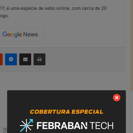
2017, é uma espécie de sebo online, com cerca de 20
logo.
Reddit
Messenger
Compartilhar via e-mail
Imprimir
R
e