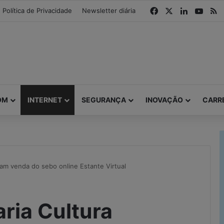
modal-check
Facebook
X
Linkedin
YouT
R
Política de Privacidade
Newsletter diária
OM
INTERNET
SEGURANÇA
INOVAÇÃO
CARR
vam venda do sebo online Estante Virtual
aria Cultura