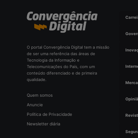
i
s
Carrei
a
d
a
Gover
o
u
O portal Convergência Digital tem a missão
Inova
r
de ser uma referência das áreas de
i
Tecnologia da Informação e
s
Intern
Telecomunicações do País, com um
c
conteúdo diferenciado e de primeira
o
qualidade.
Merca
o
p
Quem somos
e
Opini
r
Anuncie
a
Política de Privacidade
Revis
c
i
Newsletter diária
o
Segur
n