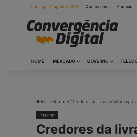
domingo, 9 agosto 2026
Quem somos
Anuncie
HOME
MERCADO
GOVERNO
TELEC
Início
/
Internet
/
Credores da livraria Cultura apro
Internet
Credores da livr