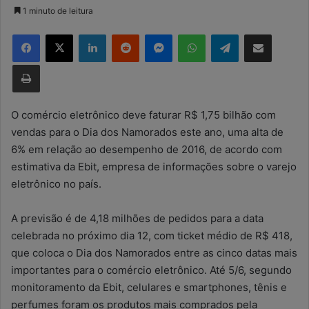
a
1 minuto de leitura
n
Facebook
X
Linkedin
Reddit
Messenger
WhatsApp
Telegram
Compartilhar via e-mail
d
e
Imprimir
u
m
e
O comércio eletrônico deve faturar R$ 1,75 bilhão com
-
vendas para o Dia dos Namorados este ano, uma alta de
m
6% em relação ao desempenho de 2016, de acordo com
a
estimativa da Ebit, empresa de informações sobre o varejo
i
eletrônico no país.
l
A previsão é de 4,18 milhões de pedidos para a data
celebrada no próximo dia 12, com ticket médio de R$ 418,
que coloca o Dia dos Namorados entre as cinco datas mais
importantes para o comércio eletrônico. Até 5/6, segundo
monitoramento da Ebit, celulares e smartphones, tênis e
perfumes foram os produtos mais comprados pela