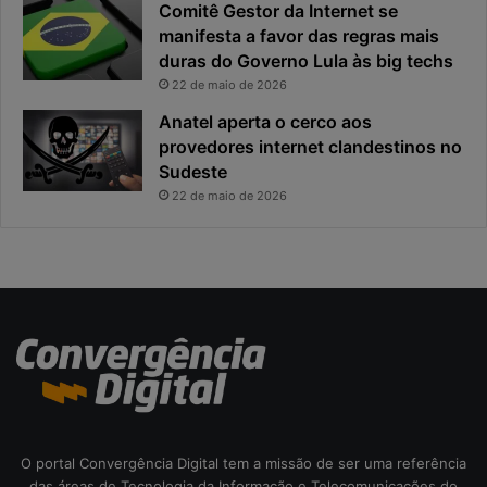
Comitê Gestor da Internet se
a
n
manifesta a favor das regras mais
e
c
x
duras do Governo Lula às big techs
i
p
p
22 de maio de 2026
o
a
Anatel aperta o cerco aos
s
l
provedores internet clandestinos no
t
r
Sudeste
a
i
s
22 de maio de 2026
c
o
d
a
c
i
b
e
r
s
e
O portal Convergência Digital tem a missão de ser uma referência
g
das áreas de Tecnologia da Informação e Telecomunicações do