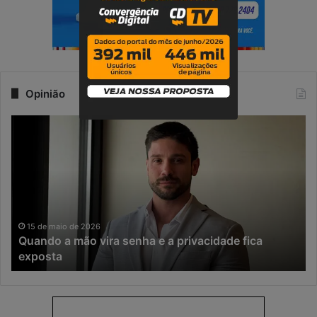
Opinião
Q
N
u
a
a
e
n
r
d
a
o
d
a
a
m
I
15 de maio de 2026
Quando a mão vira senha e a privacidade fica
ã
A
exposta
o
,
v
o
i
t
r
e
a
m