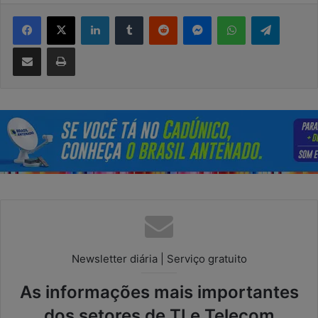
Facebook
X
Linkedin
Tumblr
Reddit
Messenger
WhatsApp
Telegram
Compartilhar via e-mail
Imprimir
Newsletter diária | Serviço gratuito
As informações mais importantes
dos setores de TI e Telecom