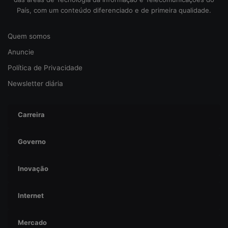
u
País, com um conteúdo diferenciado e de primeira qualidade.
r
a
n
Quem somos
ç
Anuncie
a
Política de Privacidade
Newsletter diária
Carreira
Governo
Inovação
Internet
Mercado