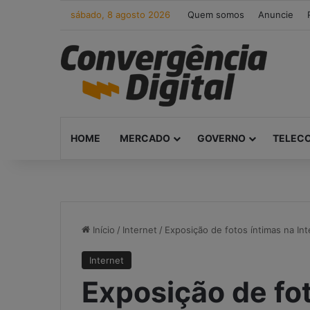
sábado, 8 agosto 2026
Quem somos
Anuncie
HOME
MERCADO
GOVERNO
TELEC
Início
/
Internet
/
Exposição de fotos íntimas na Int
Internet
Exposição de fo