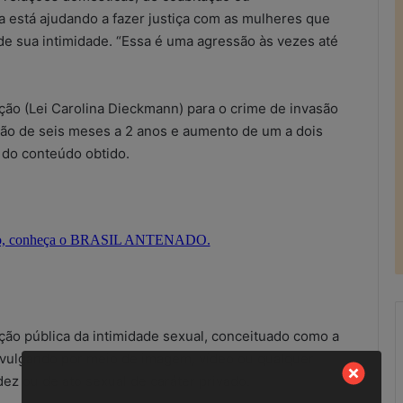
ra está ajudando a fazer justiça com as mulheres que
de sua intimidade. “Essa é uma agressão às vezes até
ação (Lei Carolina Dieckmann) para o crime de invasão
são de seis meses a 2 anos e aumento de um a dois
 do conteúdo obtido.
ição pública da intimidade sexual, conceituado como a
ivulgando por meio de imagem, vídeo ou qualquer
R
ez ou de ato sexual de caráter privado.
e