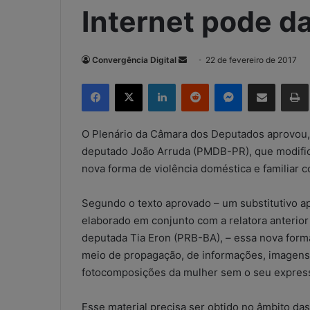
Internet pode da
Convergência Digital
M
22 de fevereiro de 2017
a
Facebook
X
Linkedin
Reddit
Messenger
Compartilhar via e-mail
Imp
n
d
e
O Plenário da Câmara dos Deputados aprovou, n
u
deputado João Arruda (PMDB-PR), que modifica 
m
nova forma de violência doméstica e familiar c
e
-
Segundo o texto aprovado – um substitutivo a
m
elaborado em conjunto com a relatora anterior
a
deputada Tia Eron (PRB-BA), – essa nova forma
i
meio de propagação, de informações, imagens,
l
fotocomposições da mulher sem o seu expres
Esse material precisa ser obtido no âmbito da