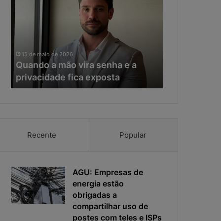
a
e
n
r
d
a
o
d
11 de maio de 20
a
a
Na era da IA
15 de maio de 2026
m
I
Quando a mão vira senha e a
resposta vir
ã
A
privacidade fica exposta
da ciberseg
o
,
v
o
i
t
r
e
a
m
s
p
Recente
Popular
e
o
n
d
h
e
a
AGU: Empresas de
r
e
e
energia estão
a
s
obrigadas a
p
p
compartilhar uso de
r
o
postes com teles e ISPs