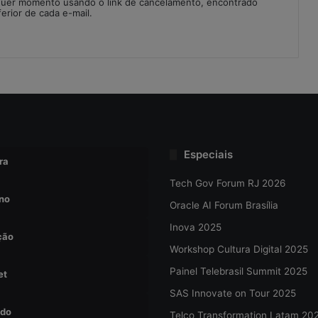
quer momento usando o link de cancelamento, encontrado
ferior de cada e-mail.
Especiais
ra
Tech Gov Forum RJ 2026
no
Oracle AI Forum Brasília
Inova 2025
ção
Workshop Cultura Digital 2025
Painel Telebrasil Summit 2025
et
SAS Innovate on Tour 2025
do
Telco Transformation Latam 20