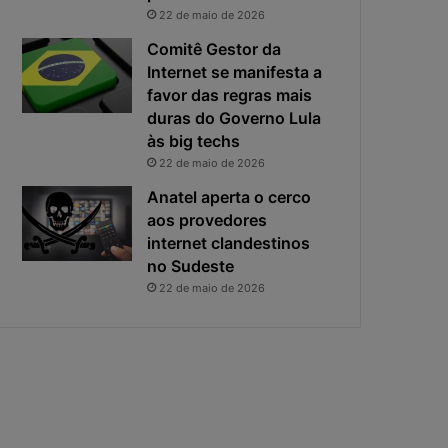
i
s
22 de maio de 2026
v
t
a
a
Comitê Gestor da
c
v
Internet se manifesta a
i
i
favor das regras mais
d
r
duras do Governo Lula
a
o
às big techs
d
u
22 de maio de 2026
e
o
f
p
Anatel aperta o cerco
i
r
aos provedores
c
i
internet clandestinos
a
n
no Sudeste
e
c
22 de maio de 2026
x
i
p
p
o
a
s
l
t
r
a
i
s
c