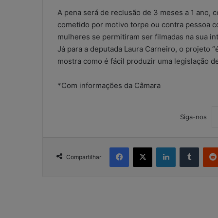
a
A pena será de reclusão de 3 meses a 1 ano, 
t
cometido por motivo torpe ou contra pessoa c
s
mulheres se permitiram ser filmadas na sua in
A
5 de maio de 2026
p
Já para a deputada Laura Carneiro, o projeto 
WhatsApp nos e
p
mostra como é fácil produzir uma legislação d
contábeis: sol
n
ou risco operac
o
*Com informações da Câmara
s
e
s
Siga-nos
c
r
i
Facebook
X
Linkedin
Tumblr
t
Compartilhar
ó
r
i
o
s
c