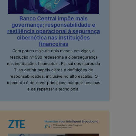
Banco Central impõe mais
governança; responsabilidade e
resiliência operacional à segurança
cibernética nas instituições
financeiras
Com pouco mais de dois meses em vigor, a
resolução nº 538 redesenha a cibersegurança
nas instituições financeiras. Ela sai dos muros da
TI ao definir papéis claros e definições de
responsabilidades, inclusive no alto escalão. O
momento é de rever princípios; adequar pessoas
e de repensar a tecnologia.