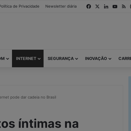
modal-check
Facebook
X
Linkedin
YouTu
R
Política de Privacidade
Newsletter diária
OM
INTERNET
SEGURANÇA
INOVAÇÃO
CARR
ernet pode dar cadeia no Brasil
tos íntimas na