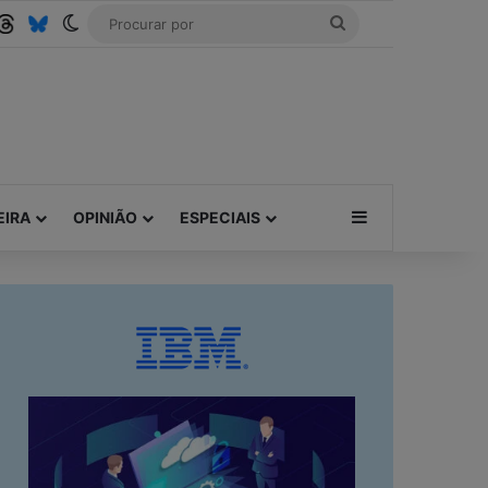
be
SS
Threads
Bluesky
Switch skin
Procurar
por
Barra Lateral
EIRA
OPINIÃO
ESPECIAIS