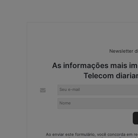
o
n
t
á
b
e
i
s
Newsletter di
:
s
As informações mais imp
o
l
Telecom diaria
u
ç
ã
o
i
m
p
r
o
Ao enviar este formulário, você concorda em r
v