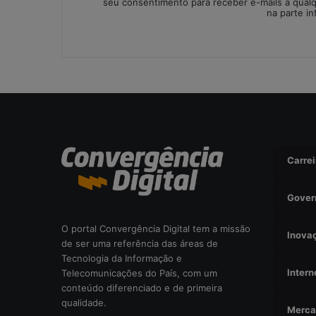
seu consentimento para receber e-mails a qual
i
na parte in
s
a
d
a
o
u
r
i
s
Carrei
c
o
o
Gover
p
e
O portal Convergência Digital tem a missão
r
Inova
de ser uma referência das áreas de
a
Tecnologia da Informação e
c
Intern
Telecomunicações do País, com um
i
conteúdo diferenciado e de primeira
o
qualidade.
n
Merca