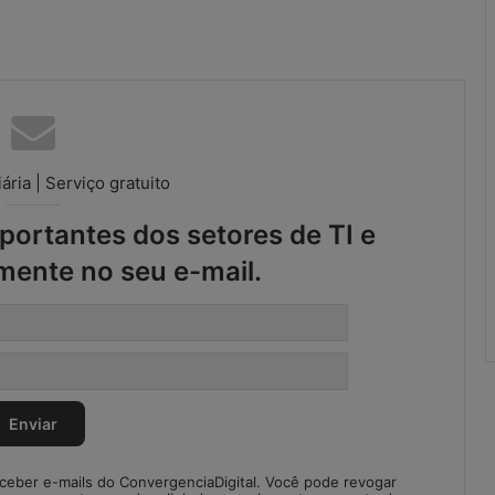
r
e
g
u
l
a
r
i
ária | Serviço gratuito
d
a
ortantes dos setores de TI e
d
e
mente no seu e-mail.
s
n
o
S
C
M
eceber e-mails do ConvergenciaDigital. Você pode revogar