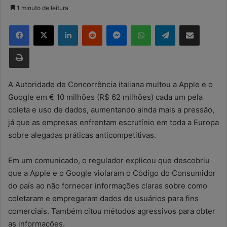
a
1 minuto de leitura
n
Facebook
X
Linkedin
Reddit
Messenger
WhatsApp
Telegram
Compartilhar via e-mail
d
e
Imprimir
u
m
e
A Autoridade de Concorrência italiana multou a Apple e o
-
Google em € 10 milhões (R$ 62 milhões) cada um pela
m
coleta e uso de dados, aumentando ainda mais a pressão,
a
já que as empresas enfrentam escrutínio em toda a Europa
i
sobre alegadas práticas anticompetitivas.
l
Em um comunicado, o regulador explicou que descobriu
que a Apple e o Google violaram o Código do Consumidor
do país ao não fornecer informações claras sobre como
coletaram e empregaram dados de usuários para fins
comerciais. Também citou métodos agressivos para obter
as informações.