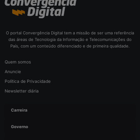
b
e
r
s
e
O portal Convergência Digital tem a missão de ser uma referência
g
das áreas de Tecnologia da Informação e Telecomunicações do
u
País, com um conteúdo diferenciado e de primeira qualidade.
r
a
Quem somos
n
ç
Anuncie
a
Política de Privacidade
Newsletter diária
Carreira
Governo