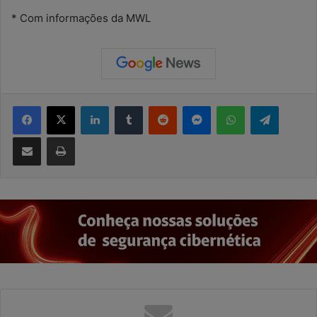
* Com informações da MWL
Facebook
X
Linkedin
Tumblr
Reddit
Messenger
WhatsApp
Telegram
Compartilhar via e-mail
Imprimir