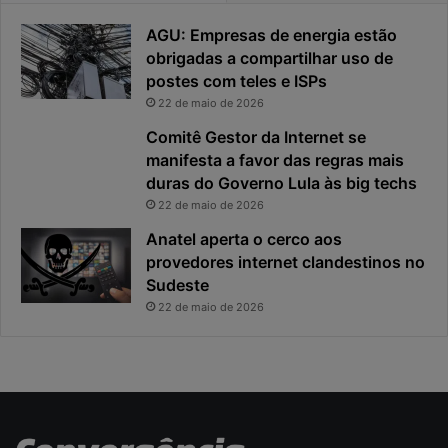
a
o
AGU: Empresas de energia estão
d
u
obrigadas a compartilhar uso de
e
o
postes com teles e ISPs
f
p
i
r
22 de maio de 2026
c
i
Comitê Gestor da Internet se
a
n
manifesta a favor das regras mais
e
c
duras do Governo Lula às big techs
x
i
22 de maio de 2026
p
p
o
a
Anatel aperta o cerco aos
s
l
provedores internet clandestinos no
t
r
Sudeste
a
i
22 de maio de 2026
s
c
o
d
a
c
i