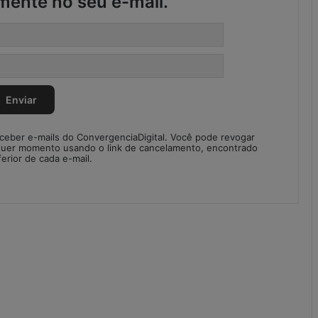
mente no seu e-mail.
d
a
d
e
s
n
o
S
C
eceber e-mails do ConvergenciaDigital. Você pode revogar
M
quer momento usando o link de cancelamento, encontrado
ferior de cada e-mail.