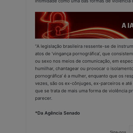
intimidade como uma das formas de violência d
“A legislação brasileira ressente-se de instru
atos de ‘vingança pornográfica’, que consiste
ou sexo nos meios de comunicação, em especia
humilhar, chantagear ou provocar o isolamento s
pornográfica’ é a mulher, enquanto que os res
W
vezes, são os ex-cônjuges, ex-parceiros e até
h
a
que se trata de mais uma forma de violência pr
t
parecer.
s
A
5 de maio de 2026
*Da Agência Senado
p
WhatsApp nos e
p
contábeis: sol
n
ou risco operac
Siga-nos