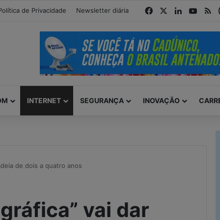
modal-check
Facebook
X
Linkedin
YouTu
R
Política de Privacidade
Newsletter diária
OM
INTERNET
SEGURANÇA
INOVAÇÃO
CARR
adeia de dois a quatro anos
ráfica” vai dar