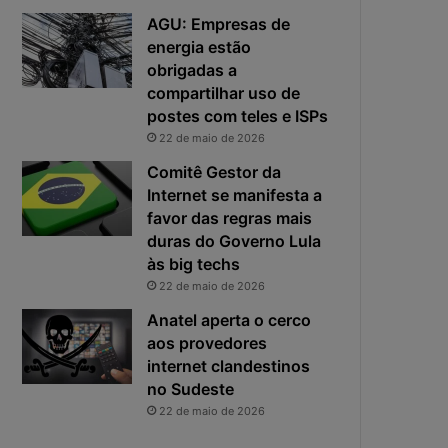
e
o
AGU: Empresas de
f
p
energia estão
i
r
obrigadas a
c
i
compartilhar uso de
a
n
postes com teles e ISPs
e
c
22 de maio de 2026
x
i
p
p
Comitê Gestor da
o
a
Internet se manifesta a
s
l
favor das regras mais
t
r
duras do Governo Lula
a
i
às big techs
s
22 de maio de 2026
c
o
Anatel aperta o cerco
d
aos provedores
a
internet clandestinos
c
no Sudeste
i
22 de maio de 2026
b
e