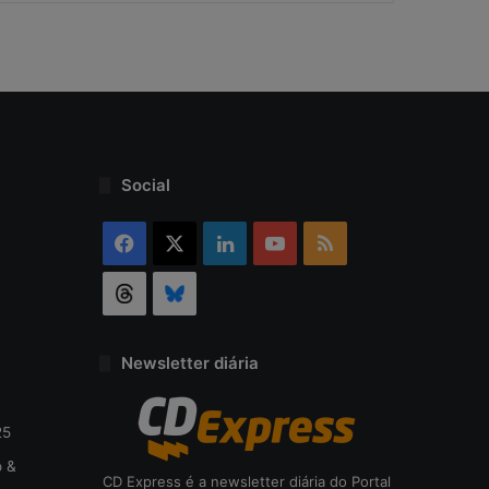
r
s
e
g
u
r
a
n
Social
ç
a
Facebook
X
Linkedin
YouTube
RSS
Threads
Bluesky
Newsletter diária
25
o &
CD Express é a newsletter diária do Portal