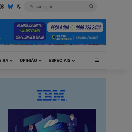
be
SS
Threads
Bluesky
Switch skin
Procurar
por
Barra Lateral
EIRA
OPINIÃO
ESPECIAIS