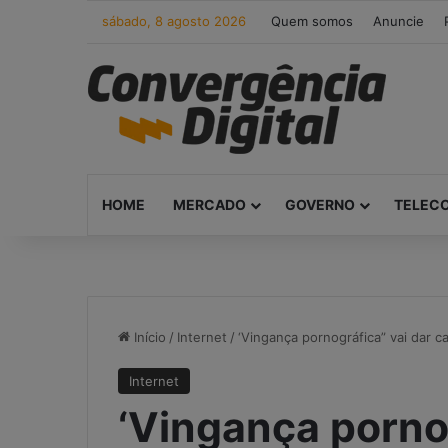
sábado, 8 agosto 2026
Quem somos
Anuncie
HOME
MERCADO
GOVERNO
TELEC
Início
/
Internet
/
‘Vingança pornográfica” vai dar c
Internet
‘Vingança pornog