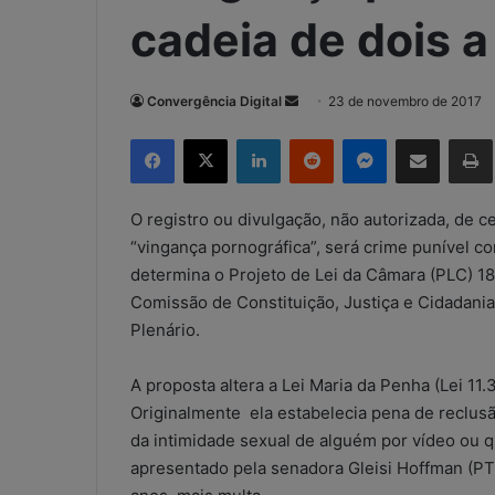
cadeia de dois a
Convergência Digital
M
23 de novembro de 2017
a
Facebook
X
Linkedin
Reddit
Messenger
Compartilhar via e-mail
Imp
n
d
e
O registro ou divulgação, não autorizada, de 
u
“vingança pornográfica”, será crime punível co
m
determina o Projeto de Lei da Câmara (PLC) 18/
e
Comissão de Constituição, Justiça e Cidadani
-
Plenário.
m
a
A proposta altera a Lei Maria da Penha (Lei 11
i
Originalmente ela estabelecia pena de reclusã
l
da intimidade sexual de alguém por vídeo ou qu
apresentado pela senadora Gleisi Hoffman (PT