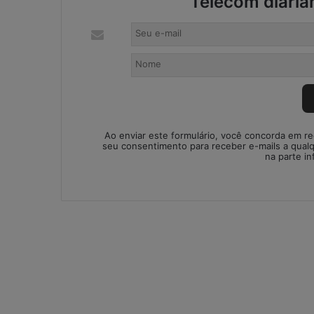
Telecom diaria
:
s
o
l
u
ç
ã
o
i
Ao enviar este formulário, você concorda em r
m
seu consentimento para receber e-mails a qual
na parte in
p
r
o
v
i
s
a
d
a
o
u