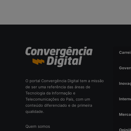
r
i
s
c
o
o
p
e
r
Carrei
a
c
Gover
i
o
O portal Convergência Digital tem a missão
n
Inova
de ser uma referência das áreas de
a
Tecnologia da Informação e
l
Intern
Telecomunicações do País, com um
?
conteúdo diferenciado e de primeira
qualidade.
Merca
Quem somos
Opini