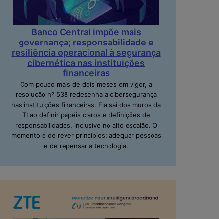
Banco Central impõe mais
governança; responsabilidade e
resiliência operacional à segurança
cibernética nas instituições
financeiras
Com pouco mais de dois meses em vigor, a
resolução nº 538 redesenha a cibersegurança
nas instituições financeiras. Ela sai dos muros da
TI ao definir papéis claros e definições de
responsabilidades, inclusive no alto escalão. O
momento é de rever princípios; adequar pessoas
e de repensar a tecnologia.