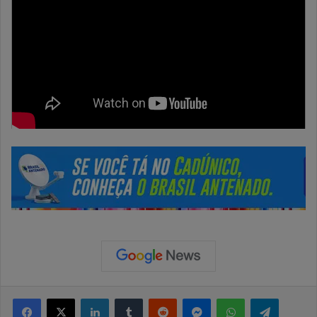
Facebook
X
Linkedin
Tumblr
Reddit
Messenger
WhatsApp
Telegram