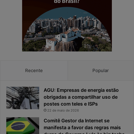
n
d
h
e
a
r
e
e
a
s
p
p
r
o
i
s
v
t
a
a
c
v
Recente
Popular
i
i
d
r
a
o
AGU: Empresas de energia estão
d
u
obrigadas a compartilhar uso de
e
o
postes com teles e ISPs
f
p
i
r
22 de maio de 2026
c
i
Comitê Gestor da Internet se
a
n
manifesta a favor das regras mais
e
c