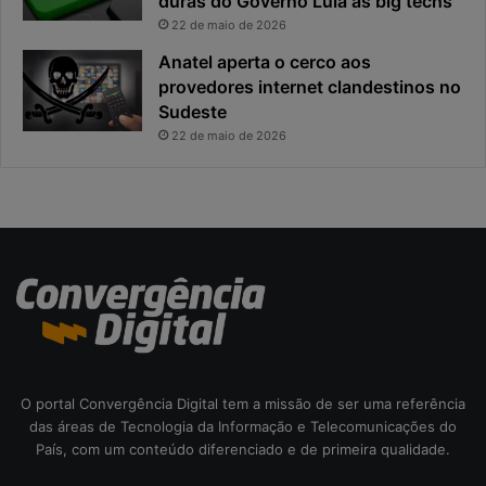
duras do Governo Lula às big techs
x
i
22 de maio de 2026
p
p
o
a
Anatel aperta o cerco aos
s
l
provedores internet clandestinos no
t
r
Sudeste
a
i
22 de maio de 2026
s
c
o
d
a
c
i
b
e
r
s
e
O portal Convergência Digital tem a missão de ser uma referência
g
das áreas de Tecnologia da Informação e Telecomunicações do
u
País, com um conteúdo diferenciado e de primeira qualidade.
r
a