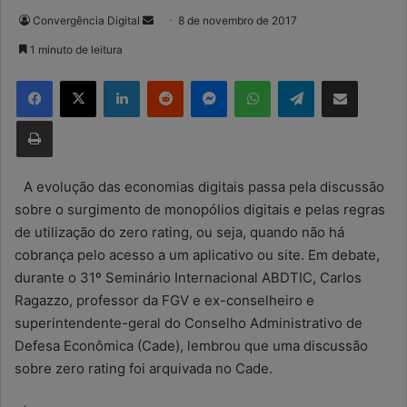
Convergência Digital
M
8 de novembro de 2017
a
1 minuto de leitura
n
Facebook
X
Linkedin
Reddit
Messenger
WhatsApp
Telegram
Compartilhar via e-mail
d
e
Imprimir
u
m
e
A evolução das economias digitais passa pela discussão
-
sobre o surgimento de monopólios digitais e pelas regras
m
de utilização do zero rating, ou seja, quando não há
a
cobrança pelo acesso a um aplicativo ou site. Em debate,
i
durante o 31º Seminário Internacional ABDTIC, Carlos
l
Ragazzo, professor da FGV e ex-conselheiro e
superintendente-geral do Conselho Administrativo de
Defesa Econômica (Cade), lembrou que uma discussão
sobre zero rating foi arquivada no Cade.