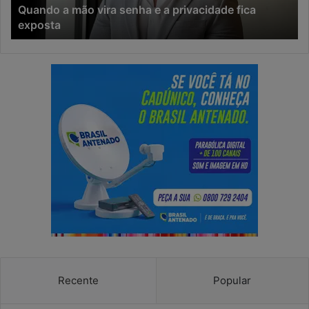
Quando a mão vira senha e a privacidade fica
fica
vi
exposta
exposta
o
pr
ri
da
ci
Recente
Popular