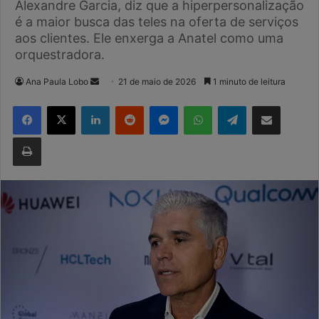
Alexandre Garcia, diz que a hiperpersonalização
é a maior busca das teles na oferta de serviços
aos clientes. Ele enxerga a Anatel como uma
orquestradora.
Mande
Ana Paula Lobo
21 de maio de 2026
1 minuto de leitura
um
Facebook
X
Linkedin
Reddit
Messenger
WhatsApp
Telegram
Compartilhar via e-mail
e-
mail
Imprimir