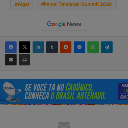
Algar
Painel Telebrasil Summit 2026
Facebook
X
Linkedin
Tumblr
Reddit
Messenger
WhatsApp
Telegra
Compartilhar via e-mail
Imprimir