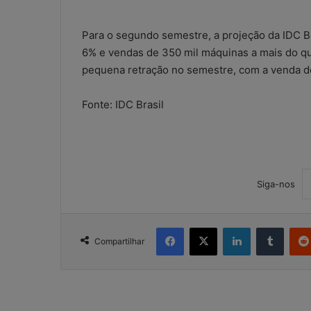
ó
r
Para o segundo semestre, a projeção da IDC B
i
6% e vendas de 350 mil máquinas a mais do q
o
pequena retração no semestre, com a venda d
s
c
o
Fonte: IDC Brasil
n
t
á
b
e
Siga-nos
i
s
:
Facebook
X
Linkedin
Tumblr
s
Compartilhar
o
l
u
ç
ã