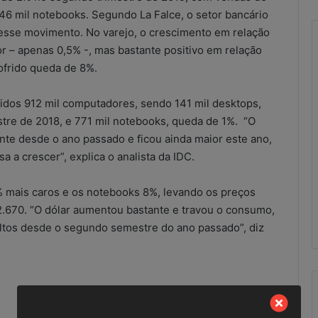
46 mil notebooks. Segundo La Falce, o setor bancário
 esse movimento. No varejo, o crescimento em relação
r – apenas 0,5% -, mas bastante positivo em relação
ofrido queda de 8%.
R
e
didos 912 mil computadores, sendo 141 mil desktops,
s
re de 2018, e 771 mil notebooks, queda de 1%. “O
u
te desde o ano passado e ficou ainda maior este ano,
l
t
a crescer”, explica o analista da IDC.
a
scritórios
21 de maio de 2026
d
 mais caros e os notebooks 8%, levando os preços
ução improvisada
Resultados do combate às
o
2.670. “O dólar aumentou bastante e travou o consumo,
ional?
irregularidades no SCM
s
altos desde o segundo semestre do ano passado”, diz
d
o
c
o
m
b
a