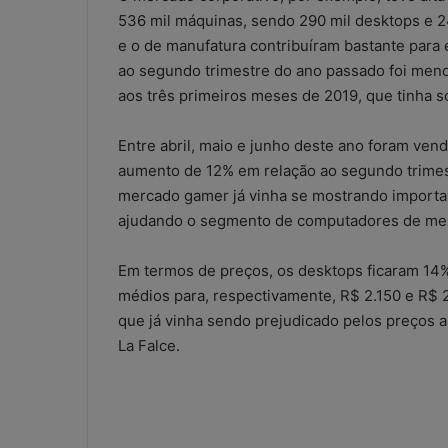
536 mil máquinas, sendo 290 mil desktops e 2
e o de manufatura contribuíram bastante para
ao segundo trimestre do ano passado foi meno
aos três primeiros meses de 2019, que tinha s
W
h
Entre abril, maio e junho deste ano foram ven
a
aumento de 12% em relação ao segundo trimest
t
mercado gamer já vinha se mostrando importan
s
A
ajudando o segmento de computadores de mesa 
5 de maio de 2026
p
WhatsApp nos e
p
Em termos de preços, os desktops ficaram 14%
contábeis: sol
n
médios para, respectivamente, R$ 2.150 e R$ 
ou risco operac
o
que já vinha sendo prejudicado pelos preços 
s
e
La Falce.
s
c
r
i
t