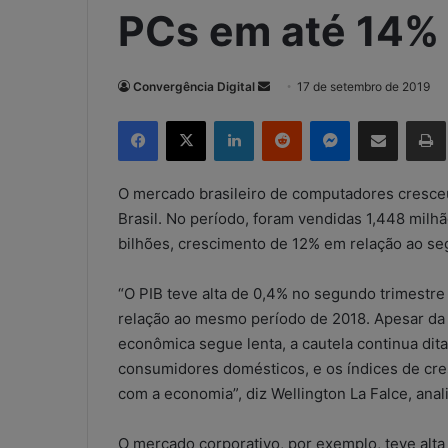
PCs em até 14% 
Convergência Digital
M
17 de setembro de 2019
a
Facebook
X
Linkedin
Reddit
Messenger
Compartilhar via e-mail
Imp
n
d
e
O mercado brasileiro de computadores cresce
u
Brasil. No período, foram vendidas 1,448 milh
m
bilhões, crescimento de 12% em relação ao se
e
-
“O PIB teve alta de 0,4% no segundo trimestr
m
relação ao mesmo período de 2018. Apesar da 
a
econômica segue lenta, a cautela continua di
i
consumidores domésticos, e os índices de cr
l
com a economia”, diz Wellington La Falce, anal
O mercado corporativo, por exemplo, teve alt