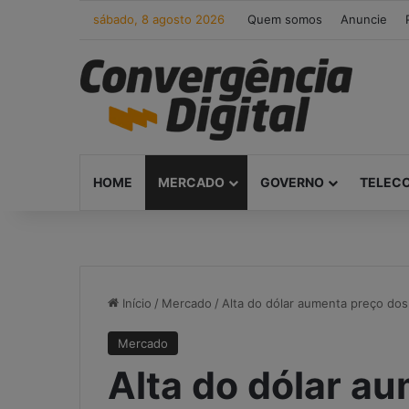
sábado, 8 agosto 2026
Quem somos
Anuncie
HOME
MERCADO
GOVERNO
TELEC
Início
/
Mercado
/
Alta do dólar aumenta preço dos
Mercado
Alta do dólar a