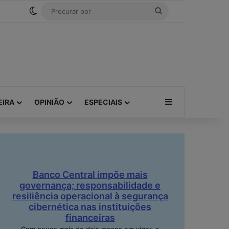
be
SS
Threads
Bluesky
Switch skin
Procurar
por
Barra Lateral
EIRA
OPINIÃO
ESPECIAIS
Banco Central impõe mais
governança; responsabilidade e
resiliência operacional à segurança
cibernética nas instituições
financeiras