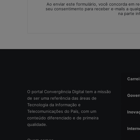
e
Ao enviar este formulário, você concorda em r
r
seu consentimento para receber e-mails a qual
na parte in
a
c
i
o
n
a
l
?
Carrei
O portal Convergência Digital tem a missão
Gover
de ser uma referência das áreas de
Tecnologia da Informação e
Telecomunicações do País, com um
Inova
conteúdo diferenciado e de primeira
qualidade.
Intern