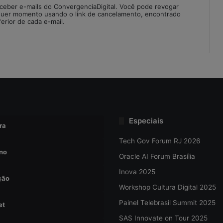
eceber e-mails do ConvergenciaDigital. Você pode revogar
quer momento usando o link de cancelamento, encontrado
ferior de cada e-mail.
Especiais
ra
Tech Gov Forum RJ 2026
no
Oracle AI Forum Brasília
Inova 2025
ção
Workshop Cultura Digital 2025
Painel Telebrasil Summit 2025
et
SAS Innovate on Tour 2025