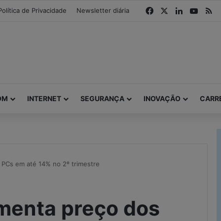
modal-check
Facebook
X
Linkedin
YouTu
R
Política de Privacidade
Newsletter diária
OM
INTERNET
SEGURANÇA
INOVAÇÃO
CARR
 PCs em até 14% no 2º trimestre
umenta preço dos