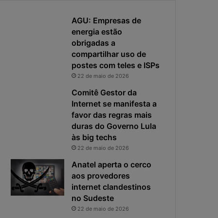
h
e
a
AGU: Empresas de
r
e
e
energia estão
a
s
obrigadas a
p
p
compartilhar uso de
r
o
postes com teles e ISPs
i
s
22 de maio de 2026
v
t
a
a
Comitê Gestor da
c
v
Internet se manifesta a
i
i
favor das regras mais
d
r
duras do Governo Lula
a
o
às big techs
d
u
22 de maio de 2026
e
o
f
p
Anatel aperta o cerco
i
r
aos provedores
c
i
internet clandestinos
a
n
no Sudeste
e
c
22 de maio de 2026
x
i