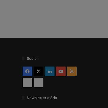
n
ç
a
Social
Facebook
X
Linkedin
YouTube
RSS
Threads
Bluesky
Newsletter diária