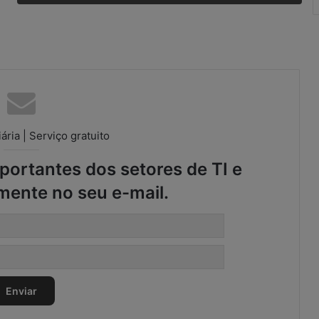
S
C
M
ária | Serviço gratuito
ortantes dos setores de TI e
mente no seu e-mail.