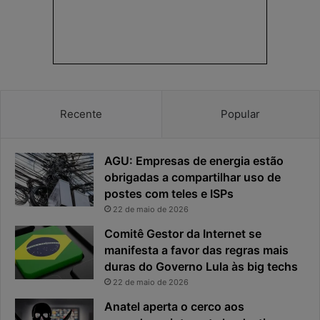
a
s
p
p
r
o
i
s
v
t
a
a
c
v
Recente
Popular
i
i
d
r
a
o
AGU: Empresas de energia estão
d
u
e
o
obrigadas a compartilhar uso de
f
p
postes com teles e ISPs
i
r
22 de maio de 2026
c
i
Comitê Gestor da Internet se
a
n
manifesta a favor das regras mais
e
c
x
duras do Governo Lula às big techs
i
p
p
22 de maio de 2026
o
a
Anatel aperta o cerco aos
s
l