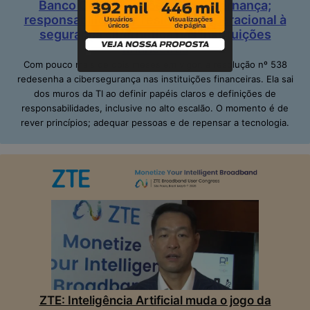
Banco Central impõe mais governança;
responsabilidade e resiliência operacional à
segurança cibernética nas instituições
financeiras
Com pouco mais de dois meses em vigor, a resolução nº 538
redesenha a cibersegurança nas instituições financeiras. Ela sai
dos muros da TI ao definir papéis claros e definições de
responsabilidades, inclusive no alto escalão. O momento é de
rever princípios; adequar pessoas e de repensar a tecnologia.
ZTE: Inteligência Artificial muda o jogo da