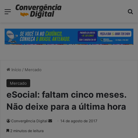
modal-check
Menu
P
Início
/
Mercado
Mercado
eSocial: faltam cinco meses.
Não deixe para a última hora
Convergência Digital
M
14 de agosto de 2017
a
2 minutos de leitura
n