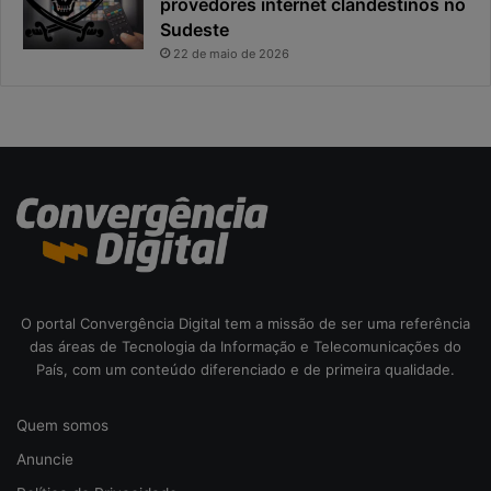
provedores internet clandestinos no
t
r
Sudeste
a
i
s
22 de maio de 2026
c
o
d
a
c
i
b
e
r
s
e
O portal Convergência Digital tem a missão de ser uma referência
g
das áreas de Tecnologia da Informação e Telecomunicações do
u
País, com um conteúdo diferenciado e de primeira qualidade.
r
a
n
Quem somos
ç
Anuncie
a