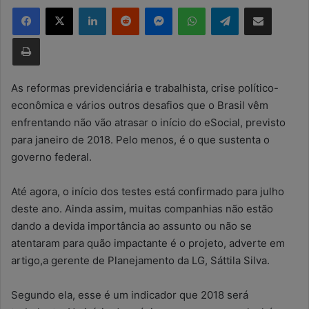
Facebook
X
Linkedin
Reddit
Messenger
WhatsApp
Telegram
Compartilhar via e-mail
d
e
Imprimir
u
m
e
As reformas previdenciária e trabalhista, crise político-
-
econômica e vários outros desafios que o Brasil vêm
m
enfrentando não vão atrasar o início do eSocial, previsto
a
para janeiro de 2018. Pelo menos, é o que sustenta o
i
governo federal.
l
Até agora, o início dos testes está confirmado para julho
deste ano. Ainda assim, muitas companhias não estão
dando a devida importância ao assunto ou não se
atentaram para quão impactante é o projeto, adverte em
artigo,a gerente de Planejamento da LG, Sáttila Silva.
Segundo ela, esse é um indicador que 2018 será