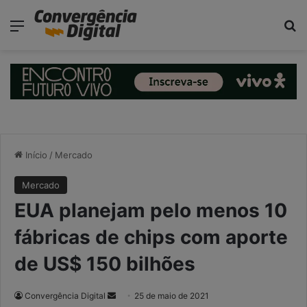
modal-check
Menu
P
Início
/
Mercado
Mercado
EUA planejam pelo menos 10
fábricas de chips com aporte
de US$ 150 bilhões
Convergência Digital
M
25 de maio de 2021