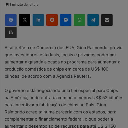
a
1 minuto de leitura
n
Facebook
X
Linkedin
Reddit
Messenger
WhatsApp
Telegram
Compartilhar via e-mail
d
e
Imprimir
u
m
e
A secretária de Comércio dos EUA, Gina Raimondo, previu
-
que investidores estaduais, locais e privados poderiam
m
aumentar a quantia alocada no programa para aumentar a
a
produção doméstica de chips em cerca de US$ 100
i
bilhões, de acordo com a Agência Reuters.
l
O governo está negociando uma Lei especial para Chips
na América, onde entraria com pelo menos US$ 52 bilhões
para incentivar a fabricação de chips no País. Gina
Raimondo acredita numa parceria com os estados, para
complementar o financiamento federal, o que poderia
aumentar o desembolso de recursos para até US $ 150