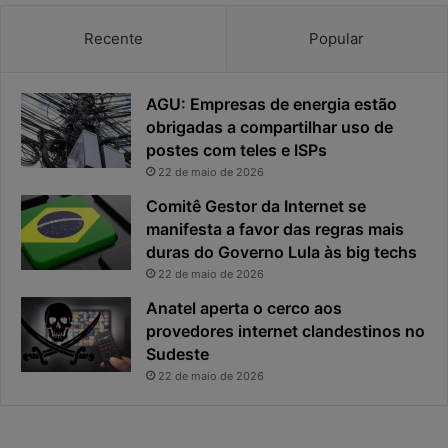
a
a
c
v
Recente
Popular
i
i
d
r
a
o
AGU: Empresas de energia estão
d
u
obrigadas a compartilhar uso de
e
o
postes com teles e ISPs
f
p
i
r
22 de maio de 2026
c
i
Comitê Gestor da Internet se
a
n
manifesta a favor das regras mais
e
c
duras do Governo Lula às big techs
x
i
22 de maio de 2026
p
p
o
a
Anatel aperta o cerco aos
s
l
provedores internet clandestinos no
t
r
Sudeste
a
i
22 de maio de 2026
s
c
o
d