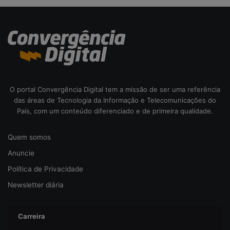
a
c
i
b
e
r
s
e
O portal Convergência Digital tem a missão de ser uma referência
g
das áreas de Tecnologia da Informação e Telecomunicações do
u
País, com um conteúdo diferenciado e de primeira qualidade.
r
a
Quem somos
n
ç
Anuncie
a
Política de Privacidade
Newsletter diária
Carreira