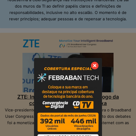
dos muros da TI ao definir papéis claros e definições de
responsabilidades, inclusive no alto escalão. O momento é de
rever princípios; adequar pessoas e de repensar a tecnologia.
ZTE: Inteligência Artificial muda o jogo da
competição na banda larga fixa
Vice-presidente da ZTE, Peter Hu, veio ao Brasil para o Broadband
User Congress, realizado em São Paulo. O ponto alto dos debates
foi a monetização das operadoras e provedores Internet com as
suas infraestruturas de telecom.