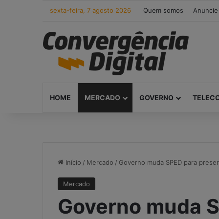
sexta-feira, 7 agosto 2026
Quem somos
Anuncie
HOME
MERCADO
GOVERNO
TELEC
Início
/
Mercado
/
Governo muda SPED para preserva
Mercado
Governo muda S