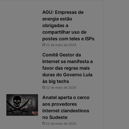
h
e
a
AGU: Empresas de
r
e
e
energia estão
a
s
obrigadas a
p
p
compartilhar uso de
r
o
postes com teles e ISPs
i
s
22 de maio de 2026
v
t
a
a
Comitê Gestor da
c
v
Internet se manifesta a
i
i
favor das regras mais
d
r
duras do Governo Lula
a
o
às big techs
d
u
22 de maio de 2026
e
o
f
p
Anatel aperta o cerco
i
r
aos provedores
c
i
internet clandestinos
a
n
no Sudeste
e
c
22 de maio de 2026
x
i