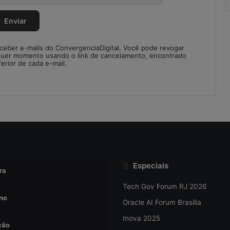
S
C
M
eceber e-mails do ConvergenciaDigital. Você pode revogar
quer momento usando o link de cancelamento, encontrado
ferior de cada e-mail.
Especiais
ra
Tech Gov Forum RJ 2026
no
Oracle AI Forum Brasília
Inova 2025
ção