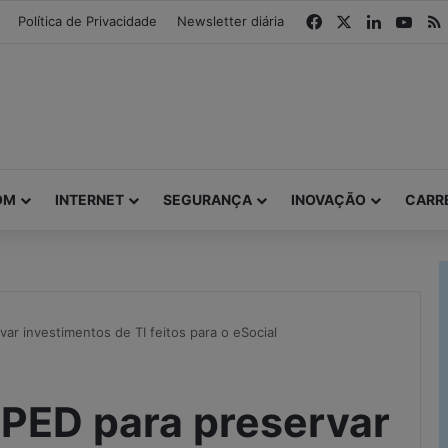
modal-check
Facebook
X
Linkedin
You
Política de Privacidade
Newsletter diária
OM
INTERNET
SEGURANÇA
INOVAÇÃO
CARR
r investimentos de TI feitos para o eSocial
PED para preservar