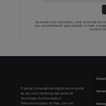
o
i
m
p
Ao enviar este formulário, você concorda em r
r
seu consentimento para receber e-mails a qual
o
na parte in
v
i
s
a
d
a
o
u
r
i
Carrei
s
c
O portal Convergência Digital tem a missão
Gover
o
de ser uma referência das áreas de
o
Tecnologia da Informação e
p
Telecomunicações do País, com um
Inova