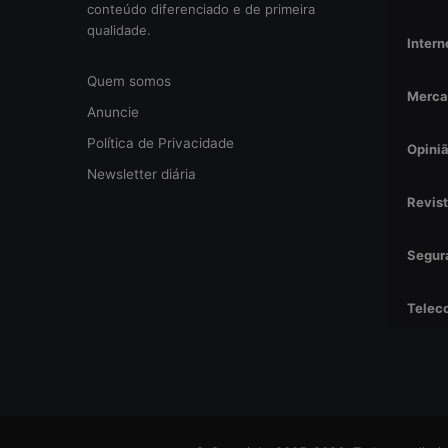
e
conteúdo diferenciado e de primeira
r
qualidade.
Intern
a
c
Quem somos
i
Merca
o
Anuncie
n
Política de Privacidade
Opini
a
l
Newsletter diária
?
Revis
Segur
Telec