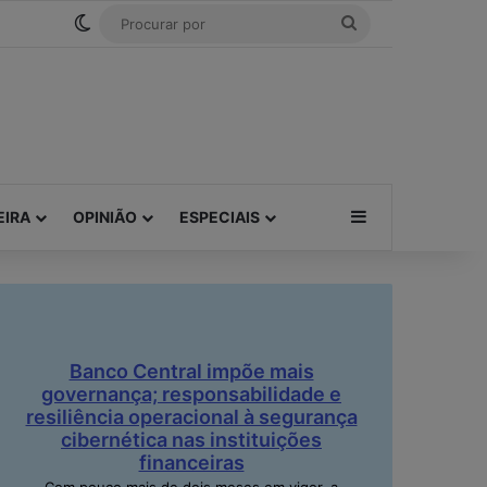
Tube
RSS
Threads
Bluesky
Switch skin
Procurar
por
Barra Lateral
EIRA
OPINIÃO
ESPECIAIS
Banco Central impõe mais
governança; responsabilidade e
resiliência operacional à segurança
cibernética nas instituições
financeiras