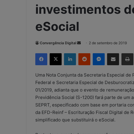
investimentos de
eSocial
Convergência Digital
M
2 de setembro de 2019
a
Facebook
X
Linkedin
Reddit
Messenger
Compartilhar via e-mail
Imp
n
d
e
Uma Nota Conjunta da Secretaria Especial de P
u
Federal e Secretaria Especial de Desburocrat
m
01/2019, adianta que o evento de remuneraçã
e
Previdência Social (S-1200) fará parte de um 
-
SEPRT, especificado com base em portaria conj
m
da EFD-Reinf – Escrituração Fiscal Digital de 
a
simplificado que substituirá o eSocial.
i
l