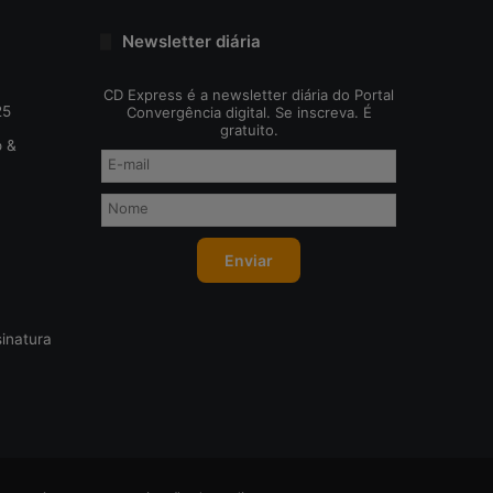
n
ç
Newsletter diária
a
CD Express é a newsletter diária do Portal
25
Convergência digital. Se inscreva. É
gratuito.
o &
inatura