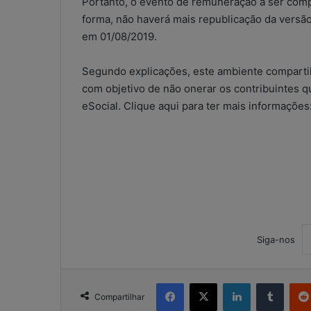
Portanto, o evento de remuneração a ser comp
forma, não haverá mais republicação da versão
em 01/08/2019.
Segundo explicações, este ambiente comparti
W
com objetivo de não onerar os contribuintes q
h
eSocial. Clique aqui para ter mais informações
a
t
s
A
5 de maio de 2026
p
WhatsApp nos e
p
contábeis: sol
n
ou risco operac
o
s
e
Siga-nos
s
c
r
Facebook
X
Linkedin
Tumblr
i
Compartilhar
t