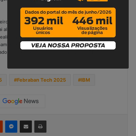
iro para investir, o CEO da IBM diz que, hoje, a maior
ai além das pessoas. É cultural mesmo. Os projetos
ealimentar os investimentos. Mas temos de trabalhar
nhamos de aprender a usar o computador. Com IA, nós
ores”, exemplifica. Assista a íntegra do CD Cast com
5
Febraban Tech 2025
IBM
r
Reddit
Messenger
Compartilhar via e-mail
Imprimir