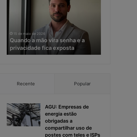
mão
da
vira
IA,
senha
o
e
tempo
11 de maio de 20
a
de
Na era da IA
15 de maio de 2026
privacidade
resposta
Quando a mão vira senha e a
resposta vir
fica
virou
privacidade fica exposta
da ciberseg
exposta
o
principal
risco
da
cibersegurança
Recente
Popular
AGU: Empresas de
energia estão
obrigadas a
compartilhar uso de
postes com teles e ISPs