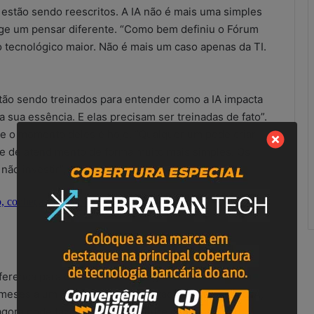
estão sendo reescritos. A IA não é mais uma simples
xige um pensar diferente. “Como bem definiu o Fórum
 tecnológico maior. Não é mais um caso apenas da TI.
estão sendo treinados para entender como a IA impacta
a sua essência. E elas precisam ser treinadas de fato”.
ue o momento deles é hoje. “Qualquer um pode criar
e de atendimento de forma muito mais simples. Os
ão investir”, reforça.
ferença para o futuro de um negócio. “Se antes era
 meses a um ano para ser implantado, agora, com a IA,
agora pode fazer a diferença entre o seu negócio