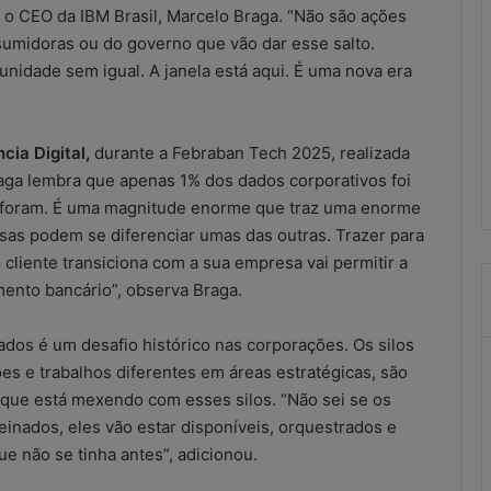
combate
a o CEO da IBM Brasil, Marcelo Braga. “Não são ações
às
sumidoras ou do governo que vão dar esse salto.
irregularidades
unidade sem igual. A janela está aqui. É uma nova era
no
SCM
scritórios
21 de maio de 2026
ução improvisada
Resultados do combate às
cia Digital,
durante a Febraban Tech 2025, realizada
ional?
irregularidades no SCM
raga lembra que apenas 1% dos dados corporativos foi
não foram. É uma magnitude enorme que traz uma enorme
sas podem se diferenciar umas das outras. Trazer para
cliente transiciona com a sua empresa vai permitir a
mento bancário”, observa Braga.
dos é um desafio histórico nas corporações. Os silos
es e trabalhos diferentes em áreas estratégicas, são
a que está mexendo com esses silos. “Não sei se os
einados, eles vão estar disponíveis, orquestrados e
ue não se tinha antes”, adicionou.