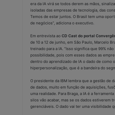
escritórios
era da IA virá se todos derem as mãos, sinaliz
contábeis:
isoladas das empresas de tecnologia, das con
solução
Temos de estar juntos. O Brasil tem uma oport
improvisada
5 de maio de 2026
de negócios”, adiciona o executivo.
ou
WhatsApp nos e
risco
contábeis: sol
operacional?
Em entrevista ao
CD Cast do portal Convergên
ou risco operac
de 10 a 12 de junho, em São Paulo, Marcelo B
treinado para a IA. “Isso significa que 99% 
possibilidade, pois com esses dados as empre
dentro do aprendizado de IA o dado de como o 
hiperpersonalização, que é a bandeira do seg
O presidente da IBM lembra que a gestão de da
de dados, muito em função de aquisições, fusõ
uma realidade. Para Braga, a IA é a ferrament
silos vão acabar, mas se os dados estiverem tr
gerenciáveis. O dado vai ter uma visibilidade q