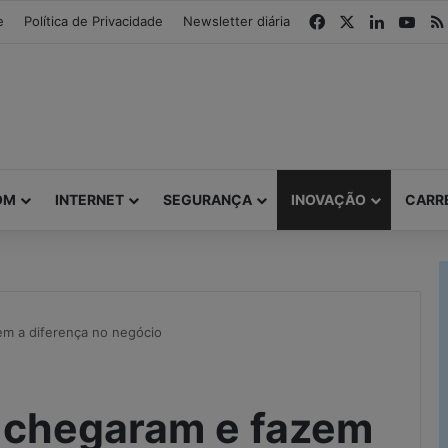
modal-check
Facebook
X
Linkedin
You
e
Política de Privacidade
Newsletter diária
OM
INTERNET
SEGURANÇA
INOVAÇÃO
CARR
em a diferença no negócio
 chegaram e fazem