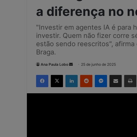
a diferença no 
"Investir em agentes IA é para 
investir. Quem não fizer corre s
estão sendo reescritos", afirm
Braga.
Mande
Ana Paula Lobo
25 de junho de 2025
um
Facebook
X
Linkedin
Reddit
Messenger
Compartilhar via e-mail
e-
mail