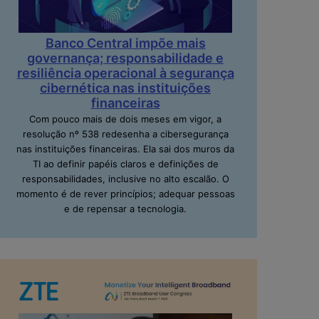
Banco Central impõe mais
governança; responsabilidade e
resiliência operacional à segurança
cibernética nas instituições
financeiras
Com pouco mais de dois meses em vigor, a
resolução nº 538 redesenha a cibersegurança
nas instituições financeiras. Ela sai dos muros da
TI ao definir papéis claros e definições de
responsabilidades, inclusive no alto escalão. O
momento é de rever princípios; adequar pessoas
e de repensar a tecnologia.