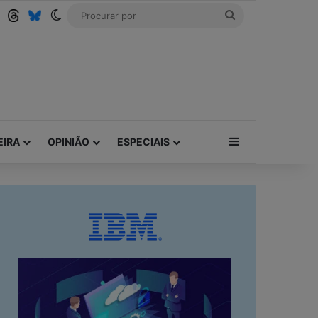
Tube
RSS
Threads
Bluesky
Switch skin
Procurar
por
Barra Lateral
EIRA
OPINIÃO
ESPECIAIS