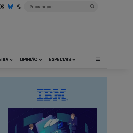
be
SS
Threads
Bluesky
Switch skin
Procurar
por
Barra Lateral
EIRA
OPINIÃO
ESPECIAIS