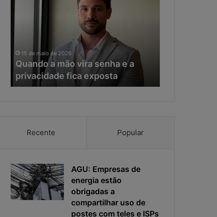
a
e
n
r
d
a
o
d
11 de maio de 20
a
a
Na era da IA
15 de maio de 2026
m
I
Quando a mão vira senha e a
resposta vir
ã
A
privacidade fica exposta
da ciberseg
o
,
v
o
i
t
r
e
a
m
s
p
Recente
Popular
e
o
n
d
h
e
a
AGU: Empresas de
r
e
e
energia estão
a
s
obrigadas a
p
p
compartilhar uso de
r
o
postes com teles e ISPs