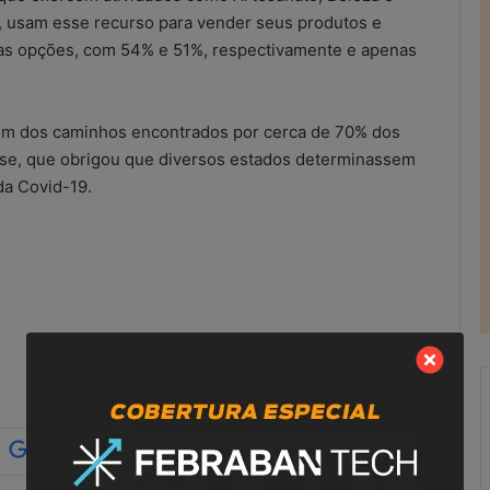
o, usam esse recurso para vender seus produtos e
mas opções, com 54% e 51%, respectivamente e apenas
 um dos caminhos encontrados por cerca de 70% dos
ise, que obrigou que diversos estados determinassem
 da Covid-19.
R
e