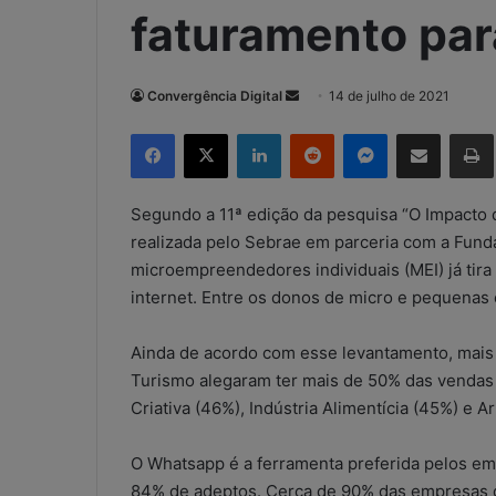
faturamento par
Convergência Digital
M
14 de julho de 2021
a
Facebook
X
Linkedin
Reddit
Messenger
Compartilhar via e-mail
Imp
n
d
e
Segundo a 11ª edição da pesquisa “O Impacto
u
realizada pelo Sebrae em parceria com a Fund
m
microempreendedores individuais (MEI) já tir
e
internet. Entre os donos de micro e pequenas
-
m
Ainda de acordo com esse levantamento, mais
a
Turismo alegaram ter mais de 50% das vendas 
i
Criativa (46%), Indústria Alimentícia (45%) e A
l
O Whatsapp é a ferramenta preferida pelos e
84% de adeptos. Cerca de 90% das empresas q