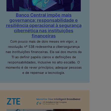
Banco Central impõe mais
governança; responsabilidade e
resiliência operacional à segurança
cibernética nas instituições
financeiras
Com pouco mais de dois meses em vigor, a
resolução nº 538 redesenha a cibersegurança
nas instituições financeiras. Ela sai dos muros da
TI ao definir papéis claros e definições de
responsabilidades, inclusive no alto escalão. O
momento é de rever princípios; adequar pessoas
e de repensar a tecnologia.