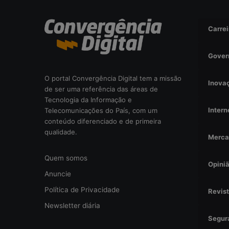
i
s
Carrei
a
d
a
Gover
o
u
O portal Convergência Digital tem a missão
Inova
r
de ser uma referência das áreas de
i
Tecnologia da Informação e
s
Intern
Telecomunicações do País, com um
c
conteúdo diferenciado e de primeira
o
qualidade.
Merca
o
p
Quem somos
e
Opini
r
Anuncie
a
Política de Privacidade
Revis
c
i
Newsletter diária
o
Segur
n