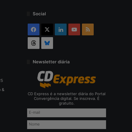
o
d
Social
a
c
Facebook
X
Linkedin
YouTube
RSS
i
b
Threads
Bluesky
e
r
s
e
Newsletter diária
g
u
r
25
a
o &
n
CD Express é a newsletter diária do Portal
ç
Convergência digital. Se inscreva. É
gratuito.
a