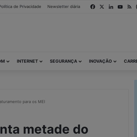
modal-check
Facebook
X
Linkedin
YouTu
R
Política de Privacidade
Newsletter diária
OM
INTERNET
SEGURANÇA
INOVAÇÃO
CARR
faturamento para os MEI
enta metade do