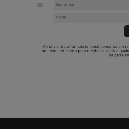
o
n
t
á
b
e
i
s
Ao enviar este formulário, você concorda em r
:
seu consentimento para receber e-mails a qual
na parte in
s
o
l
u
ç
ã
o
i
m
p
r
o
v