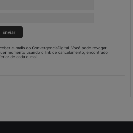
r
e
g
u
l
a
r
i
eceber e-mails do ConvergenciaDigital. Você pode revogar
d
quer momento usando o link de cancelamento, encontrado
ferior de cada e-mail.
a
d
e
s
n
o
S
C
M