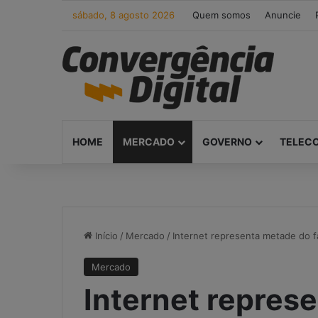
sábado, 8 agosto 2026
Quem somos
Anuncie
HOME
MERCADO
GOVERNO
TELEC
Início
/
Mercado
/
Internet representa metade do 
Mercado
Internet repres