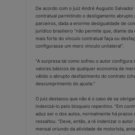
De acordo com o juiz André Augusto Salvador B
contratual permitindo o desligamento abrupt
parceiros, dada a enorme desigualdade de con
jurídico brasileiro “não permite que, diante d
mais forte do vínculo contratual faça ou desf
configurasse um mero vínculo unilateral”.
“A surpresa tal como sofreu o autor configura 
valores básicos de qualquer economia de merca
válido o abrupto desfazimento do contrato (ch
descumprimento do ajuste.”
O juiz destacou que não é o caso de se obrigar 
indenizá-lo pelo bloqueio repentino. “Em cont
aduz ser o dos autos, normalmente há prazos d
ressaltou. “Deve, então, a ré indenizar o auto
W
mensal oriundo da atividade de motorista, ante
h