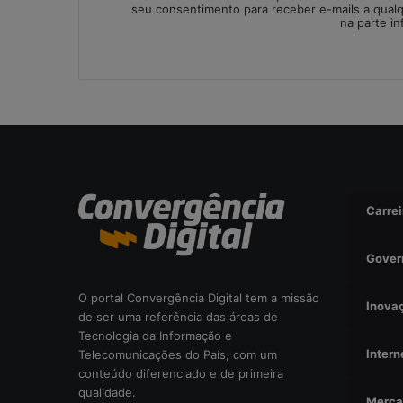
seu consentimento para receber e-mails a qual
i
na parte in
s
a
d
a
o
u
r
i
s
c
Carrei
o
o
Gover
p
e
O portal Convergência Digital tem a missão
r
Inova
de ser uma referência das áreas de
a
Tecnologia da Informação e
c
Intern
Telecomunicações do País, com um
i
conteúdo diferenciado e de primeira
o
qualidade.
n
Merca