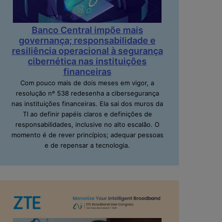
Banco Central impõe mais
governança; responsabilidade e
resiliência operacional à segurança
cibernética nas instituições
financeiras
Com pouco mais de dois meses em vigor, a
resolução nº 538 redesenha a cibersegurança
nas instituições financeiras. Ela sai dos muros da
TI ao definir papéis claros e definições de
responsabilidades, inclusive no alto escalão. O
momento é de rever princípios; adequar pessoas
e de repensar a tecnologia.