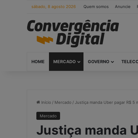
sábado, 8 agosto 2026
Quem somos
Anuncie
HOME
MERCADO
GOVERNO
TELEC
Início
/
Mercado
/
Justiça manda Uber pagar R$ 5 m
Mercado
Justiça manda U