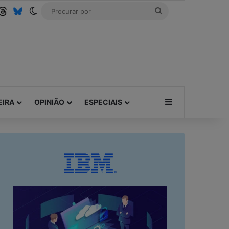
be
SS
Threads
Bluesky
Switch skin
Procurar
por
Barra Lateral
EIRA
OPINIÃO
ESPECIAIS