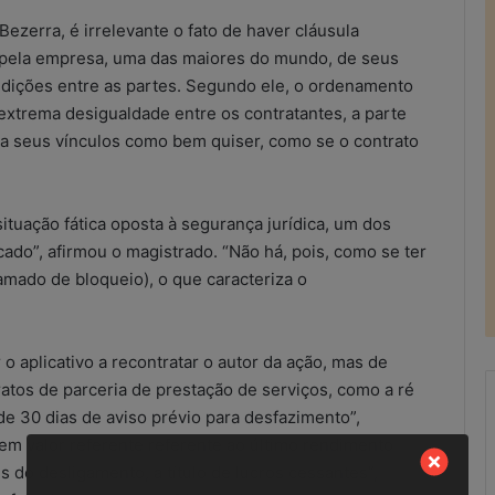
ezerra, é irrelevante o fato de haver cláusula
o pela empresa, uma das maiores do mundo, de seus
dições entre as partes. Segundo ele, o ordenamento
a extrema desigualdade entre os contratantes, a parte
aça seus vínculos como bem quiser, como se o contrato
situação fática oposta à segurança jurídica, um dos
do”, afirmou o magistrado. “Não há, pois, como se ter
amado de bloqueio), o que caracteriza o
o aplicativo a recontratar o autor da ação, mas de
ratos de parceria de prestação de serviços, como a ré
e 30 dias de aviso prévio para desfazimento”,
r em valor referente referente ao último rendimento
R
s do desligamento, a título de lucros cessantes”,
e