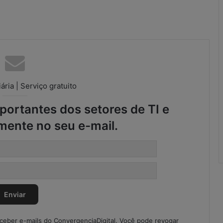
r
e
g
u
l
a
r
i
ária | Serviço gratuito
d
a
ortantes dos setores de TI e
d
e
mente no seu e-mail.
s
n
o
S
C
M
eceber e-mails do ConvergenciaDigital. Você pode revogar