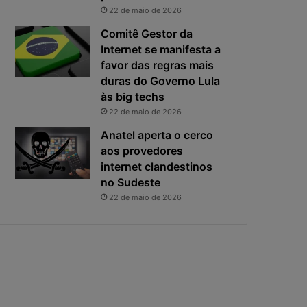
i
s
22 de maio de 2026
v
t
a
a
Comitê Gestor da
c
v
Internet se manifesta a
i
i
favor das regras mais
d
r
duras do Governo Lula
a
o
às big techs
d
u
22 de maio de 2026
e
o
f
p
Anatel aperta o cerco
i
r
aos provedores
c
i
internet clandestinos
a
n
no Sudeste
e
c
22 de maio de 2026
x
i
p
p
o
a
s
l
t
r
a
i
s
c