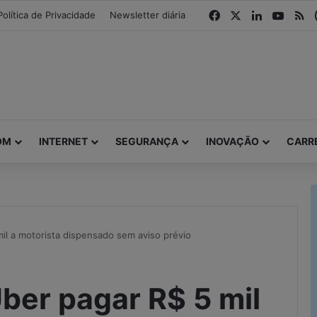
modal-check
Facebook
X
Linkedin
YouTu
R
Política de Privacidade
Newsletter diária
OM
INTERNET
SEGURANÇA
INOVAÇÃO
CARR
il a motorista dispensado sem aviso prévio
ber pagar R$ 5 mil