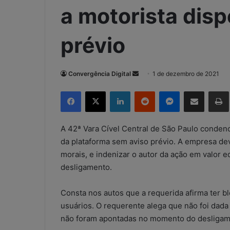
a motorista dis
prévio
Convergência Digital
M
1 de dezembro de 2021
a
Facebook
X
Linkedin
Reddit
Messenger
Compartilhar via e-mail
Imp
n
d
e
A 42ª Vara Cível Central de São Paulo condeno
u
da plataforma sem aviso prévio. A empresa dev
m
morais, e indenizar o autor da ação em valor 
e
desligamento.
-
m
Consta nos autos que a requerida afirma ter b
a
usuários. O requerente alega que não foi dad
i
não foram apontadas no momento do desligam
l