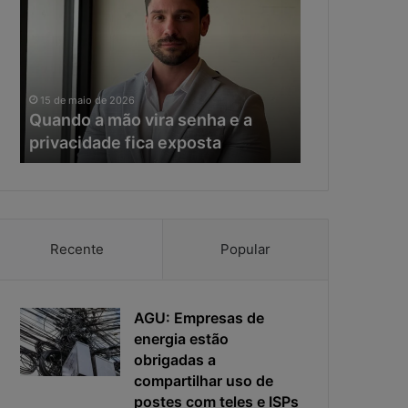
a
e
n
r
d
a
o
d
11 de maio de 20
a
a
Na era da IA
15 de maio de 2026
m
I
Quando a mão vira senha e a
resposta vir
ã
A
privacidade fica exposta
da ciberseg
o
,
v
o
i
t
r
e
a
m
s
p
Recente
Popular
e
o
n
d
h
e
a
AGU: Empresas de
r
e
e
energia estão
a
s
obrigadas a
p
p
compartilhar uso de
r
o
postes com teles e ISPs