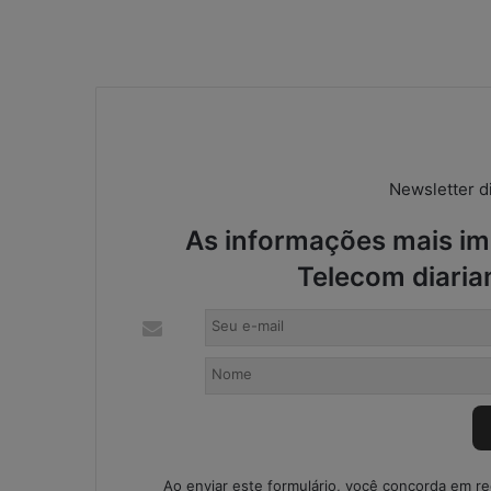
o
n
t
á
b
e
i
s
Newsletter di
:
s
As informações mais imp
o
l
Telecom diaria
u
ç
ã
o
i
m
p
r
o
Ao enviar este formulário, você concorda em r
v