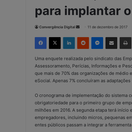
para implantar o
Convergência Digital
M
11 de dezembro de 2017
a
Facebook
X
Linkedin
Reddit
Messenger
Compartilhar via e-mail
Imp
n
d
e
Uma enquete realizada pelo sindicato das Em
u
Assessoramento, Perícias, Informações e Pes
m
que mais de 70% das organizações de médio e
e
eSocial. Apenas 7% concluíram as adaptações 
-
m
O cronograma de implementação do sistema com
a
obrigatoriedade para o primeiro grupo de emp
i
milhões em 2016. A segunda etapa terá início
l
empregadores, incluindo micros, pequenas em
entes públicos passam a integrar a ferramenta 