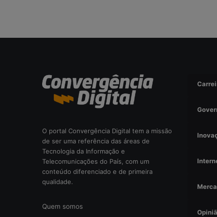
r
i
s
c
o
o
p
e
r
Carrei
a
c
Gover
i
o
O portal Convergência Digital tem a missão
n
Inova
de ser uma referência das áreas de
a
Tecnologia da Informação e
l
Intern
Telecomunicações do País, com um
?
conteúdo diferenciado e de primeira
qualidade.
Merca
Quem somos
Opini