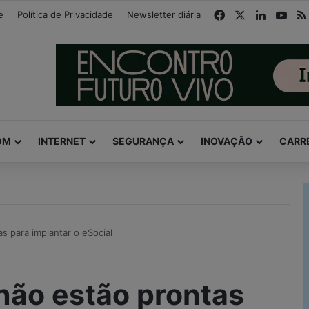
modal-check
Facebook
X
Linkedin
You
e
Política de Privacidade
Newsletter diária
OM
INTERNET
SEGURANÇA
INOVAÇÃO
CARR
 para implantar o eSocial
não estão prontas