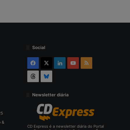
r
s
e
g
u
r
a
n
Social
ç
a
Facebook
X
Linkedin
YouTube
RSS
Threads
Bluesky
Newsletter diária
25
o &
CD Express é a newsletter diária do Portal