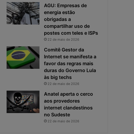
e
o
AGU: Empresas de
f
p
energia estão
i
r
obrigadas a
c
i
compartilhar uso de
a
n
postes com teles e ISPs
e
c
22 de maio de 2026
x
i
p
p
Comitê Gestor da
o
a
Internet se manifesta a
s
l
favor das regras mais
t
r
duras do Governo Lula
a
i
às big techs
s
22 de maio de 2026
c
o
Anatel aperta o cerco
d
aos provedores
a
internet clandestinos
c
no Sudeste
i
22 de maio de 2026
b
e