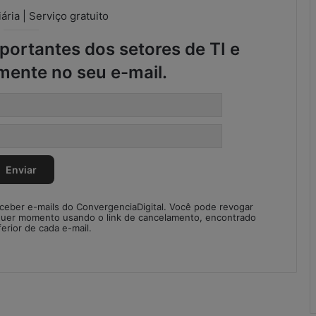
d
ária | Serviço gratuito
a
d
ortantes dos setores de TI e
e
s
mente no seu e-mail.
n
o
S
C
M
eceber e-mails do ConvergenciaDigital. Você pode revogar
quer momento usando o link de cancelamento, encontrado
ferior de cada e-mail.