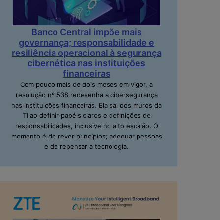
Banco Central impõe mais
governança; responsabilidade e
resiliência operacional à segurança
cibernética nas instituições
financeiras
Com pouco mais de dois meses em vigor, a
resolução nº 538 redesenha a cibersegurança
nas instituições financeiras. Ela sai dos muros da
TI ao definir papéis claros e definições de
responsabilidades, inclusive no alto escalão. O
momento é de rever princípios; adequar pessoas
e de repensar a tecnologia.