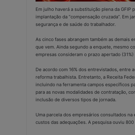
Em julho haverá a substituição plena da GFIP p
implantação da “compensação cruzada”. Em jan
segurança e de saúde do trabalhador.
As cinco fases abrangem também as demais em
que vem. Ainda segundo a enquete, mesmo com
empresas consideram o prazo apertado (31%) co
De acordo com 16% dos entrevistados, entre a
reforma trabalhista. Entretanto, a Receita Fed
W
h
incluindo na ferramenta campos específicos pa
a
para as novas modalidades de contratação, com
t
inclusão de diversos tipos de jornada.
s
A
5 de maio de 2026
Uma parcela dos empresários consultados na 
p
WhatsApp nos e
p
custos das adequações. A pesquisa ouviu 800 
contábeis: sol
n
ou risco operac
o