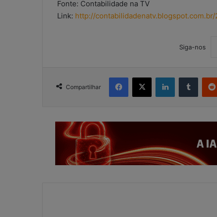
Fonte: Contabilidade na TV
s
Link:
http://contabilidadenatv.blogspot.com.b
e
s
c
Siga-nos
r
i
t
Facebook
X
Linkedin
Tumblr
ó
Compartilhar
r
i
o
s
c
o
n
t
á
b
e
i
s