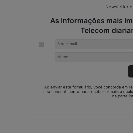
:
Newsletter di
s
o
As informações mais imp
l
u
Telecom diaria
ç
ã
o
i
m
p
r
o
v
Ao enviar este formulário, você concorda em r
i
seu consentimento para receber e-mails a qual
na parte in
s
a
d
a
o
u