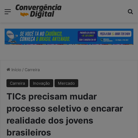
modal-check
Menu
Pr
Início
/
Carreira
Carreira
Inovação
Mercado
TICs precisam mudar
processo seletivo e encarar
realidade dos jovens
brasileiros