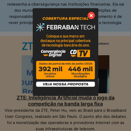
redesenha a cibersegurança nas instituições financeiras. Ela sai
dos muros da TI ao definir papéis claros e definições de
responsabilidades, inclusive no alto escalão. O momento é de
rever princípios; adequar pessoas e de repensar a tecnologia.
ZTE: Inteligência Artificial muda o jogo da
competição na banda larga fixa
Vice-presidente da ZTE, Peter Hu, veio ao Brasil para o Broadband
User Congress, realizado em São Paulo. O ponto alto dos debates
foi a monetização das operadoras e provedores Internet com as
suas infraestruturas de telecom.