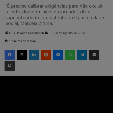
“É preciso calibrar exigências para não excluir
talentos logo no início da jornada”, diz a
superintendente do Instituto da Oportunidade
Social, Marcela Zitune.
Mande
Luís Osvaldo Grossmann
28 de agosto de 2025
um
2 minutos de leitura
e-
Facebook
X
Linkedin
Reddit
Messenger
WhatsApp
Telegram
Compartilhar via e-mail
mail
Imprimir