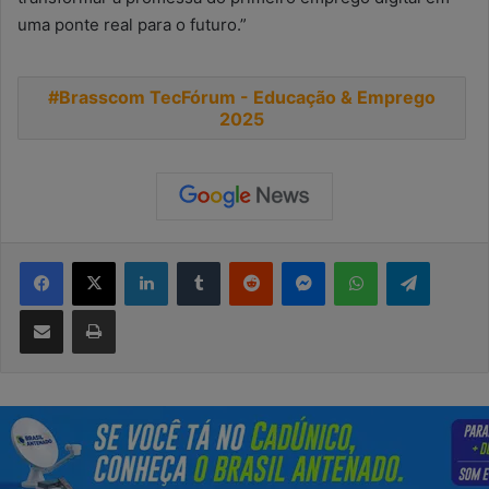
uma ponte real para o futuro.”
Brasscom TecFórum - Educação & Emprego
2025
Facebook
X
Linkedin
Tumblr
Reddit
Messenger
WhatsApp
Telegra
Compartilhar via e-mail
Imprimir