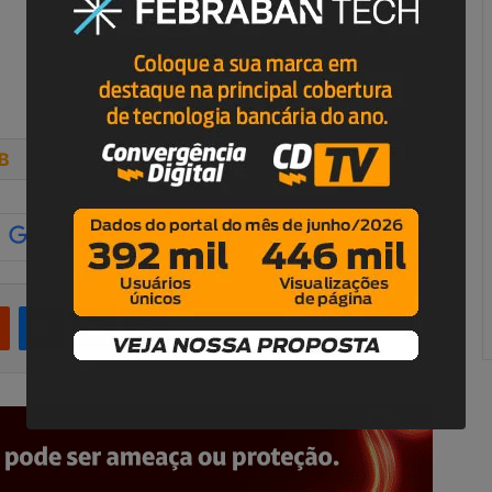
B
TIM
r
Reddit
Messenger
Compartilhar via e-mail
Imprimir