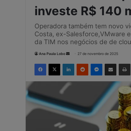
investe R$ 140 
Operadora também tem novo vic
Costa, ex-Salesforce,VMware e 
da TIM nos negócios de de cloud e
Mande
Ana Paula Lobo
27 de novembro de 2025
um
Facebook
X
Linkedin
Reddit
Messenger
Compartilhar via e-mail
e-
mail