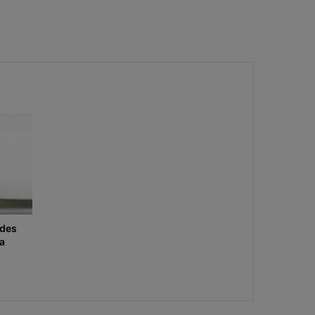
edes
ra