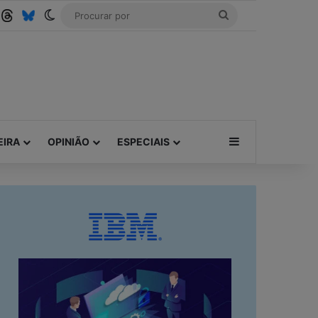
ube
SS
Threads
Bluesky
Switch skin
Procurar
por
Barra Lateral
EIRA
OPINIÃO
ESPECIAIS