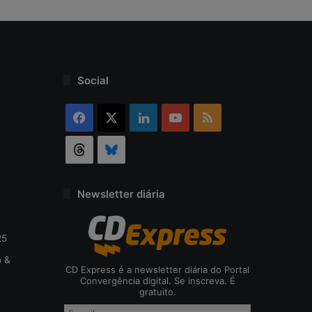
Social
Facebook
X
Linkedin
YouTube
RSS
Threads
Bluesky
Newsletter diária
25
o &
CD Express é a newsletter diária do Portal
Convergência digital. Se inscreva. É
gratuito.