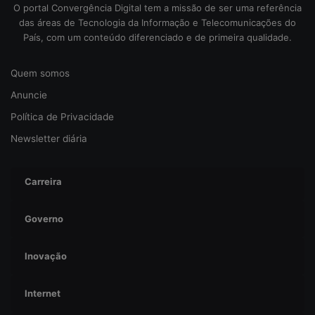
e
O portal Convergência Digital tem a missão de ser uma referência
g
das áreas de Tecnologia da Informação e Telecomunicações do
u
País, com um conteúdo diferenciado e de primeira qualidade.
r
a
Quem somos
n
ç
Anuncie
a
Política de Privacidade
Newsletter diária
Carreira
Governo
Inovação
Internet