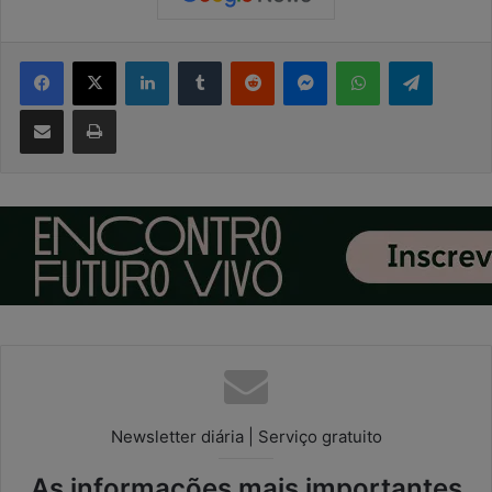
Facebook
X
Linkedin
Tumblr
Reddit
Messenger
WhatsApp
Telegram
Compartilhar via e-mail
Imprimir
Newsletter diária | Serviço gratuito
As informações mais importantes