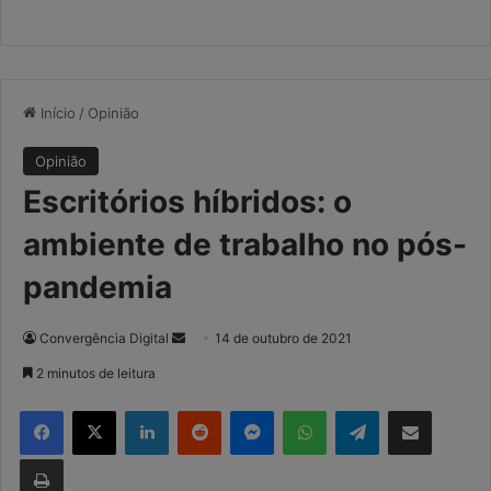
Início
/
Opinião
Opinião
Escritórios híbridos: o
ambiente de trabalho no pós-
pandemia
Convergência Digital
M
14 de outubro de 2021
a
2 minutos de leitura
n
Facebook
X
Linkedin
Reddit
Messenger
WhatsApp
Telegram
Compartilhar via e-mail
d
e
Imprimir
u