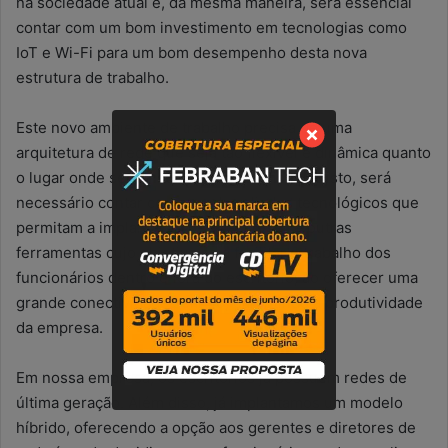
na sociedade atual e, da mesma maneira, será essencial
contar com um bom investimento em tecnologias como
IoT e Wi-Fi para um bom desempenho desta nova
estrutura de trabalho.
Este novo ambiente de trabalho precisa de uma
arquitetura de rede que seja tão flexível e dinâmica quanto
o lugar onde será instalada. Para conseguir isto, será
necessário contar com grandes aliados tecnológicos que
permitam a implantação de Wi-Fi 6, IoT e outras
ferramentas cujo objetivo seja facilitar o trabalho dos
funcionários dentro e fora do escritório, ao oferecer uma
grande conectividade sem fio, garantindo a produtividade
da empresa.
Em nossa empresa, os escritórios já possuem redes de
última geração. Além disso, já implantamos um modelo
híbrido, oferecendo a opção aos gerentes e diretores de