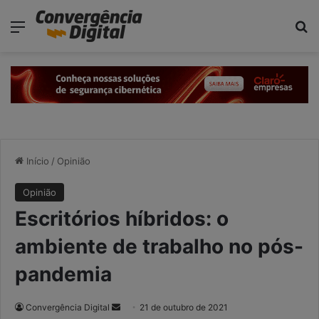
modal-check
Menu
P
Início
/
Opinião
Opinião
Escritórios híbridos: o
ambiente de trabalho no pós-
pandemia
Convergência Digital
M
21 de outubro de 2021