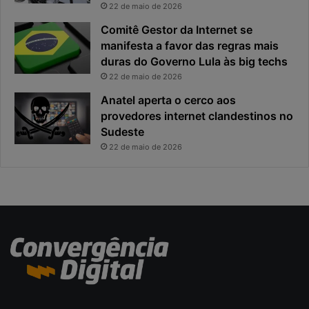
r
s
22 de maio de 2026
i
d
Comitê Gestor da Internet se
n
a
manifesta a favor das regras mais
c
g
duras do Governo Lula às big techs
i
e
22 de maio de 2026
p
r
a
a
Anatel aperta o cerco aos
l
ç
provedores internet clandestinos no
r
ã
Sudeste
i
o
22 de maio de 2026
s
d
c
e
o
r
d
e
a
c
c
e
i
i
b
t
e
a
r
s