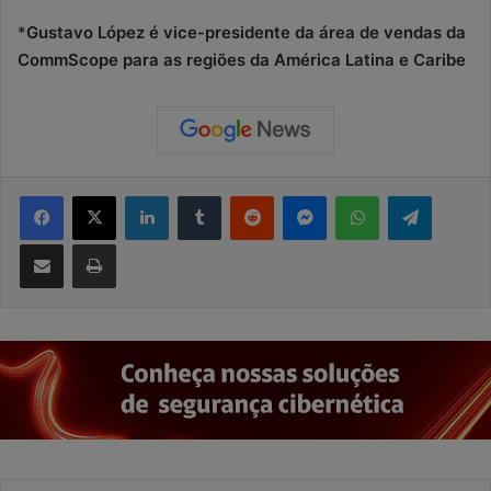
*
Gustavo López é vice-presidente da área de vendas da
CommScope para as regiões da América Latina e Caribe
Facebook
X
Linkedin
Tumblr
Reddit
Messenger
WhatsApp
Telegram
Compartilhar via e-mail
Imprimir