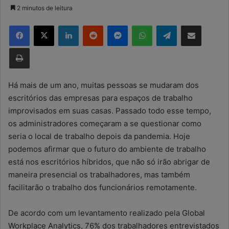
a
2 minutos de leitura
n
Facebook
X
Linkedin
Reddit
Messenger
WhatsApp
Telegram
Compartilhar via e-mail
d
e
Imprimir
u
m
e
Há mais de um ano, muitas pessoas se mudaram dos
-
escritórios das empresas para espaços de trabalho
m
improvisados em suas casas. Passado todo esse tempo,
a
os administradores começaram a se questionar como
i
seria o local de trabalho depois da pandemia. Hoje
l
podemos afirmar que o futuro do ambiente de trabalho
está nos escritórios híbridos, que não só irão abrigar de
maneira presencial os trabalhadores, mas também
facilitarão o trabalho dos funcionários remotamente.
De acordo com um levantamento realizado pela Global
Workplace Analytics, 76% dos trabalhadores entrevistados