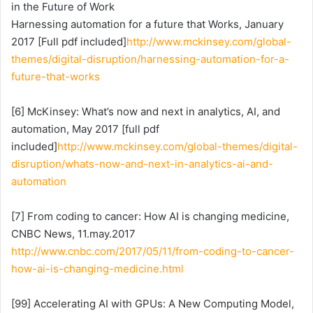
in the Future of Work
Harnessing automation for a future that Works, January
2017 [Full pdf included]
http://www.mckinsey.com/global-
themes/digital-disruption/harnessing-automation-for-a-
future-that-works
[6] McKinsey: What’s now and next in analytics, AI, and
automation, May 2017 [full pdf
included]
http://www.mckinsey.com/global-themes/digital-
disruption/whats-now-and-next-in-analytics-ai-and-
automation
[7] From coding to cancer: How AI is changing medicine,
CNBC News, 11.may.2017
http://www.cnbc.com/2017/05/11/from-coding-to-cancer-
how-ai-is-changing-medicine.html
[99] Accelerating AI with GPUs: A New Computing Model,