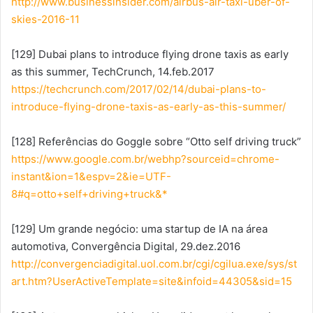
http://www.businessinsider.com/airbus-air-taxi-uber-of-
skies-2016-11
[129] Dubai plans to introduce flying drone taxis as early
as this summer, TechCrunch, 14.feb.2017
https://techcrunch.com/2017/02/14/dubai-plans-to-
introduce-flying-drone-taxis-as-early-as-this-summer/
[128] Referências do Goggle sobre “Otto self driving truck”
https://www.google.com.br/webhp?sourceid=chrome-
instant&ion=1&espv=2&ie=UTF-
8#q=otto+self+driving+truck&*
[129] Um grande negócio: uma startup de IA na área
automotiva, Convergência Digital, 29.dez.2016
http://convergenciadigital.uol.com.br/cgi/cgilua.exe/sys/st
art.htm?UserActiveTemplate=site&infoid=44305&sid=15