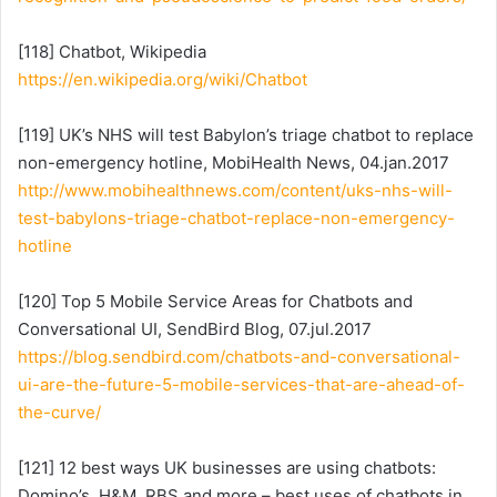
[118] Chatbot, Wikipedia
https://en.wikipedia.org/wiki/Chatbot
[119] UK’s NHS will test Babylon’s triage chatbot to replace
non-emergency hotline, MobiHealth News, 04.jan.2017
http://www.mobihealthnews.com/content/uks-nhs-will-
test-babylons-triage-chatbot-replace-non-emergency-
hotline
[120] Top 5 Mobile Service Areas for Chatbots and
Conversational UI, SendBird Blog, 07.jul.2017
https://blog.sendbird.com/chatbots-and-conversational-
ui-are-the-future-5-mobile-services-that-are-ahead-of-
the-curve/
[121] 12 best ways UK businesses are using chatbots:
Domino’s, H&M, RBS and more – best uses of chatbots in