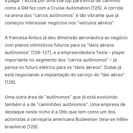
a pagar 1 BUS$ por uma startup para encurtar caminho
como a GM fez com a Cruise Automation [125]. A corrida
na arena dos “carros autônomos” é tão vibrante que já
começou interessar negócios nos “veículos aéreos”.
A francesa Airbus já deu dimensão aeronáutica ao negócio
com planos otimísticos futuros para os “táxis aéreos
autônomos” [126-127], e a empreendedora Tesla – player
importante no segmento dos “carros autônomos” – já
pensa no futuro elétrico para os “táxis aéreos”. Dubai já
está negociando a implantação do serviço do “táxi aéreo”
[128].
Uma outra área de “autônomos” que já está evoluindo
também é a de “caminhões autônomos”. Uma empresa de
destaque neste nicho é a Otto que tem como um dos
acionistas a cervejaria americana Budweiser (leia-se InBev
brasileira) [129].