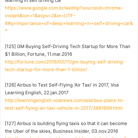
learning in self driving car”
https://www.google.com.br/webhp?sourceid=chrome-
instant&ion=1&espv=2&ie=UTF-
8#q=importance+of+deep+learning+in+self+driving+car&
*
[125] GM Buying Self-Driving Tech Startup for More Than
$1 Billion, Fortune, 11.mar.2016
http://fortune.com/2016/03/11/gm-buying-self-driving-
tech-startup-for-more-than-1-billion/
[126] Airbus to Test Self-Flying ‘Air Taxi’ in 2017, Voa
Learning English, 22.jan.2017
http://learningenglish.voanews.com/a/airbus-plans-to-
test-self-flying-air-taxi-vehicle-in-2017/3681699.html
[127] Airbus is building flying taxis so that it can become
the Uber of the skies, Business Insider, 03.nov.2016