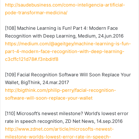
http://saudebusiness.com/como-inteligencia-artificial-
pode-transformar-medicina/
[108] Machine Learning is Fun! Part 4: Modern Face
Recognition with Deep Learning, Medium, 24.jun.2016
https://medium.com/@ageitgey/machine-learning-is-fun-
part-4-modern-face-recognition-with-deep-learning-
c3cffc121d78#.f3nbditf8
[109] Facial Recognition Software Will Soon Replace Your
Wallet, BigThink, 24.mar.2017
http://bigthink.com/philip-perry/facial-recognition-
software-will-soon-replace-your-wallet
[110] Microsoft’s newest milestone? World’s lowest error
rate in speech recognition, ZD Net News, 14.sep.2016
http://www.zdnet.com/article/microsofts-newest-
milestone-worlds-lowest-error-rate-in-speech-