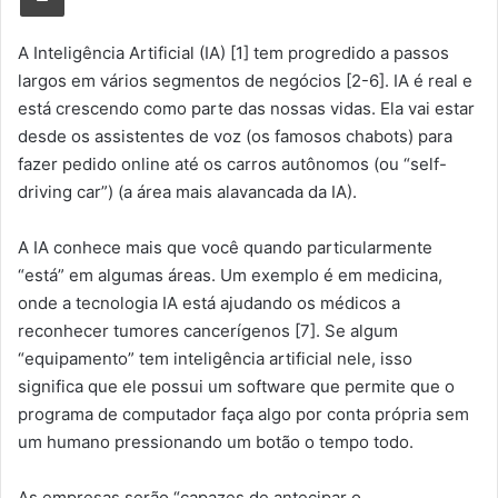
m
e
A Inteligência Artificial (IA) [1] tem progredido a passos
-
largos em vários segmentos de negócios [2-6]. IA é real e
m
está crescendo como parte das nossas vidas. Ela vai estar
a
desde os assistentes de voz (os famosos chabots) para
i
fazer pedido online até os carros autônomos (ou “self-
l
driving car”) (a área mais alavancada da IA).
A IA conhece mais que você quando particularmente
“está” em algumas áreas. Um exemplo é em medicina,
onde a tecnologia IA está ajudando os médicos a
reconhecer tumores cancerígenos [7]. Se algum
“equipamento” tem inteligência artificial nele, isso
significa que ele possui um software que permite que o
programa de computador faça algo por conta própria sem
um humano pressionando um botão o tempo todo.
As empresas serão “capazes de antecipar o