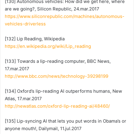
[130] Autonomous vehicles: How did we get here, where
are we going?, Silicon Republic, 24.mar.2017
https://www.siliconrepublic.com/machines/autonomous-
vehicles-driverless
[132] Lip Reading, Wikipedia
https://en.wikipedia.org/wiki/Lip_reading
[133] Towards a lip-reading computer, BBC News,
17.mar.2017
http://www.bbc.com/news/technology-39298199
[134] Oxford’s lip-reading AI outperforms humans, New
Atlas, 17.mar.2017
http://newatlas.com/oxford-lip-reading-ai/48460/
[135] Lip-syncing AI that lets you put words in Obama’s or
anyone mouth!, Dailymail, 11.jul.2017