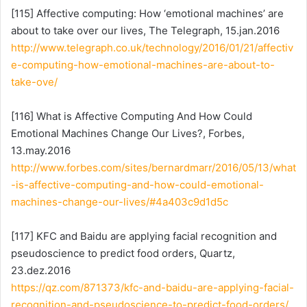
[115] Affective computing: How ‘emotional machines’ are
about to take over our lives, The Telegraph, 15.jan.2016
http://www.telegraph.co.uk/technology/2016/01/21/affectiv
e-computing-how-emotional-machines-are-about-to-
take-ove/
[116] What is Affective Computing And How Could
Emotional Machines Change Our Lives?, Forbes,
13.may.2016
http://www.forbes.com/sites/bernardmarr/2016/05/13/what
-is-affective-computing-and-how-could-emotional-
machines-change-our-lives/#4a403c9d1d5c
[117] KFC and Baidu are applying facial recognition and
pseudoscience to predict food orders, Quartz,
23.dez.2016
https://qz.com/871373/kfc-and-baidu-are-applying-facial-
recognition-and-pseudoscience-to-predict-food-orders/