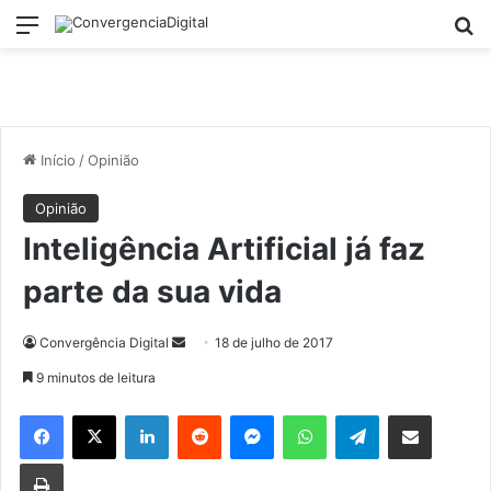
Menu
P
Início
/
Opinião
Opinião
Inteligência Artificial já faz
parte da sua vida
Convergência Digital
M
18 de julho de 2017
a
9 minutos de leitura
n
Facebook
X
Linkedin
Reddit
Messenger
WhatsApp
Telegram
Compartilhar via e-mail
d
e
Imprimir
u