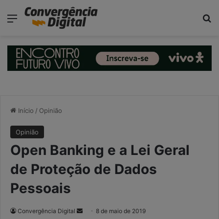
modal-check
Menu
P
Início
/
Opinião
Opinião
Open Banking e a Lei Geral
de Proteção de Dados
Pessoais
Convergência Digital
M
8 de maio de 2019