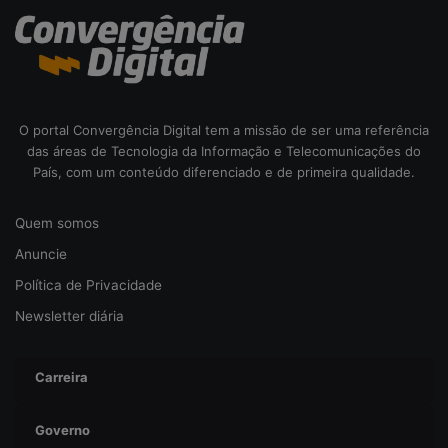
i
b
e
r
s
e
O portal Convergência Digital tem a missão de ser uma referência
g
das áreas de Tecnologia da Informação e Telecomunicações do
u
País, com um conteúdo diferenciado e de primeira qualidade.
r
a
Quem somos
n
ç
Anuncie
a
Política de Privacidade
Newsletter diária
Carreira
Governo