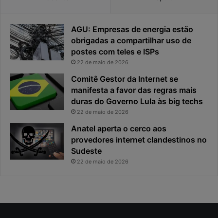
i
i
d
r
a
o
AGU: Empresas de energia estão
d
u
obrigadas a compartilhar uso de
e
o
postes com teles e ISPs
f
p
i
r
22 de maio de 2026
c
i
Comitê Gestor da Internet se
a
n
manifesta a favor das regras mais
e
c
duras do Governo Lula às big techs
x
i
22 de maio de 2026
p
p
o
a
Anatel aperta o cerco aos
s
l
provedores internet clandestinos no
t
r
Sudeste
a
i
22 de maio de 2026
s
c
o
d
a
c