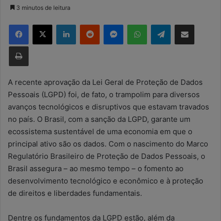
a
3 minutos de leitura
n
Facebook
X
Linkedin
Reddit
Messenger
WhatsApp
Telegram
Compartilhar via e-mail
d
e
Imprimir
u
m
e
A recente aprovação da Lei Geral de Proteção de Dados
-
Pessoais (LGPD) foi, de fato, o trampolim para diversos
m
avanços tecnológicos e disruptivos que estavam travados
a
no país. O Brasil, com a sanção da LGPD, garante um
i
ecossistema sustentável de uma economia em que o
l
principal ativo são os dados. Com o nascimento do Marco
Regulatório Brasileiro de Proteção de Dados Pessoais, o
Brasil assegura – ao mesmo tempo – o fomento ao
desenvolvimento tecnológico e econômico e à proteção
de direitos e liberdades fundamentais.
Dentre os fundamentos da LGPD estão, além da