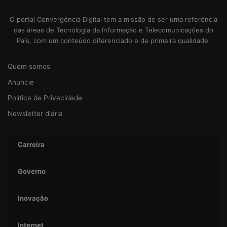
r
ã
O portal Convergência Digital tem a missão de ser uma referência
i
o
das áreas de Tecnologia da Informação e Telecomunicações do
s
d
País, com um conteúdo diferenciado e de primeira qualidade.
c
e
o
r
d
e
Quem somos
a
c
Anuncie
c
e
i
i
Política de Privacidade
b
t
Newsletter diária
e
a
r
s
Carreira
e
g
u
Governo
r
a
Inovação
n
ç
a
Internet