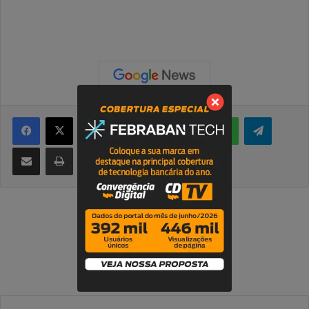
Facebook
X
Linkedin
Tumblr
Reddit
Messenger
WhatsApp
Telegram
Compartilhar via e-mail
Imprimir