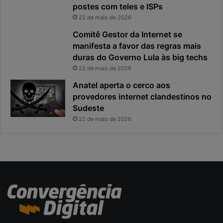
e
o
postes com teles e ISPs
s
m
22 de maio de 2026
p
e
Comitê Gestor da Internet se
o
ç
s
manifesta a favor das regras mais
a
t
m
duras do Governo Lula às big techs
a
u
22 de maio de 2026
v
i
Anatel aperta o cerco aos
i
t
provedores internet clandestinos no
r
o
Sudeste
o
a
u
n
22 de maio de 2026
o
t
p
e
r
s
i
d
n
a
c
g
i
e
p
r
a
a
l
ç