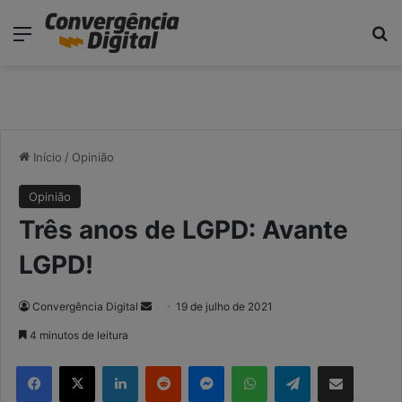
modal-check
Menu
P
Início
/
Opinião
Opinião
Três anos de LGPD: Avante
LGPD!
Convergência Digital
M
19 de julho de 2021
a
4 minutos de leitura
n
Facebook
X
Linkedin
Reddit
Messenger
WhatsApp
Telegram
Compartilhar via e-mail
d
e