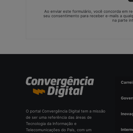
i
Ao enviar este formulário, você concorda em r
s
seu consentimento para receber e-mails a qual
a
na parte in
d
a
o
u
r
i
s
c
o
o
Carrei
p
e
Gover
r
a
O portal Convergência Digital tem a missão
c
Inova
de ser uma referência das áreas de
i
Tecnologia da Informação e
o
Intern
Telecomunicações do País, com um
n