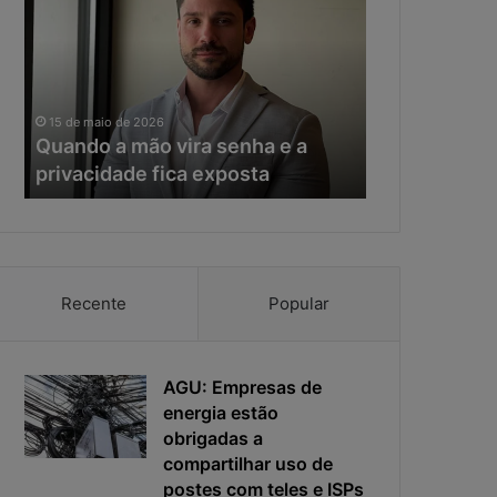
a
e
n
r
d
a
o
d
11 de maio de 20
a
a
Na era da IA
15 de maio de 2026
m
I
Quando a mão vira senha e a
resposta vir
ã
A
privacidade fica exposta
da ciberseg
o
,
v
o
i
t
r
e
a
m
s
p
Recente
Popular
e
o
n
d
h
e
a
AGU: Empresas de
r
e
e
energia estão
a
s
obrigadas a
p
p
compartilhar uso de
r
o
postes com teles e ISPs