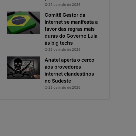
i
s
22 de maio de 2026
v
t
a
a
Comitê Gestor da
c
v
Internet se manifesta a
i
i
favor das regras mais
d
r
duras do Governo Lula
a
o
às big techs
d
u
22 de maio de 2026
e
o
f
p
Anatel aperta o cerco
i
r
aos provedores
c
i
internet clandestinos
a
n
no Sudeste
e
c
22 de maio de 2026
x
i
p
p
o
a
s
l
t
r
a
i
s
c