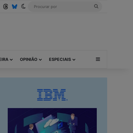
Tube
RSS
Threads
Bluesky
Switch skin
Procurar
por
Barra Lateral
EIRA
OPINIÃO
ESPECIAIS