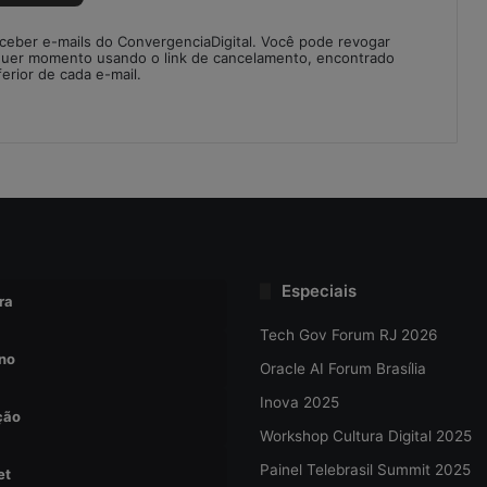
eceber e-mails do ConvergenciaDigital. Você pode revogar
quer momento usando o link de cancelamento, encontrado
ferior de cada e-mail.
Especiais
ra
Tech Gov Forum RJ 2026
no
Oracle AI Forum Brasília
Inova 2025
ção
Workshop Cultura Digital 2025
Painel Telebrasil Summit 2025
et