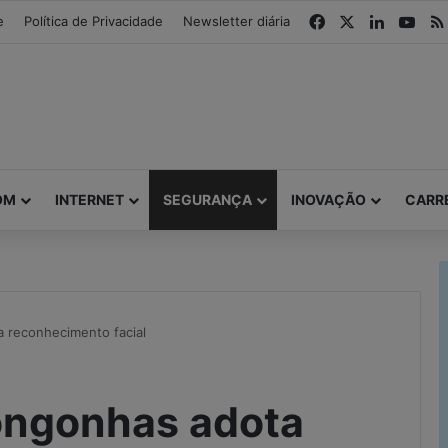
modal-check
Facebook
X
Linkedin
You
e
Política de Privacidade
Newsletter diária
OM
INTERNET
SEGURANÇA
INOVAÇÃO
CARR
 reconhecimento facial
ongonhas adota