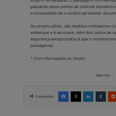
A partir da validação, o passageiro fica liber
a
passando pelos pontos de controle biométrico
t
a necessidade de o usuário apresentar docum
s
A
5 de maio de 2026
p
No projeto-piloto, são medidos indicadores co
WhatsApp nos e
p
embarque e à aeronave, além dos custos de o
contábeis: sol
n
segurança aeroportuária já que o reconhecimen
ou risco operac
o
passageiros.
s
e
s
* Com informações do Serpro
c
r
i
Siga-nos
t
ó
r
Facebook
X
Linkedin
Tumblr
i
Compartilhar
o
s
c