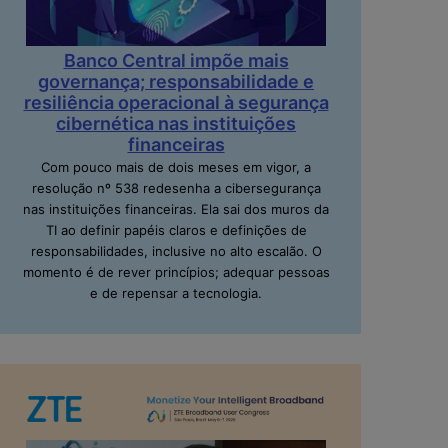
Banco Central impõe mais
governança; responsabilidade e
resiliência operacional à segurança
cibernética nas instituições
financeiras
Com pouco mais de dois meses em vigor, a
resolução nº 538 redesenha a cibersegurança
nas instituições financeiras. Ela sai dos muros da
TI ao definir papéis claros e definições de
responsabilidades, inclusive no alto escalão. O
momento é de rever princípios; adequar pessoas
e de repensar a tecnologia.