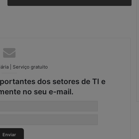
r
e
g
u
l
a
r
i
d
a
d
ária | Serviço gratuito
e
s
ortantes dos setores de TI e
n
mente no seu e-mail.
o
S
C
M