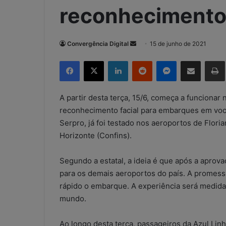
reconhecimento 
Convergência Digital
M
15 de junho de 2021
a
Facebook
X
Linkedin
Reddit
Messenger
Compartilhar via e-mail
Imp
n
d
e
A partir desta terça, 15/6, começa a funciona
u
reconhecimento facial para embarques em voos
m
Serpro, já foi testado nos aeroportos de Flori
e
Horizonte (Confins).
-
m
Segundo a estatal, a ideia é que após a aprova
a
para os demais aeroportos do país. A promess
i
rápido o embarque. A experiência será medida
l
mundo.
Ao longo desta terça, passageiros da Azul Lin