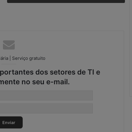
r
e
g
u
l
a
r
i
d
a
ária | Serviço gratuito
d
e
ortantes dos setores de TI e
s
mente no seu e-mail.
n
o
S
C
M