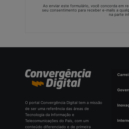
i
Ao enviar este formulário, você concorda em r
seu consentimento para receber e-mails a qual
s
na parte in
a
d
a
o
u
r
i
s
c
o
Carrei
o
p
e
Gover
r
a
O portal Convergência Digital tem a missão
Inova
c
de ser uma referência das áreas de
i
Tecnologia da Informação e
o
Intern
Telecomunicações do País, com um
n
conteúdo diferenciado e de primeira