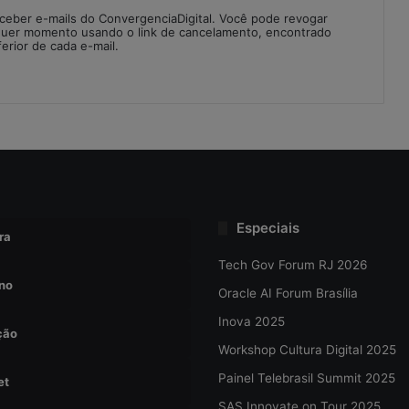
eceber e-mails do ConvergenciaDigital. Você pode revogar
quer momento usando o link de cancelamento, encontrado
ferior de cada e-mail.
Especiais
ra
Tech Gov Forum RJ 2026
no
Oracle AI Forum Brasília
Inova 2025
ção
Workshop Cultura Digital 2025
Painel Telebrasil Summit 2025
et
SAS Innovate on Tour 2025