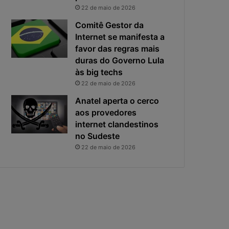
i
s
22 de maio de 2026
v
t
a
a
Comitê Gestor da
c
v
Internet se manifesta a
i
i
favor das regras mais
d
r
duras do Governo Lula
a
o
às big techs
d
u
22 de maio de 2026
e
o
f
p
Anatel aperta o cerco
i
r
aos provedores
c
i
internet clandestinos
a
n
no Sudeste
e
c
22 de maio de 2026
x
i
p
p
o
a
s
l
t
r
a
i
s
c