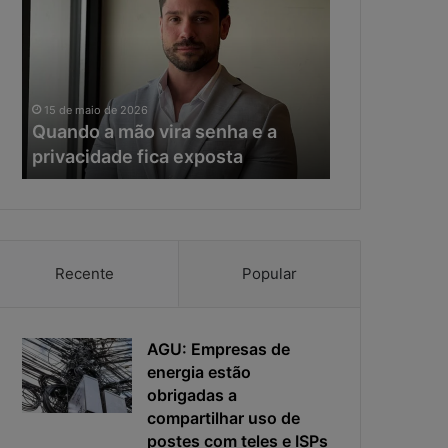
a
e
n
r
d
a
o
d
11 de maio de 20
a
a
Na era da IA
15 de maio de 2026
m
I
Quando a mão vira senha e a
resposta vir
ã
A
privacidade fica exposta
da ciberseg
o
,
v
o
i
t
r
e
a
m
s
p
Recente
Popular
e
o
n
d
h
e
a
AGU: Empresas de
r
e
e
energia estão
a
s
obrigadas a
p
p
compartilhar uso de
r
o
postes com teles e ISPs