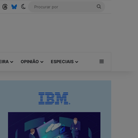
Tube
RSS
Threads
Bluesky
Switch skin
Procurar
por
Barra Lateral
EIRA
OPINIÃO
ESPECIAIS