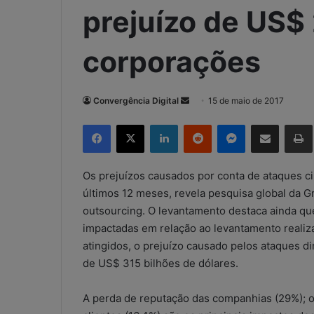
prejuízo de US$
corporações
Convergência Digital
M
15 de maio de 2017
a
Facebook
X
Linkedin
Reddit
Messenger
Compartilhar via e-mail
Imp
n
d
e
Os prejuízos causados por conta de ataques c
u
últimos 12 meses, revela pesquisa global da G
m
outsourcing. O levantamento destaca ainda 
e
impactadas em relação ao levantamento reali
-
atingidos, o prejuízo causado pelos ataques d
m
de US$ 315 bilhões de dólares.
a
i
A perda de reputação das companhias (29%); o
l