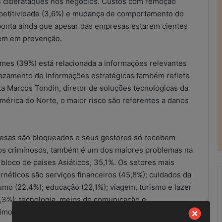
dos ciberataques nos negócios. Custos com remoção
ompetitividade (3,6%) e mudança de comportamento do
 aponta ainda que apesar das empresas estarem cientes
tem em prevenção.
imes (39%) está relacionada a informações relevantes
vazamento de informações estratégicas também reflete
 Marcos Tondin, diretor de soluções tecnológicas da
América do Norte, o maior risco são referentes a danos
presas são bloqueados e seus gestores só recebem
s criminosos, também é um dos maiores problemas na
 bloco de países Asiáticos, 35,1%. Os setores mais
rnéticos são serviços financeiros (45,8%); cuidados da
mo (22,4%); educação (22,1%); viagem, turismo e lazer
(16,3%); tecnologia, meios de comunicação e
R
imobiliário e construção (6,2%) e serviços profissionais
e