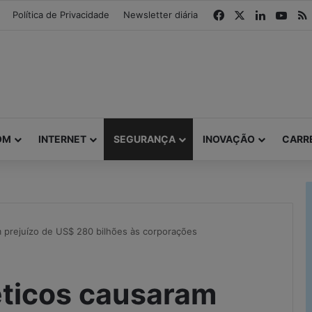
modal-check
Facebook
X
Linkedin
You
Política de Privacidade
Newsletter diária
OM
INTERNET
SEGURANÇA
INOVAÇÃO
CARR
 prejuízo de US$ 280 bilhões às corporações
éticos causaram