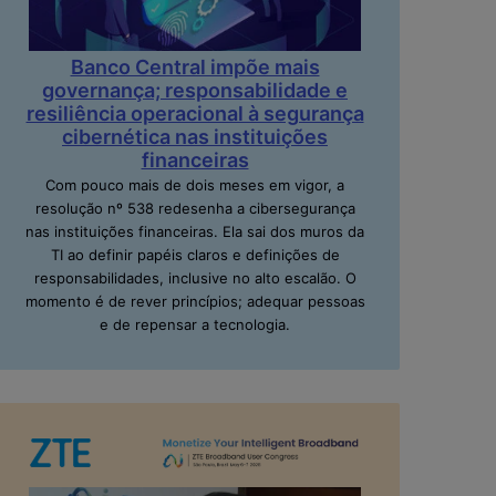
Banco Central impõe mais
governança; responsabilidade e
resiliência operacional à segurança
cibernética nas instituições
financeiras
Com pouco mais de dois meses em vigor, a
resolução nº 538 redesenha a cibersegurança
nas instituições financeiras. Ela sai dos muros da
TI ao definir papéis claros e definições de
responsabilidades, inclusive no alto escalão. O
momento é de rever princípios; adequar pessoas
e de repensar a tecnologia.