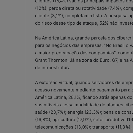
clientes (16,4%) são os principais impactos 
(12%); perda direta ou rotatividade (7,4%), c
cliente (3,1%), completam a lista. A pesquisa
do risco desse tipo de ataque, 52% não inves
Na América Latina, grande parcela dos cibercr
para os negócios das empresas. “No Brasil o 
a maior preocupação das companhias”, comenta
Grant Thornton. Já na zona do Euro, G7, e na 
de infraestrutura.
A extorsão virtual, quando servidores de em
acesso novamente mediante pagamento para o
América Latina, 28,1%, ficando atrás apenas do
suscetíveis a essa modalidade de ataques cibe
saúde (23,7%); energia (23,3%); bens de consu
(19,8%); agricultura (17,9%); setor produtivo 
W
telecomunicações (13,0%); transporte (11,3%); 
h