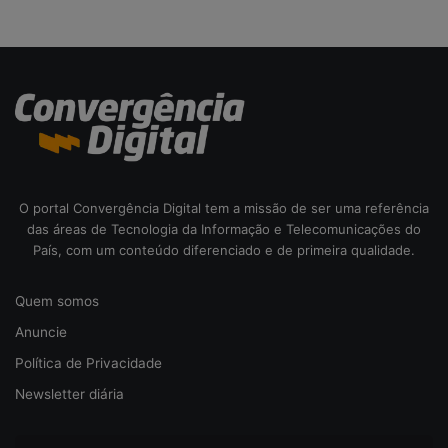
o
d
a
c
i
b
e
r
s
e
O portal Convergência Digital tem a missão de ser uma referência
g
das áreas de Tecnologia da Informação e Telecomunicações do
u
País, com um conteúdo diferenciado e de primeira qualidade.
r
a
Quem somos
n
ç
Anuncie
a
Política de Privacidade
Newsletter diária