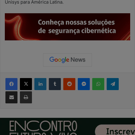
Unisys para América Latina.
Facebook
X
Linkedin
Tumblr
Reddit
Messenger
WhatsApp
Telegram
Compartilhar via e-mail
Imprimir