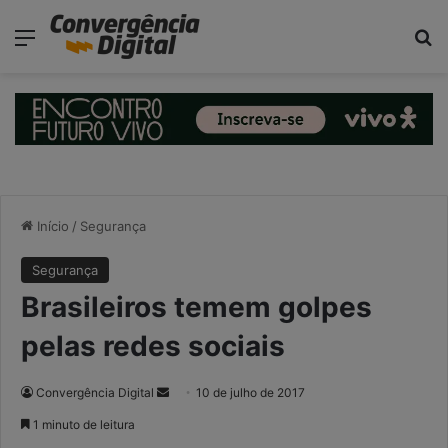
modal-check
Menu
P
Início
/
Segurança
Segurança
Brasileiros temem golpes
pelas redes sociais
Convergência Digital
M
10 de julho de 2017
a
1 minuto de leitura
n