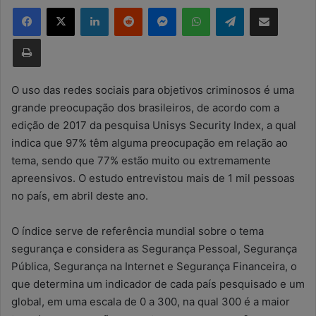
Facebook
X
Linkedin
Reddit
Messenger
WhatsApp
Telegram
Compartilhar via e-mail
d
e
Imprimir
u
m
e
O uso das redes sociais para objetivos criminosos é uma
-
grande preocupação dos brasileiros, de acordo com a
m
edição de 2017 da pesquisa Unisys Security Index, a qual
a
indica que 97% têm alguma preocupação em relação ao
i
tema, sendo que 77% estão muito ou extremamente
l
apreensivos. O estudo entrevistou mais de 1 mil pessoas
no país, em abril deste ano.
O índice serve de referência mundial sobre o tema
segurança e considera as Segurança Pessoal, Segurança
Pública, Segurança na Internet e Segurança Financeira, o
que determina um indicador de cada país pesquisado e um
global, em uma escala de 0 a 300, na qual 300 é a maior