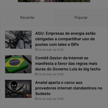
v
t
a
a
c
v
Recente
Popular
i
i
d
r
a
o
AGU: Empresas de energia estão
d
u
obrigadas a compartilhar uso de
e
o
postes com teles e ISPs
f
p
i
r
22 de maio de 2026
c
i
Comitê Gestor da Internet se
a
n
manifesta a favor das regras mais
e
c
duras do Governo Lula às big techs
x
i
22 de maio de 2026
p
p
o
a
Anatel aperta o cerco aos
s
l
provedores internet clandestinos no
t
r
Sudeste
a
i
22 de maio de 2026
s
c