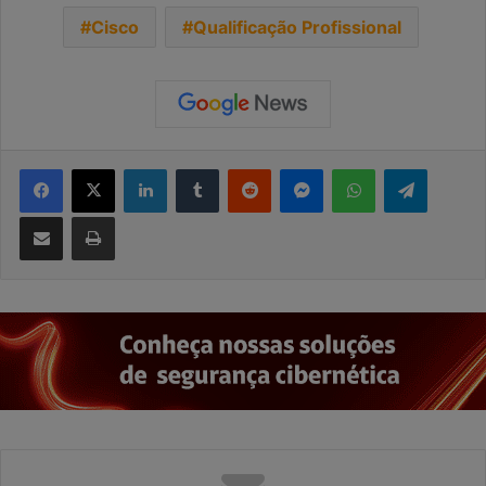
Cisco
Qualificação Profissional
Facebook
X
Linkedin
Tumblr
Reddit
Messenger
WhatsApp
Telegra
Compartilhar via e-mail
Imprimir