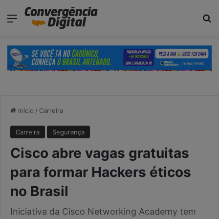
modal-check
Menu
Pr
Início
/
Carreira
Carreira
Segurança
Cisco abre vagas gratuitas
para formar Hackers éticos
no Brasil
Iniciativa da Cisco Networking Academy tem