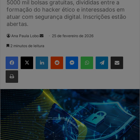
5000 mil bolsas gratuitas, divididas entre a
formação do hacker ético e interessados em
atuar com segurança digital. Inscrições estão
abertas.
Mande
Ana Paula Lobo
25 de fevereiro de 2026
um
2 minutos de leitura
e-
Facebook
X
Linkedin
Reddit
Messenger
WhatsApp
Telegram
Compartilhar via e-mail
mail
Imprimir