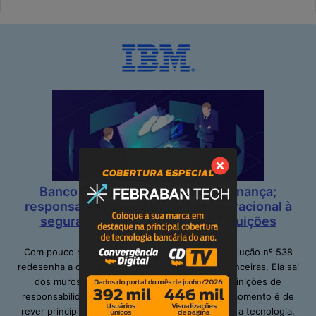
Banco Central impõe mais governança;
responsabilidade e resiliência operacional à
segurança cibernética nas instituições
financeiras
Com pouco mais de dois meses em vigor, a resolução nº 538
redesenha a cibersegurança nas instituições financeiras. Ela sai
dos muros da TI ao definir papéis claros e definições de
responsabilidades, inclusive no alto escalão. O momento é de
rever princípios; adequar pessoas e de repensar a tecnologia.