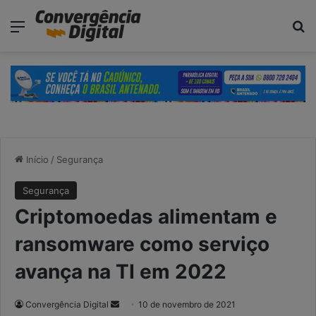
modal-check
Menu
P
Início
/
Segurança
Segurança
Criptomoedas alimentam e
ransomware como serviço
avança na TI em 2022
Convergência Digital
M
10 de novembro de 2021