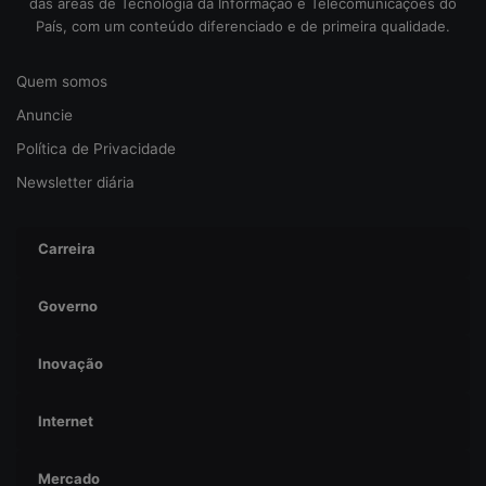
das áreas de Tecnologia da Informação e Telecomunicações do
u
País, com um conteúdo diferenciado e de primeira qualidade.
r
a
n
Quem somos
ç
Anuncie
a
Política de Privacidade
Newsletter diária
Carreira
Governo
Inovação
Internet
Mercado