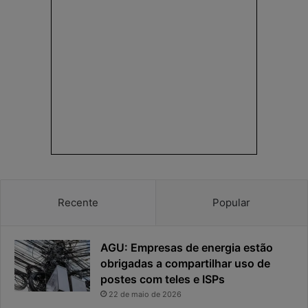
a
m
s
p
e
o
n
d
h
e
a
r
e
e
a
s
p
p
r
o
i
s
v
t
a
a
c
v
Recente
Popular
i
i
d
r
a
o
AGU: Empresas de energia estão
d
u
e
o
obrigadas a compartilhar uso de
f
p
postes com teles e ISPs
i
r
22 de maio de 2026
c
i