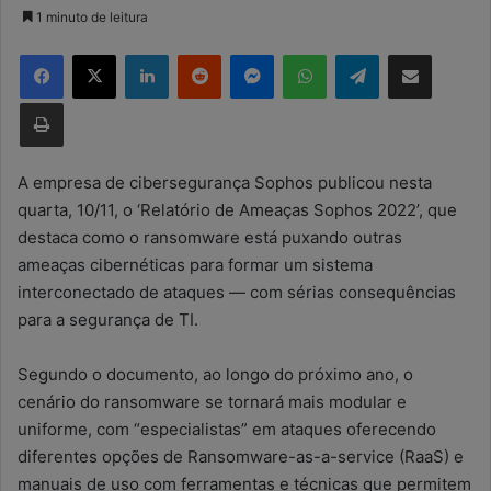
a
1 minuto de leitura
n
Facebook
X
Linkedin
Reddit
Messenger
WhatsApp
Telegram
Compartilhar via e-mail
d
e
Imprimir
u
m
e
A empresa de cibersegurança Sophos publicou nesta
-
quarta, 10/11, o ‘Relatório de Ameaças Sophos 2022’, que
m
destaca como o ransomware está puxando outras
a
ameaças cibernéticas para formar um sistema
i
interconectado de ataques — com sérias consequências
l
para a segurança de TI.
Segundo o documento, ao longo do próximo ano, o
cenário do ransomware se tornará mais modular e
uniforme, com “especialistas” em ataques oferecendo
diferentes opções de Ransomware-as-a-service (RaaS) e
manuais de uso com ferramentas e técnicas que permitem