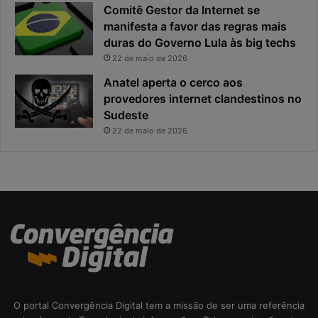
Comitê Gestor da Internet se
a
n
manifesta a favor das regras mais
e
c
x
duras do Governo Lula às big techs
i
p
p
22 de maio de 2026
o
a
Anatel aperta o cerco aos
s
l
provedores internet clandestinos no
t
r
Sudeste
a
i
s
22 de maio de 2026
c
o
d
a
c
i
b
e
r
s
e
O portal Convergência Digital tem a missão de ser uma referência
g