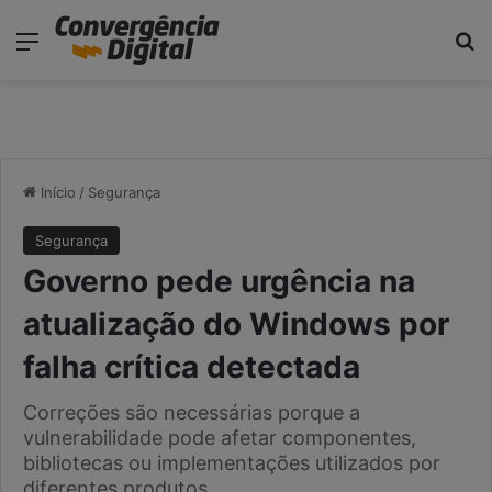
modal-check
Menu
Pr
Início
/
Segurança
Segurança
Governo pede urgência na
atualização do Windows por
falha crítica detectada
Correções são necessárias porque a
vulnerabilidade pode afetar componentes,
bibliotecas ou implementações utilizados por
diferentes produtos.