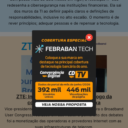
redesenha a cibersegurança nas instituições financeiras. Ela sai
dos muros da TI ao definir papéis claros e definições de
responsabilidades, inclusive no alto escalão. O momento é de
rever princípios; adequar pessoas e de repensar a tecnologia.
ZTE: Inteligência Artificial muda o jogo da
competição na banda larga fixa
Vice-presidente da ZTE, Peter Hu, veio ao Brasil para o Broadband
User Congress, realizado em São Paulo. O ponto alto dos debates
foi a monetização das operadoras e provedores Internet com as
suas infraestruturas de telecom.