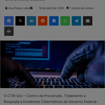
Mande
Ana Paula Lobo
16 de abril de 2026
1 minuto de leitura
um
Facebook
X
Linkedin
Reddit
Messenger
WhatsApp
Telegram
Compartilhar via e-mail
e-
mail
Imprimir
O CTIR Gov – Centro de Prevenção, Tratamento e
Resposta a Incidentes Cibernéticos de Governo Federal-