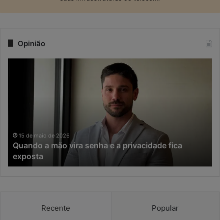
Opinião
Quando
Na
a
er
mão
da
vira
IA,
senha
o
e
te
a
de
privacidade
re
15 de maio de 2026
Quando a mão vira senha e a privacidade fica
fica
vi
exposta
exposta
o
pr
ri
da
ci
Recente
Popular