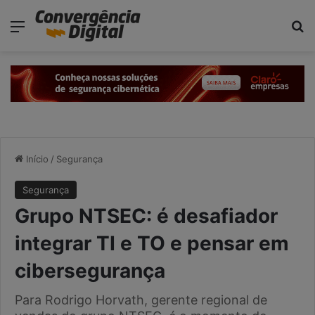
modal-check
Menu
Pr
Início
/
Segurança
Segurança
Grupo NTSEC: é desafiador
integrar TI e TO e pensar em
cibersegurança
Para Rodrigo Horvath, gerente regional de