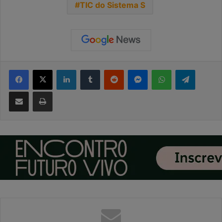
TIC do Sistema S
Facebook
X
Linkedin
Tumblr
Reddit
Messenger
WhatsApp
Telegra
Compartilhar via e-mail
Imprimir