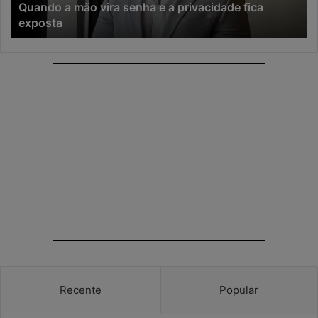
 mão vira senha e a privacidade fica
Na era da IA
virou
risco da cib
o
principal
risco
da
cibersegurança
Recente
Popular