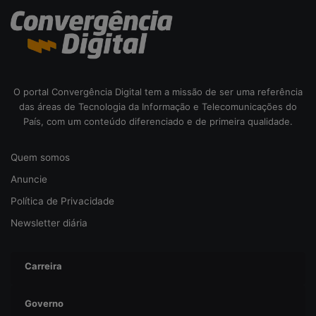
i
b
e
r
s
e
O portal Convergência Digital tem a missão de ser uma referência
g
das áreas de Tecnologia da Informação e Telecomunicações do
u
País, com um conteúdo diferenciado e de primeira qualidade.
r
a
n
Quem somos
ç
Anuncie
a
Política de Privacidade
Newsletter diária
Carreira
Governo