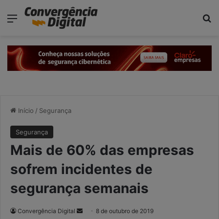
modal-check
Menu
P
Início
/
Segurança
Segurança
Mais de 60% das empresas
sofrem incidentes de
segurança semanais
Convergência Digital
M
8 de outubro de 2019