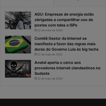
d
r
a
o
AGU: Empresas de energia estão
d
u
e
o
obrigadas a compartilhar uso de
f
p
postes com teles e ISPs
i
r
22 de maio de 2026
c
i
Comitê Gestor da Internet se
a
n
manifesta a favor das regras mais
e
c
x
duras do Governo Lula às big techs
i
p
p
22 de maio de 2026
o
a
Anatel aperta o cerco aos
s
l
provedores internet clandestinos no
t
r
Sudeste
a
i
s
22 de maio de 2026
c
o
d
a
c