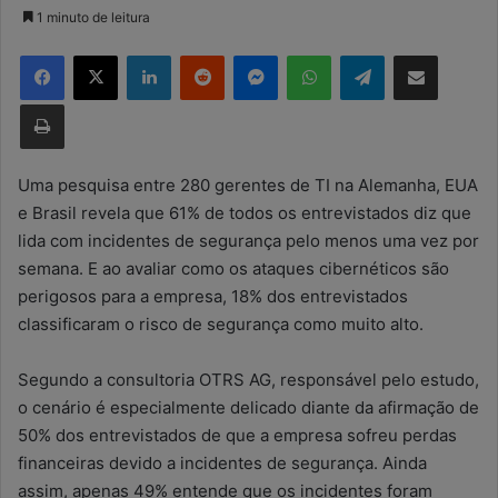
a
1 minuto de leitura
n
Facebook
X
Linkedin
Reddit
Messenger
WhatsApp
Telegram
Compartilhar via e-mail
d
e
Imprimir
u
m
e
Uma pesquisa entre 280 gerentes de TI na Alemanha, EUA
-
e Brasil revela que 61% de todos os entrevistados diz que
m
lida com incidentes de segurança pelo menos uma vez por
a
semana. E ao avaliar como os ataques cibernéticos são
i
perigosos para a empresa, 18% dos entrevistados
l
classificaram o risco de segurança como muito alto.
Segundo a consultoria OTRS AG, responsável pelo estudo,
o cenário é especialmente delicado diante da afirmação de
50% dos entrevistados de que a empresa sofreu perdas
financeiras devido a incidentes de segurança. Ainda
assim, apenas 49% entende que os incidentes foram