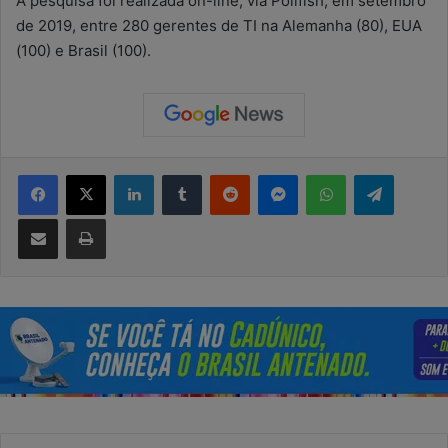
A pesquisa foi realizada on-line, via Pollfish, em setembro
de 2019, entre 280 gerentes de TI na Alemanha (80), EUA
(100) e Brasil (100).
Facebook
X
Linkedin
Tumblr
Reddit
Messenger
WhatsApp
Telegram
Compartilhar via e-mail
Imprimir