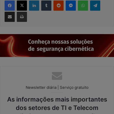
Facebook
X
Linkedin
Tumblr
Reddit
Messenger
WhatsApp
Telegram
Compartilhar via e-mail
Imprimir
Newsletter diária | Serviço gratuito
As informações mais importantes
dos setores de TI e Telecom