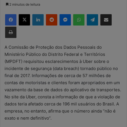
a
2 minutos de leitura
n
Facebook
X
Linkedin
Reddit
Messenger
WhatsApp
Telegram
Compartilhar via e-mail
d
e
Imprimir
u
m
e
A Comissão de Proteção dos Dados Pessoais do
-
Ministério Público do Distrito Federal e Territórios
m
(MPDFT) requisitou esclarecimentos à Uber sobre o
a
incidente de segurança (data breach) tornado público no
i
final de 2017. Informações de cerca de 57 milhões de
l
contas de motoristas e clientes foram apropriados em um
vazamento da base de dados do aplicativo de transportes.
No site da Uber, consta a informação de que a violação de
dados teria afetado cerca de 196 mil usuários do Brasil. A
empresa, no entanto, afirma que o número ainda “não é
exato e nem definitivo”.