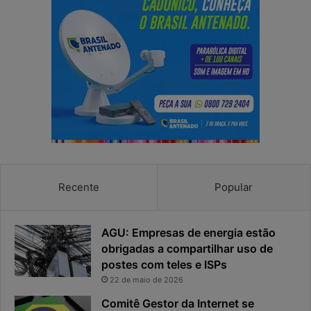
s
p
e
o
n
d
h
e
a
r
e
e
a
s
p
p
r
o
i
s
v
t
a
a
c
v
Recente
Popular
i
i
d
r
a
o
AGU: Empresas de energia estão
d
u
obrigadas a compartilhar uso de
e
o
postes com teles e ISPs
f
p
i
r
22 de maio de 2026
c
i
Comitê Gestor da Internet se
a
n