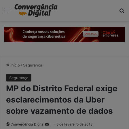
modal-check
Menu
P
Início
/
Segurança
Segurança
MP do Distrito Federal exige
esclarecimentos da Uber
sobre vazamento de dados
Convergência Digital
M
5 de fevereiro de 2018