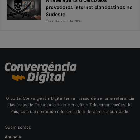
s
l
provedores internet clandestinos no
t
r
Sudeste
a
i
22 de maio de 2026
s
c
o
d
a
c
i
b
e
r
s
e
O portal Convergência Digital tem a missão de ser uma referência
g
das áreas de Tecnologia da Informação e Telecomunicações do
u
País, com um conteúdo diferenciado e de primeira qualidade.
r
a
Quem somos
n
ç
Anuncie