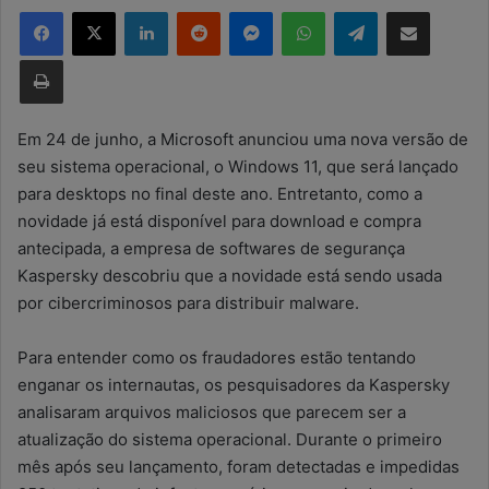
Facebook
X
Linkedin
Reddit
Messenger
WhatsApp
Telegram
Compartilhar via e-mail
d
e
Imprimir
u
m
e
Em 24 de junho, a Microsoft anunciou uma nova versão de
-
seu sistema operacional, o Windows 11, que será lançado
m
para desktops no final deste ano. Entretanto, como a
a
novidade já está disponível para download e compra
i
antecipada, a empresa de softwares de segurança
l
Kaspersky descobriu que a novidade está sendo usada
por cibercriminosos para distribuir malware.
Para entender como os fraudadores estão tentando
enganar os internautas, os pesquisadores da Kaspersky
analisaram arquivos maliciosos que parecem ser a
atualização do sistema operacional. Durante o primeiro
mês após seu lançamento, foram detectadas e impedidas