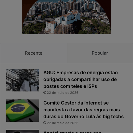
e
e
a
s
p
p
r
o
i
s
v
t
a
a
c
v
Recente
Popular
i
i
d
r
a
o
AGU: Empresas de energia estão
d
u
obrigadas a compartilhar uso de
e
o
postes com teles e ISPs
f
p
i
r
22 de maio de 2026
c
i
Comitê Gestor da Internet se
a
n
manifesta a favor das regras mais
e
c
duras do Governo Lula às big techs
x
i
22 de maio de 2026
p
p
o
a
Anatel aperta o cerco aos