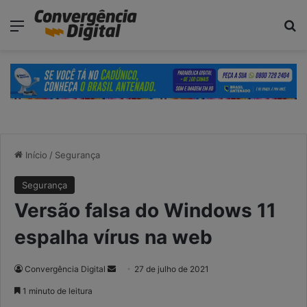
modal-check
Menu
P
Início
/
Segurança
Segurança
Versão falsa do Windows 11
espalha vírus na web
Convergência Digital
M
27 de julho de 2021
a
1 minuto de leitura
n