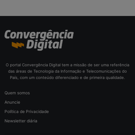
o
d
a
c
i
b
e
r
s
e
O portal Convergência Digital tem a missão de ser uma referência
g
das áreas de Tecnologia da Informação e Telecomunicações do
u
País, com um conteúdo diferenciado e de primeira qualidade.
r
a
n
Quem somos
ç
Anuncie
a
Política de Privacidade
Newsletter diária