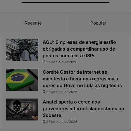
t
a
v
Recente
Popular
i
r
o
AGU: Empresas de energia estão
u
o
obrigadas a compartilhar uso de
p
postes com teles e ISPs
r
22 de maio de 2026
i
Comitê Gestor da Internet se
n
manifesta a favor das regras mais
c
i
duras do Governo Lula às big techs
p
22 de maio de 2026
a
Anatel aperta o cerco aos
l
provedores internet clandestinos no
r
Sudeste
i
s
22 de maio de 2026
c