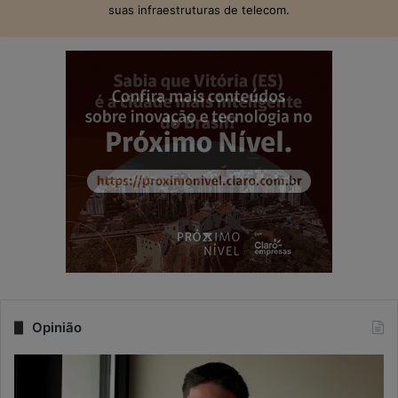
suas infraestruturas de telecom.
Opinião
N
a