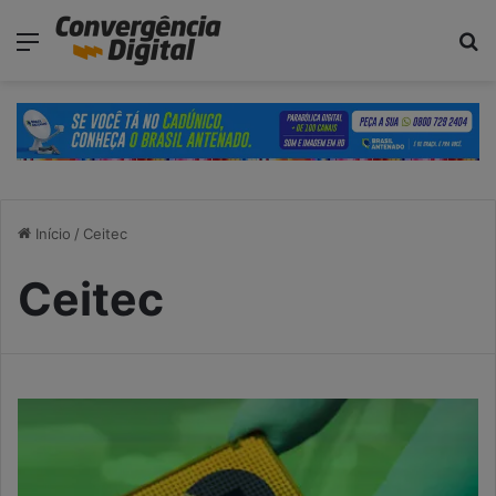
modal-check
Menu
P
Início
/
Ceitec
Ceitec