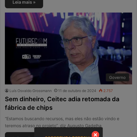
Leia mais »
Governo
Luís Osvaldo Grossmann
11 de outubro de 2024
2.757
Sem dinheiro, Ceitec adia retomada da
fábrica de chips
“Estamos buscando recursos, mas eles não estão vindo e
teremos atraso no projeto”, diz Augusto Gadelha