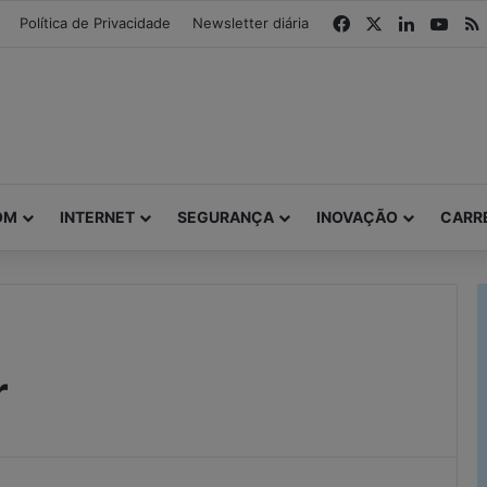
modal-check
Facebook
X
Linkedin
You
Política de Privacidade
Newsletter diária
OM
INTERNET
SEGURANÇA
INOVAÇÃO
CARR
r