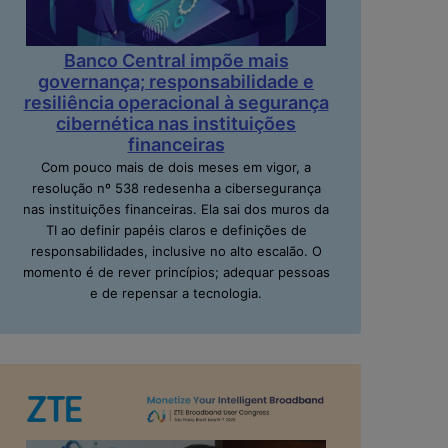
Banco Central impõe mais
governança; responsabilidade e
resiliência operacional à segurança
cibernética nas instituições
financeiras
Com pouco mais de dois meses em vigor, a
resolução nº 538 redesenha a cibersegurança
nas instituições financeiras. Ela sai dos muros da
TI ao definir papéis claros e definições de
responsabilidades, inclusive no alto escalão. O
momento é de rever princípios; adequar pessoas
e de repensar a tecnologia.