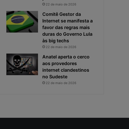
i
s
22 de maio de 2026
v
t
a
a
Comitê Gestor da
c
v
Internet se manifesta a
i
i
favor das regras mais
d
r
duras do Governo Lula
a
o
às big techs
d
u
22 de maio de 2026
e
o
f
p
Anatel aperta o cerco
i
r
aos provedores
c
i
internet clandestinos
a
n
no Sudeste
e
c
22 de maio de 2026
x
i
p
p
o
a
s
l
t
r
a
i
s
c