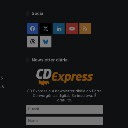
o
d
Social
a
c
Facebook
X
Linkedin
YouTube
RSS
i
b
Threads
Bluesky
e
r
s
e
Newsletter diária
g
u
r
25
a
o &
n
CD Express é a newsletter diária do Portal
ç
Convergência digital. Se inscreva. É
gratuito.
a