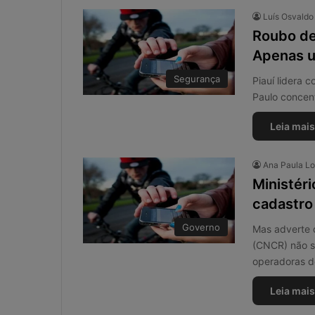
Luís Osvald
Roubo de 
Apenas u
Segurança
Piauí lidera 
Paulo concen
Leia mais
Ana Paula L
Ministéri
cadastro
Governo
Mas adverte 
(CNCR) não su
operadoras de
Leia mais