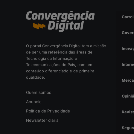
i
s
Carrei
a
d
a
Gover
o
u
O portal Convergência Digital tem a missão
Inova
r
de ser uma referência das áreas de
i
Tecnologia da Informação e
s
Intern
Telecomunicações do País, com um
c
conteúdo diferenciado e de primeira
o
qualidade.
Merca
o
p
Quem somos
e
Opini
r
Anuncie
a
Política de Privacidade
Revis
c
i
Newsletter diária
o
Segur
n