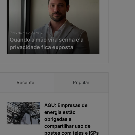
a
e
n
r
d
a
o
d
11 de maio de 20
a
a
Na era da IA
15 de maio de 2026
m
I
Quando a mão vira senha e a
resposta vir
ã
A
privacidade fica exposta
da ciberseg
o
,
v
o
i
t
r
e
a
m
s
p
Recente
Popular
e
o
n
d
h
e
a
AGU: Empresas de
r
e
e
energia estão
a
s
obrigadas a
p
p
compartilhar uso de
r
o
postes com teles e ISPs