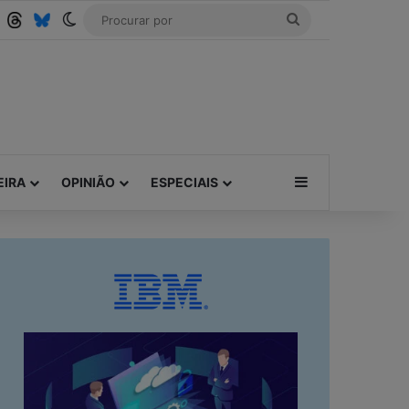
Tube
RSS
Threads
Bluesky
Switch skin
Procurar
por
Barra Lateral
EIRA
OPINIÃO
ESPECIAIS