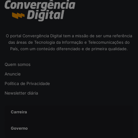
i
b
e
r
s
e
O portal Convergência Digital tem a missão de ser uma referência
g
das áreas de Tecnologia da Informação e Telecomunicações do
u
País, com um conteúdo diferenciado e de primeira qualidade.
r
a
Quem somos
n
ç
Anuncie
a
Política de Privacidade
Newsletter diária
Carreira
Governo