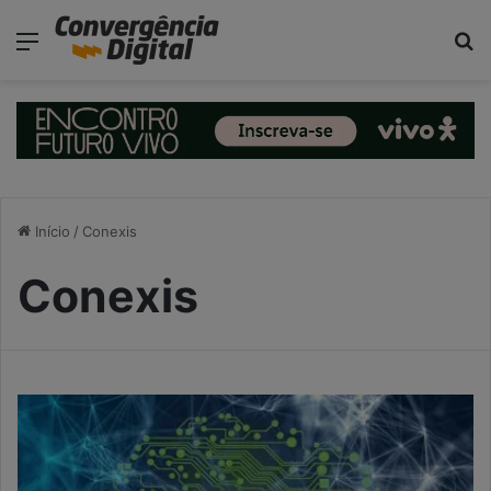
modal-check
Menu
P
Início
/
Conexis
Conexis