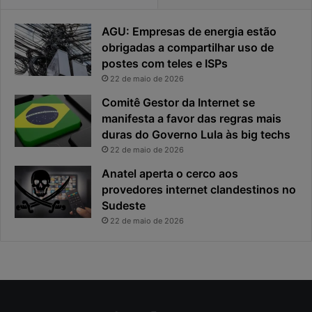
d
r
a
o
AGU: Empresas de energia estão
d
u
obrigadas a compartilhar uso de
e
o
postes com teles e ISPs
f
p
i
r
22 de maio de 2026
c
i
Comitê Gestor da Internet se
a
n
manifesta a favor das regras mais
e
c
duras do Governo Lula às big techs
x
i
22 de maio de 2026
p
p
o
a
Anatel aperta o cerco aos
s
l
provedores internet clandestinos no
t
r
Sudeste
a
i
22 de maio de 2026
s
c
o
d
a
c