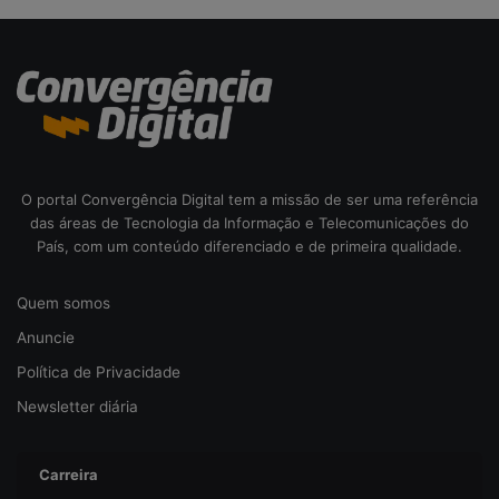
d
e
a
c
c
e
i
i
b
t
e
a
r
s
e
O portal Convergência Digital tem a missão de ser uma referência
g
das áreas de Tecnologia da Informação e Telecomunicações do
u
País, com um conteúdo diferenciado e de primeira qualidade.
r
a
Quem somos
n
ç
Anuncie
a
Política de Privacidade
Newsletter diária
Carreira