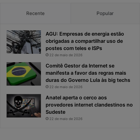
a
u
v
i
Recente
Popular
i
t
r
o
o
a
AGU: Empresas de energia estão
u
n
obrigadas a compartilhar uso de
o
t
postes com teles e ISPs
p
e
r
s
22 de maio de 2026
i
d
Comitê Gestor da Internet se
n
a
manifesta a favor das regras mais
c
g
duras do Governo Lula às big techs
i
e
22 de maio de 2026
p
r
a
a
Anatel aperta o cerco aos
l
ç
provedores internet clandestinos no
r
ã
Sudeste
i
o
22 de maio de 2026
s
d
c
e
o
r