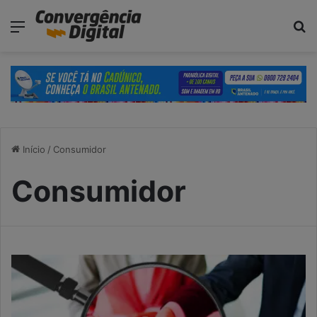
modal-check
Menu
P
Início
/
Consumidor
Consumidor