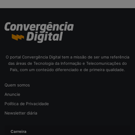
d
a
c
i
b
e
r
s
e
O portal Convergência Digital tem a missão de ser uma referência
g
das áreas de Tecnologia da Informação e Telecomunicações do
u
País, com um conteúdo diferenciado e de primeira qualidade.
r
a
n
Quem somos
ç
Anuncie
a
Política de Privacidade
Newsletter diária
Carreira