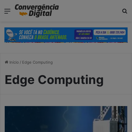
modal-check
Menu
P
Início
/
Edge Computing
Edge Computing