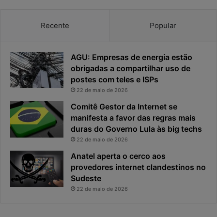
a
a
c
v
Recente
Popular
i
i
d
r
a
o
AGU: Empresas de energia estão
d
u
e
o
obrigadas a compartilhar uso de
f
p
postes com teles e ISPs
i
r
22 de maio de 2026
c
i
Comitê Gestor da Internet se
a
n
manifesta a favor das regras mais
e
c
x
duras do Governo Lula às big techs
i
p
p
22 de maio de 2026
o
a
Anatel aperta o cerco aos
s
l
provedores internet clandestinos no
t
r
Sudeste
a
i
s
22 de maio de 2026
c
o