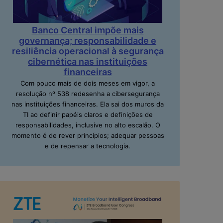
Banco Central impõe mais
governança; responsabilidade e
resiliência operacional à segurança
cibernética nas instituições
financeiras
Com pouco mais de dois meses em vigor, a
resolução nº 538 redesenha a cibersegurança
nas instituições financeiras. Ela sai dos muros da
TI ao definir papéis claros e definições de
responsabilidades, inclusive no alto escalão. O
momento é de rever princípios; adequar pessoas
e de repensar a tecnologia.