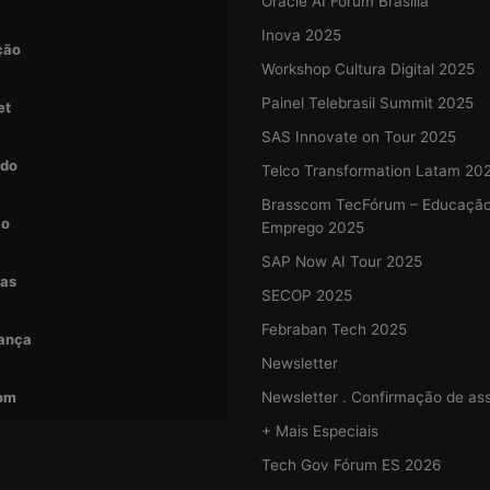
Oracle AI Forum Brasília
Inova 2025
ção
Workshop Cultura Digital 2025
Painel Telebrasil Summit 2025
et
SAS Innovate on Tour 2025
do
Telco Transformation Latam 20
Brasscom TecFórum – Educaçã
ão
Emprego 2025
SAP Now AI Tour 2025
tas
SECOP 2025
Febraban Tech 2025
ança
Newsletter
om
Newsletter . Confirmação de ass
+ Mais Especiais
Tech Gov Fórum ES 2026