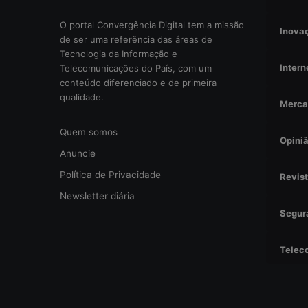
a
l
O portal Convergência Digital tem a missão
Inova
?
de ser uma referência das áreas de
Tecnologia da Informação e
Intern
Telecomunicações do País, com um
conteúdo diferenciado e de primeira
qualidade.
Merca
Quem somos
Opini
Anuncie
Política de Privacidade
Revis
Newsletter diária
Segur
Telec