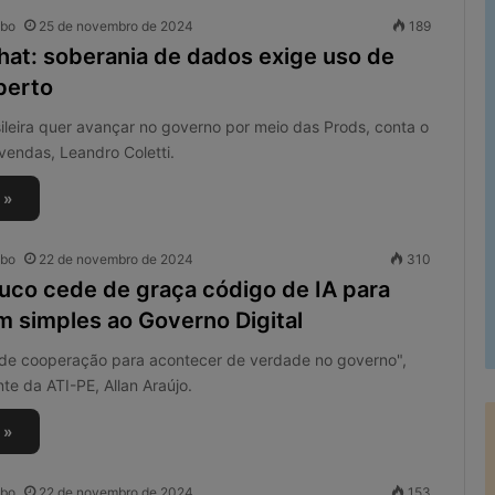
obo
25 de novembro de 2024
189
hat: soberania de dados exige uso de
berto
leira quer avançar no governo por meio das Prods, conta o
vendas, Leandro Coletti.
 »
obo
22 de novembro de 2024
310
co cede de graça código de IA para
m simples ao Governo Digital
a de cooperação para acontecer de verdade no governo",
nte da ATI-PE, Allan Araújo.
 »
obo
22 de novembro de 2024
153