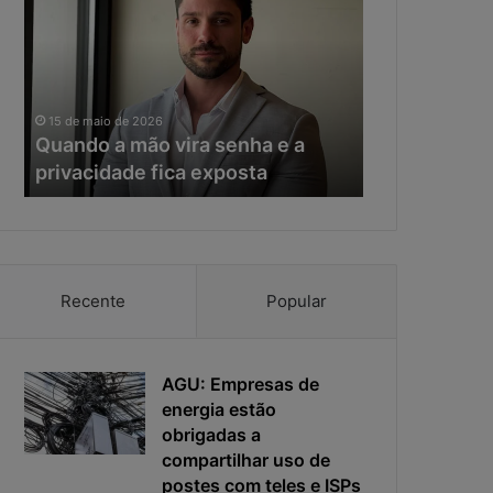
a
e
n
r
d
a
o
d
11 de maio de 20
a
a
Na era da IA
15 de maio de 2026
m
I
Quando a mão vira senha e a
resposta vir
ã
A
privacidade fica exposta
da ciberseg
o
,
v
o
i
t
r
e
a
m
s
p
Recente
Popular
e
o
n
d
h
e
a
AGU: Empresas de
r
e
e
energia estão
a
s
obrigadas a
p
p
compartilhar uso de
r
o
postes com teles e ISPs