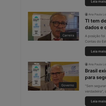
o
Leia mais
n
t
Ana Paula L
á
TI tem de
b
e
dados e 
i
Carreira
s
A posição foi
:
Contas do Es
s
o
Leia mais
l
u
Ana Paula L
ç
Brasil ex
ã
o
para seg
i
Governo
m
"Sem seguran
p
verdadeira", 
r
o
Leia mais
v