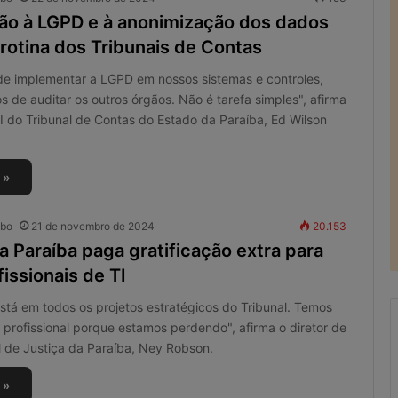
o à LGPD e à anonimização dos dados
rotina dos Tribunais de Contas
 de implementar a LGPD em nossos sistemas e controles,
de auditar os outros órgãos. Não é tarefa simples", afirma
TI do Tribunal de Contas do Estado da Paraíba, Ed Wilson
 »
obo
21 de novembro de 2024
20.153
a Paraíba paga gratificação extra para
fissionais de TI
stá em todos os projetos estratégicos do Tribunal. Temos
o profissional porque estamos perdendo", afirma o diretor de
l de Justiça da Paraíba, Ney Robson.
R
 »
e