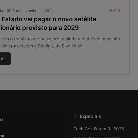
obo
13 de novembro de 2024
644
 Estado vai pagar o novo satélite
ionário previsto para 2029
com os satélites de baixa órbita ainda acontecem, mas não
ximo passo com a Starlink, do Elon Musk.
 »
Especiais
ra
Tech Gov Forum RJ 2026
no