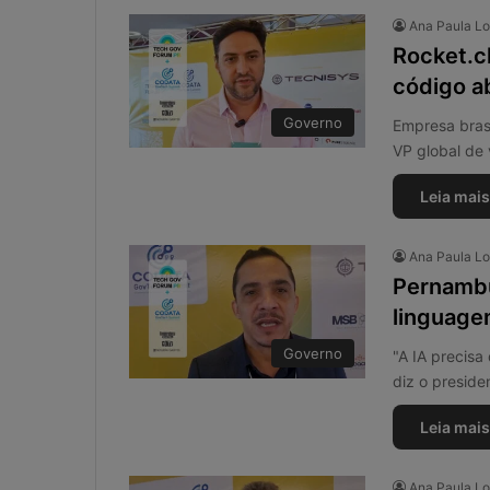
Ana Paula L
Rocket.c
código a
Governo
Empresa brasi
VP global de 
Leia mais
Ana Paula L
Pernambu
linguage
Governo
"A IA precis
diz o preside
Leia mais
Ana Paula L