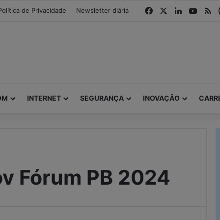
modal-check
Facebook
X
Linkedin
YouTu
R
Política de Privacidade
Newsletter diária
OM
INTERNET
SEGURANÇA
INOVAÇÃO
CARR
ov Fórum PB 2024