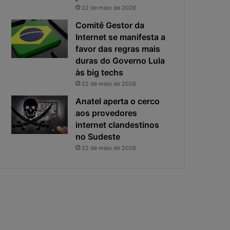
i
s
22 de maio de 2026
v
t
a
a
Comitê Gestor da
c
v
Internet se manifesta a
i
i
favor das regras mais
d
r
duras do Governo Lula
a
o
às big techs
d
u
22 de maio de 2026
e
o
f
p
Anatel aperta o cerco
i
r
aos provedores
c
i
internet clandestinos
a
n
no Sudeste
e
c
22 de maio de 2026
x
i
p
p
o
a
s
l
t
r
a
i
s
c