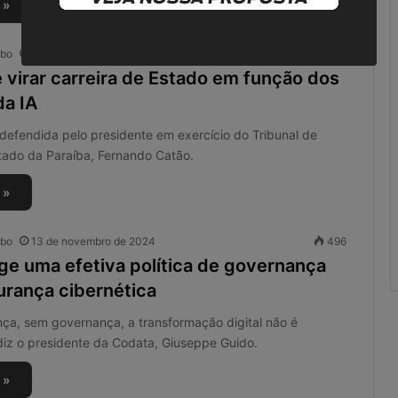
r
 »
e
g
obo
13 de novembro de 2024
15.556
u
 virar carreira de Estado em função dos
l
a
da IA
r
 defendida pelo presidente em exercício do Tribunal de
i
d
tado da Paraíba, Fernando Catão.
a
d
 »
e
s
obo
13 de novembro de 2024
496
n
ige uma efetiva política de governança
o
S
urança cibernética
C
M
ça, sem governança, a transformação digital não é
diz o presidente da Codata, Giuseppe Guido.
 »