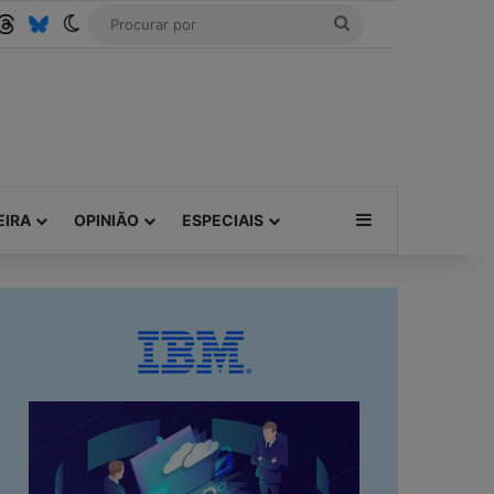
be
SS
Threads
Bluesky
Switch skin
Procurar
por
Barra Lateral
EIRA
OPINIÃO
ESPECIAIS