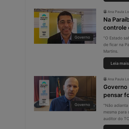
a
t
Ana Paula L
s
Na Paraíb
A
5 de maio de 2026
controle 
p
WhatsApp nos e
p
Governo
contábeis: sol
"O Estado sa
n
ou risco operac
de ficar na P
o
Martins.
s
e
Leia mais
s
c
r
Ana Paula L
i
Governo d
t
ó
pensar fo
r
Governo
"Não adianta 
i
mesma para o 
o
s
auditor do TC
c