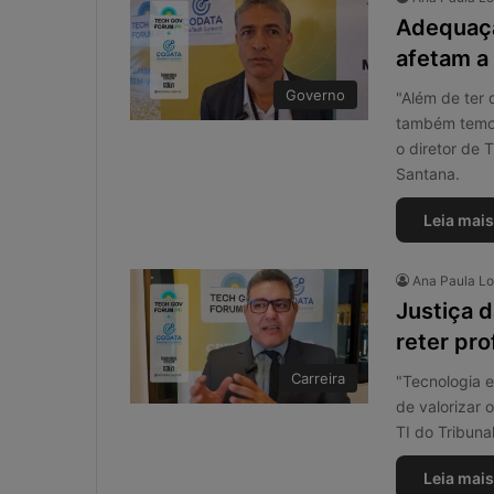
Adequaçã
afetam a 
Governo
"Além de ter
também temos 
o diretor de 
Santana.
Leia mais
Ana Paula L
Justiça d
reter pro
Carreira
"Tecnologia e
de valorizar 
TI do Tribuna
W
Leia mais
h