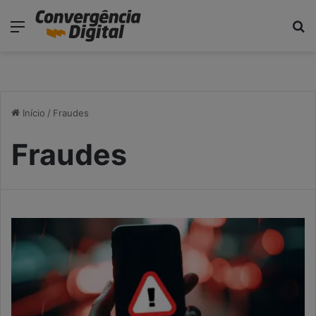
modal-check
Menu
P
Início
/
Fraudes
Fraudes