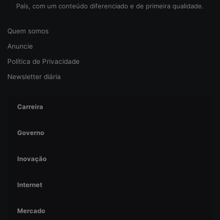
País, com um conteúdo diferenciado e de primeira qualidade.
c
o
d
Quem somos
a
Anuncie
c
i
Política de Privacidade
b
Newsletter diária
e
r
s
Carreira
e
g
u
Governo
r
a
Inovação
n
ç
a
Internet
Mercado