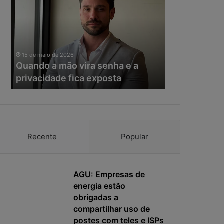
a
e
n
r
d
a
o
d
11 de maio de 20
a
a
Na era da IA
15 de maio de 2026
m
I
Quando a mão vira senha e a
resposta vir
ã
A
privacidade fica exposta
da ciberseg
o
,
v
o
i
t
r
e
a
m
s
p
Recente
Popular
e
o
n
d
h
e
a
AGU: Empresas de
r
e
e
energia estão
a
s
obrigadas a
p
p
compartilhar uso de
r
o
postes com teles e ISPs