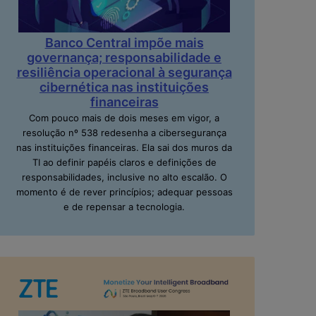
Banco Central impõe mais
governança; responsabilidade e
resiliência operacional à segurança
cibernética nas instituições
financeiras
Com pouco mais de dois meses em vigor, a
resolução nº 538 redesenha a cibersegurança
nas instituições financeiras. Ela sai dos muros da
TI ao definir papéis claros e definições de
responsabilidades, inclusive no alto escalão. O
momento é de rever princípios; adequar pessoas
e de repensar a tecnologia.