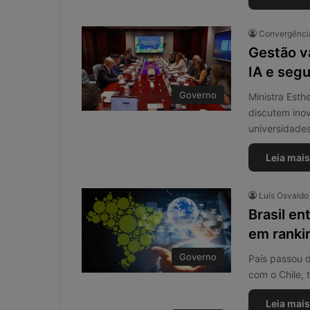
Convergência
Gestão v
IA e seg
Governo
Ministra Est
discutem ino
universidade
Leia mais
Luís Osvald
Brasil en
em ranki
Governo
País passou 
com o Chile,
W
h
Leia mais