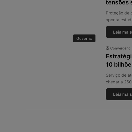
tensões 
i
s
Proteção de 
a
aponta estud
d
a
Leia mais
o
Governo
u
Convergência
r
i
Estratég
s
10 bilhõ
c
o
Serviço de at
o
chegar a 250
p
e
Leia mais
r
a
c
i
o
n