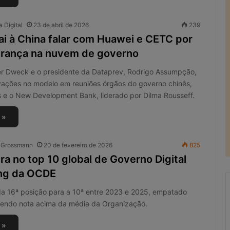
 Digital
23 de abril de 2026
239
ai à China falar com Huawei e CETC por
urança na nuvem de governo
her Dweck e o presidente da Dataprev, Rodrigo Assumpção,
vações no modelo em reuniões órgãos do governo chinês,
s e o New Development Bank, liderado por Dilma Rousseff.
 »
o Grossmann
20 de fevereiro de 2026
825
tra no top 10 global de Governo Digital
ng da OCDE
da 16ª posição para a 10ª entre 2023 e 2025, empatado
 tendo nota acima da média da Organização.
R
 »
e