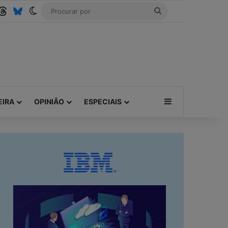
be
SS
Threads
Bluesky
Switch skin
Procurar
por
Barra Lateral
EIRA
OPINIÃO
ESPECIAIS