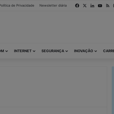
modal-check
Facebook
X
Linkedin
YouTu
R
Política de Privacidade
Newsletter diária
OM
INTERNET
SEGURANÇA
INOVAÇÃO
CARR