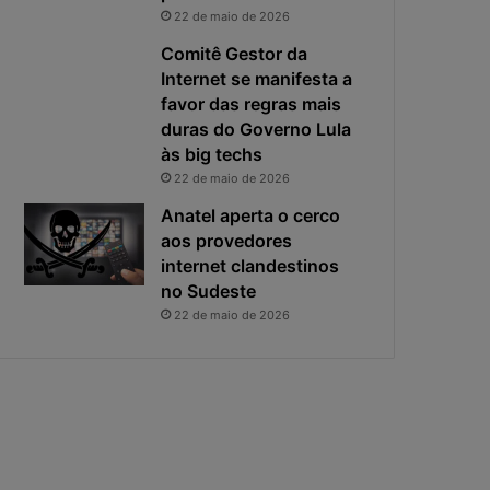
i
s
22 de maio de 2026
v
t
a
a
Comitê Gestor da
c
v
Internet se manifesta a
i
i
favor das regras mais
d
r
duras do Governo Lula
a
o
às big techs
d
u
22 de maio de 2026
e
o
f
p
Anatel aperta o cerco
i
r
aos provedores
c
i
internet clandestinos
a
n
no Sudeste
e
c
22 de maio de 2026
x
i
p
p
o
a
s
l
t
r
a
i
s
c