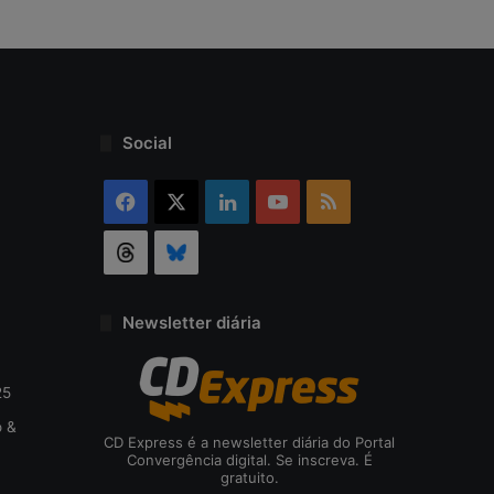
Social
Facebook
X
Linkedin
YouTube
RSS
Threads
Bluesky
Newsletter diária
25
o &
CD Express é a newsletter diária do Portal
Convergência digital. Se inscreva. É
gratuito.