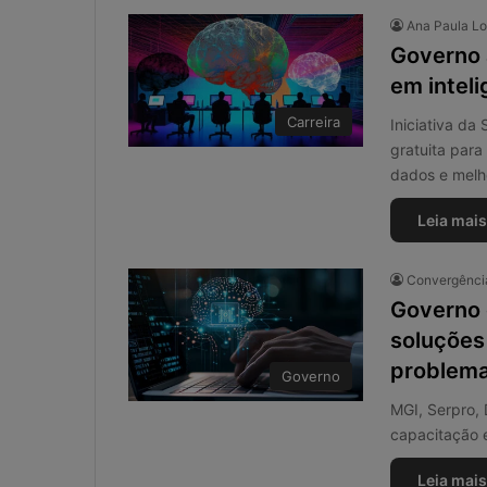
Ana Paula L
Governo 
em inteli
Carreira
Iniciativa da
gratuita para
dados e melh
Leia mais
Convergência
Governo 
soluções 
problema
Governo
MGI, Serpro, 
capacitação 
Leia mais