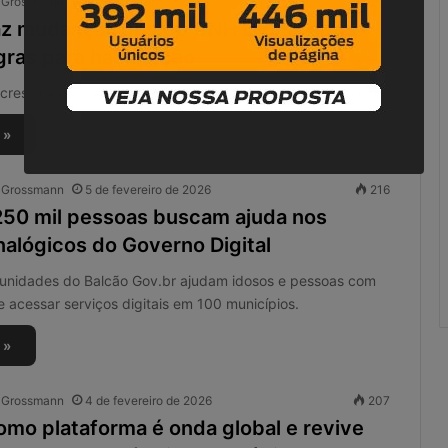
o Grossmann
9 de fevereiro de 2026
265
r
az mudanças no app CNH Digital após
e
g
ras para habilitação
u
l
crescimento, Serpro mudou o fluxo da primeira habilitação.
a
r
 »
i
d
o Grossmann
5 de fevereiro de 2026
216
a
250 mil pessoas buscam ajuda nos
d
e
nalógicos do Governo Digital
s
n
unidades do Balcão Gov.br ajudam idosos e pessoas com
o
e acessar serviços digitais em 100 municípios.
S
C
 »
M
o Grossmann
4 de fevereiro de 2026
207
omo plataforma é onda global e revive