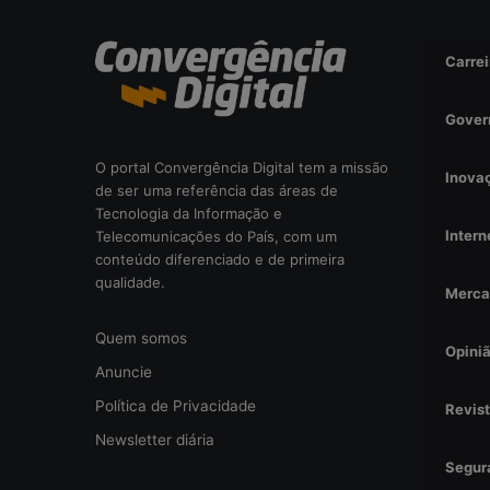
i
s
Carrei
a
d
a
Gover
o
u
O portal Convergência Digital tem a missão
Inova
r
de ser uma referência das áreas de
i
Tecnologia da Informação e
s
Intern
Telecomunicações do País, com um
c
conteúdo diferenciado e de primeira
o
qualidade.
Merca
o
p
Quem somos
e
Opini
r
Anuncie
a
Política de Privacidade
Revis
c
i
Newsletter diária
o
Segur
n