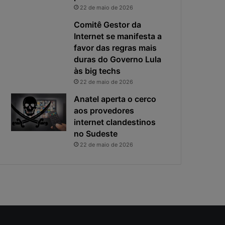
i
s
22 de maio de 2026
v
t
a
a
Comitê Gestor da
c
v
Internet se manifesta a
i
i
favor das regras mais
d
r
duras do Governo Lula
a
o
às big techs
d
u
22 de maio de 2026
e
o
f
p
Anatel aperta o cerco
i
r
aos provedores
c
i
internet clandestinos
a
n
no Sudeste
e
c
22 de maio de 2026
x
i
p
p
o
a
s
l
t
r
a
i
s
c