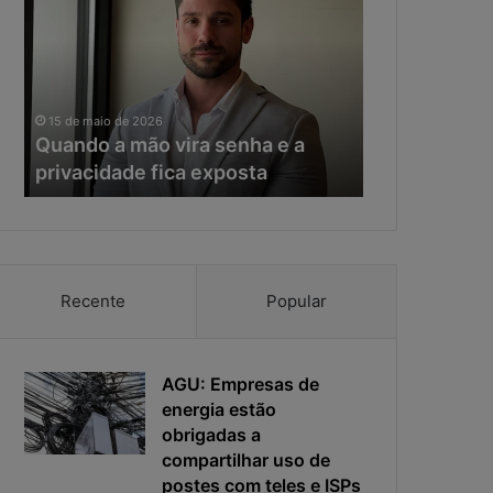
a
e
n
r
d
a
o
d
11 de maio de 20
a
a
Na era da IA
15 de maio de 2026
m
I
Quando a mão vira senha e a
resposta vir
ã
A
privacidade fica exposta
da ciberseg
o
,
v
o
i
t
r
e
a
m
s
p
Recente
Popular
e
o
n
d
h
e
a
AGU: Empresas de
r
e
e
energia estão
a
s
obrigadas a
p
p
compartilhar uso de
r
o
postes com teles e ISPs