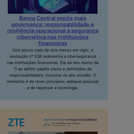
Banco Central impõe mais
governança; responsabilidade e
resiliência operacional à segurança
cibernética nas instituições
financeiras
Com pouco mais de dois meses em vigor, a
resolução nº 538 redesenha a cibersegurança
nas instituições financeiras. Ela sai dos muros da
TI ao definir papéis claros e definições de
responsabilidades, inclusive no alto escalão. O
momento é de rever princípios; adequar pessoas
e de repensar a tecnologia.