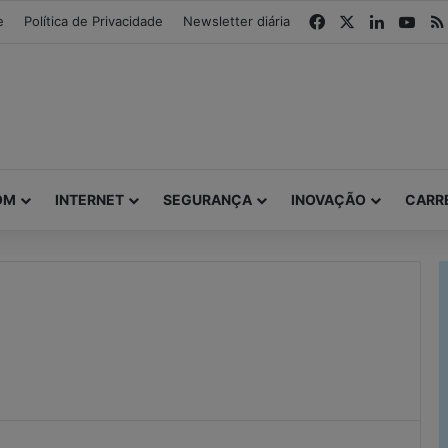
modal-check
Facebook
X
Linkedin
You
e
Política de Privacidade
Newsletter diária
OM
INTERNET
SEGURANÇA
INOVAÇÃO
CARR