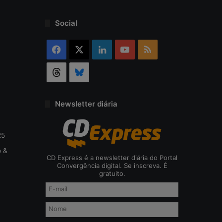
o
d
Social
a
c
Facebook
X
Linkedin
YouTube
RSS
i
b
Threads
Bluesky
e
r
s
e
Newsletter diária
g
u
r
25
a
o &
n
CD Express é a newsletter diária do Portal
ç
Convergência digital. Se inscreva. É
gratuito.
a