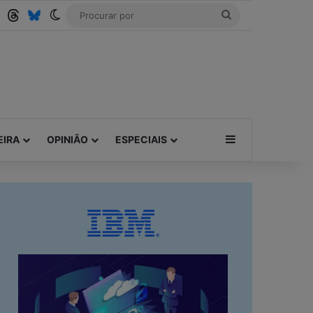
Tube
RSS
Threads
Bluesky
Switch skin
Procurar
por
Barra Lateral
EIRA
OPINIÃO
ESPECIAIS