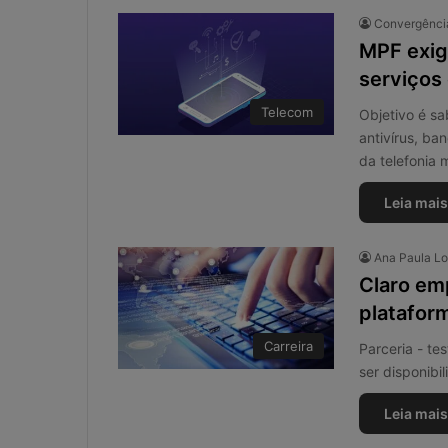
Convergência
MPF exig
serviços 
Telecom
Objetivo é sa
antivírus, ba
da telefonia 
Leia mais
Ana Paula L
Claro em
platafor
Carreira
Parceria - te
ser disponibi
Leia mais