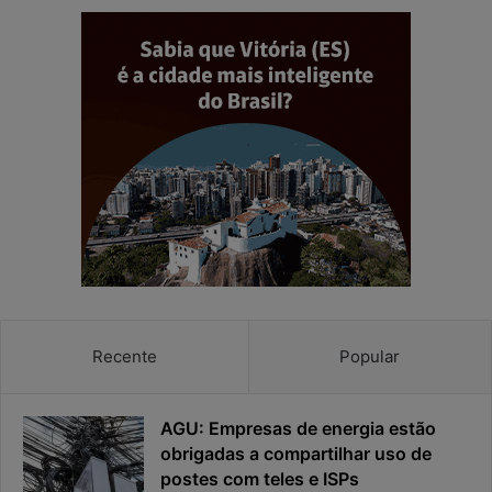
r
e
a
m
s
p
e
o
n
d
h
e
a
r
e
e
a
s
p
p
r
o
i
s
v
t
a
a
c
v
Recente
Popular
i
i
d
r
a
o
AGU: Empresas de energia estão
d
u
obrigadas a compartilhar uso de
e
o
postes com teles e ISPs
f
p