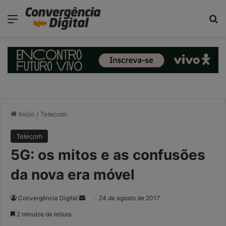
modal-check
Menu
P
Início
/
Telecom
Telecom
5G: os mitos e as confusões
da nova era móvel
Convergência Digital
M
24 de agosto de 2017
a
2 minutos de leitura
n