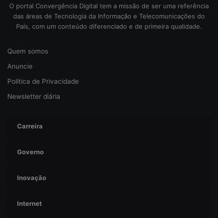
e
O portal Convergência Digital tem a missão de ser uma referência
g
das áreas de Tecnologia da Informação e Telecomunicações do
u
País, com um conteúdo diferenciado e de primeira qualidade.
r
a
Quem somos
n
ç
Anuncie
a
Política de Privacidade
Newsletter diária
Carreira
Governo
Inovação
Internet