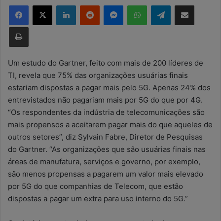
Facebook
X
Linkedin
Reddit
Messenger
WhatsApp
Telegram
Compartilhar via e-mail
d
e
Imprimir
u
m
e
Um estudo do Gartner, feito com mais de 200 líderes de
-
TI, revela que 75% das organizações usuárias finais
m
estariam dispostas a pagar mais pelo 5G. Apenas 24% dos
a
entrevistados não pagariam mais por 5G do que por 4G.
i
“Os respondentes da indústria de telecomunicações são
l
mais propensos a aceitarem pagar mais do que aqueles de
outros setores”, diz Sylvain Fabre, Diretor de Pesquisas
do Gartner. “As organizações que são usuárias finais nas
áreas de manufatura, serviços e governo, por exemplo,
são menos propensas a pagarem um valor mais elevado
por 5G do que companhias de Telecom, que estão
dispostas a pagar um extra para uso interno do 5G.”