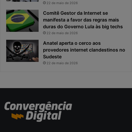
i
r
22 de maio de 2026
c
i
Comitê Gestor da Internet se
a
n
manifesta a favor das regras mais
e
c
duras do Governo Lula às big techs
x
i
22 de maio de 2026
p
p
o
a
Anatel aperta o cerco aos
s
l
provedores internet clandestinos no
t
r
Sudeste
a
i
22 de maio de 2026
s
c
o
d
a
c
i
b
e
r
s