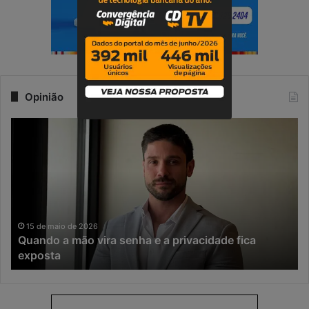
Opinião
Q
N
u
a
a
e
n
r
d
a
o
d
a
a
m
I
15 de maio de 2026
Quando a mão vira senha e a privacidade fica
ã
A
exposta
o
,
v
o
i
t
r
e