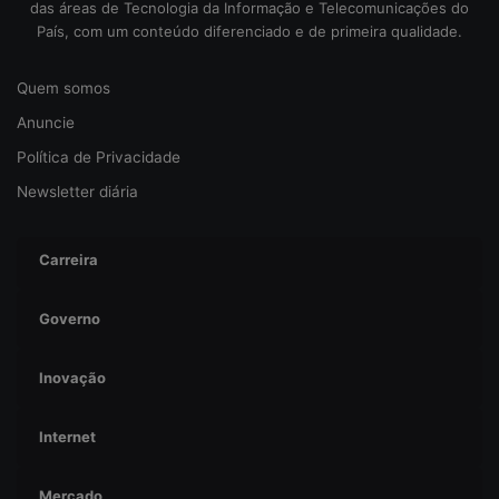
das áreas de Tecnologia da Informação e Telecomunicações do
u
País, com um conteúdo diferenciado e de primeira qualidade.
r
a
n
Quem somos
ç
Anuncie
a
Política de Privacidade
Newsletter diária
Carreira
Governo
Inovação
Internet
Mercado