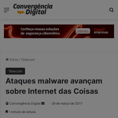
modal-check
Menu
P
Início
/
Telecom
Telecom
Ataques malware avançam
sobre Internet das Coisas
Convergência Digital
M
29 de março de 2017
a
1 minuto de leitura
n