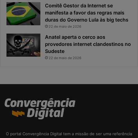
Comitê Gestor da Internet se
a
n
manifesta a favor das regras mais
e
c
x
duras do Governo Lula às big techs
i
p
p
22 de maio de 2026
o
a
Anatel aperta o cerco aos
s
l
provedores internet clandestinos no
t
r
Sudeste
a
i
s
22 de maio de 2026
c
o
d
a
c
i
b
e
r
s
e
O portal Convergência Digital tem a missão de ser uma referência
g