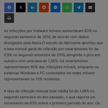
Facebook
X
Linkedin
Reddit
Messenger
WhatsApp
Telegram
Compartilhar via e-mail
d
e
Imprimir
u
m
e
As infecções por malware móveis aumentaram 83% no
-
segundo semestre de 2016, de acordo com dados
m
divulgados pela Nokia.O estudo da fabricante apontou que
a
a taxa mensal geral de infecção por smartphones foi de
i
0,9% no segundo semestre de 2016, atingindo o pico em
l
outubro com uma taxa de 1,35%. Os smartphones
representavam 85% das infecções móveis, enquanto os
sistemas Windows e PC conectados na redes móveis
representavam os 15% restantes.
A taxa de infecção mensal total média foi de 1,08% no
segundo semestre do ano passado, o que reporta um
incremento de 63% sobre o primeiro período do ano. Os