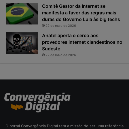
i
d
Comitê Gestor da Internet se
n
a
manifesta a favor das regras mais
c
g
duras do Governo Lula às big techs
i
e
22 de maio de 2026
p
r
a
a
Anatel aperta o cerco aos
l
ç
provedores internet clandestinos no
r
ã
Sudeste
i
o
22 de maio de 2026
s
d
c
e
o
r
d
e
a
c
c
e
i
i
b
t
e
a
r
s
e
O portal Convergência Digital tem a missão de ser uma referência