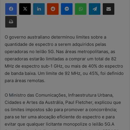
Facebook
X
Linkedin
Reddit
Messenger
WhatsApp
Telegram
Compartilhar via e-mail
d
e
Imprimir
u
m
e
O governo australiano determinou limites sobre a
-
quantidade de espectro a serem adquiridos pelas
m
operadoras no leilão 5G. Nas áreas metropolitanas, as
a
operadoras estarão limitadas a comprar um total de 82
i
MHz de espectro sub-1 GHz, ou mais de 40% do espectro
l
de banda baixa. Um limite de 92 MHz, ou 45%, foi definido
para áreas remotas.
O Ministro das Comunicações, Infraestrutura Urbana,
Cidades e Artes da Austrália, Paul Fletcher, explicou que
os limites impostos são para promover a concorrência;
para se ter uma alocação eficiente do espectro e para
evitar que qualquer licitante monopolize o leilão 5G.A