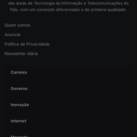
g
das áreas de Tecnologia da Informação e Telecomunicações do
u
País, com um conteúdo diferenciado e de primeira qualidade.
r
a
Quem somos
n
ç
Anuncie
a
Política de Privacidade
Newsletter diária
Carreira
Governo
Inovação
Internet