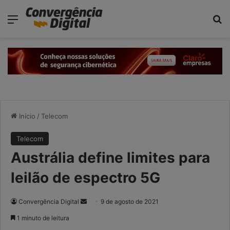
modal-check
Menu
P
Início
/
Telecom
Telecom
Austrália define limites para
leilão de espectro 5G
Convergência Digital
M
9 de agosto de 2021
a
1 minuto de leitura
n