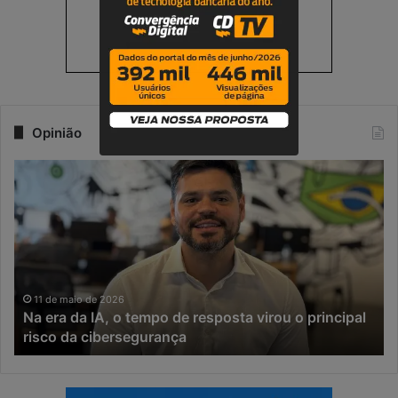
Opinião
N
M
a
o
e
n
r
e
a
t
d
i
a
z
I
a
11 de maio de 2026
Na era da IA, o tempo de resposta virou o principal
A
ç
risco da cibersegurança
,
ã
o
o
t
d
e
e