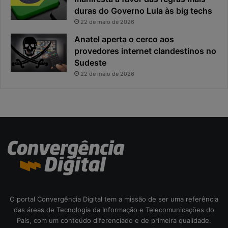
x
duras do Governo Lula às big techs
i
p
p
22 de maio de 2026
o
a
Anatel aperta o cerco aos
s
l
provedores internet clandestinos no
t
r
Sudeste
a
i
s
22 de maio de 2026
c
o
d
a
c
i
b
e
r
s
e
O portal Convergência Digital tem a missão de ser uma referência
g
das áreas de Tecnologia da Informação e Telecomunicações do
u
País, com um conteúdo diferenciado e de primeira qualidade.
r