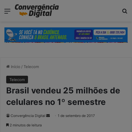
modal-check
Menu
P
Início
/
Telecom
Telecom
Brasil vendeu 25 milhões de
celulares no 1º semestre
Convergência Digital
M
1 de setembro de 2017
a
2 minutos de leitura
n