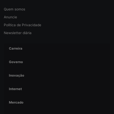
a
n
Quem somos
ç
Anuncie
a
Política de Privacidade
Newsletter diária
Carreira
Governo
Inovação
Internet
Mercado