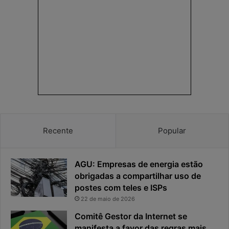
e
o
n
d
h
e
a
r
e
e
a
s
p
p
r
o
i
s
v
t
a
a
c
v
Recente
Popular
i
i
d
r
a
o
AGU: Empresas de energia estão
d
u
e
o
obrigadas a compartilhar uso de
f
p
postes com teles e ISPs
i
r
22 de maio de 2026
c
i
Comitê Gestor da Internet se
a
n
manifesta a favor das regras mais
e
c