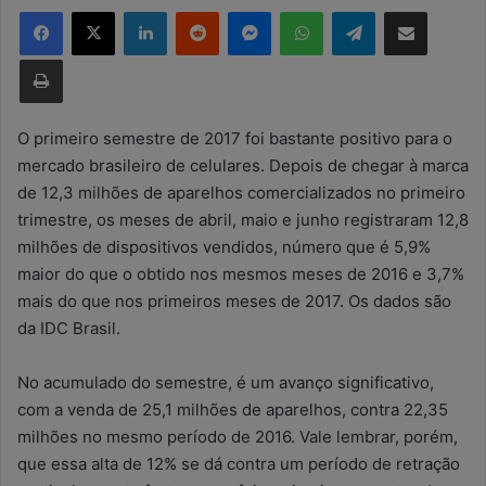
Facebook
X
Linkedin
Reddit
Messenger
WhatsApp
Telegram
Compartilhar via e-mail
d
e
Imprimir
u
m
e
O primeiro semestre de 2017 foi bastante positivo para o
-
mercado brasileiro de celulares. Depois de chegar à marca
m
de 12,3 milhões de aparelhos comercializados no primeiro
a
trimestre, os meses de abril, maio e junho registraram 12,8
i
milhões de dispositivos vendidos, número que é 5,9%
l
maior do que o obtido nos mesmos meses de 2016 e 3,7%
mais do que nos primeiros meses de 2017. Os dados são
da IDC Brasil.
No acumulado do semestre, é um avanço significativo,
com a venda de 25,1 milhões de aparelhos, contra 22,35
milhões no mesmo período de 2016. Vale lembrar, porém,
que essa alta de 12% se dá contra um período de retração