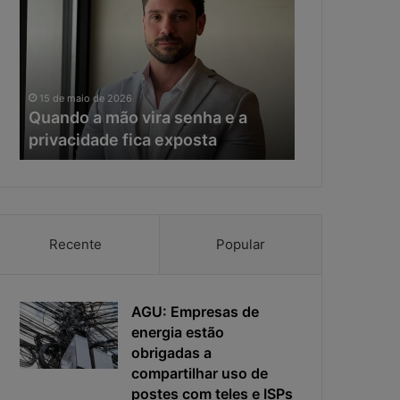
a
e
n
r
d
a
o
d
11 de maio de 20
a
a
Na era da IA
15 de maio de 2026
m
I
Quando a mão vira senha e a
resposta vir
ã
A
privacidade fica exposta
da ciberseg
o
,
v
o
i
t
r
e
a
m
s
p
Recente
Popular
e
o
n
d
h
e
a
AGU: Empresas de
r
e
e
energia estão
a
s
obrigadas a
p
p
compartilhar uso de
r
o
postes com teles e ISPs