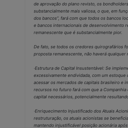
a
de aprovação do plano revisto, os bondholder
l
substancialmente mais valiosa, o que, em funç
?
dos bancos”, fará com que todos os bancos loc
e bancos internacionais de desenvolvimento r
remanescente que é substancialmente pior.
De fato, se todos os credores quirografários f
proposta remanescente, não haverá qualquer r
·Estrutura de Capital Insustentável: Se imple
excessivamente endividada, com um estoque de
acessar os mercados de capitais brasileiro e i
recursos no futuro fará com que a Companhia d
capital necessários, potencialmente resultan
·Enriquecimento Injustificado dos Atuais Acioni
restruturação, os atuais acionistas se benefi
mantendo injustificável posição acionária apó