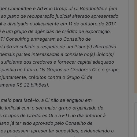
older Committee e Ad Hoc Group of Oi Bondholders (em
ao plano de recuperação judicial alterado apresentado
l e divulgado publicamente em 11 de outubro de 2017.
i e um grupo de agências de crédito de exportação,
 FTI Consulting entregaram ao Conselho de
t não vinculante a respeito de um Plano(s) alternativo
demais partes interessadas e consiste no(s) único(s)
 suficiente dos credores e fornecer capital adequado
panhia no futuro. Os Grupos de Credores Oi e o grupo
juntamente, créditos contra o Grupo Oi de
mente R$ 22 bilhões).
eio para fazê-lo, a Oi não se engajou em
ão judicial com o seu maior grupo organizado de
s Grupos de Credores Oi e a FTI no dia anterior à
lano já ter sido aprovado pelo Conselho de
R
res pudessem apresentar sugestões, evidenciando o
e