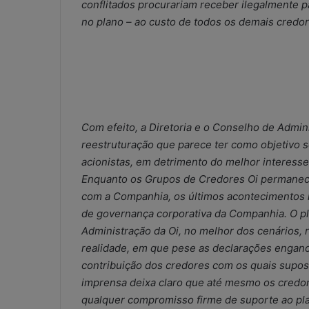
o
conflitados procurariam receber ilegalmente 
n
no plano – ao custo de todos os demais credor
t
á
b
e
i
s
:
Com efeito, a Diretoria e o Conselho de Admi
s
reestruturação que parece ter como objetivo 
o
acionistas, em detrimento do melhor interess
l
u
Enquanto os Grupos de Credores Oi permane
ç
com a Companhia, os últimos acontecimentos re
ã
de governança corporativa da Companhia. O pl
o
Administração da Oi, no melhor dos cenários, 
i
realidade, em que pese as declarações engano
m
p
contribuição dos credores com os quais supos
r
imprensa deixa claro que até mesmo os credo
o
qualquer compromisso firme de suporte ao p
v