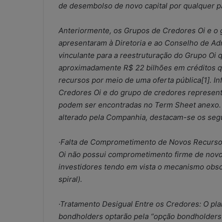
de desembolso de novo capital por qualquer p
i
s
Anteriormente, os Grupos de Credores Oi e o 
a
d
apresentaram à Diretoria e ao Conselho de Adm
a
vinculante para a reestruturação do Grupo Oi q
o
aproximadamente R$ 22 bilhões em créditos qu
u
recursos por meio de uma oferta pública[1]. I
r
Credores Oi e do grupo de credores represen
i
s
podem ser encontradas no Term Sheet anexo. 
c
alterado pela Companhia, destacam-se os segu
o
o
·Falta de Comprometimento de Novos Recursos:
p
Oi não possui comprometimento firme de novos
e
r
investidores tendo em vista o mecanismo obsc
a
spiral).
c
i
·Tratamento Desigual Entre os Credores: O pla
o
bondholders optarão pela “opção bondholders”
n