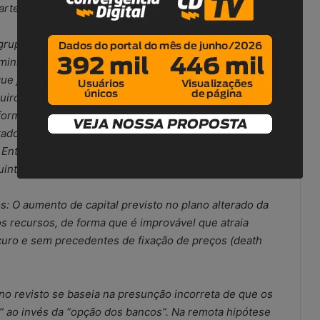
arte.
grupo de credores representado por FTI Consulting
inistração da Oi uma proposta alternativa não
ue já conta com o apoio de credores titulares de
irografários e que forneceria R$ 3 bilhões em novos
nformações adicionais sobre a proposta dos Grupos de
tado por FTI Consulting apresentada à Companhia
Entre os mais graves problemas do último plano
intes:
 O aumento de capital previsto no plano alterado da
 recursos, de forma que é improvável que atraia
uro e sem precedentes de fixação de preços (death
no revisto se baseia na presunção incorreta de que os
 ao invés da “opção dos bancos”. Na remota hipótese