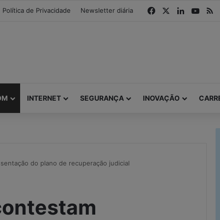
modal-check
Facebook
X
Linkedin
YouT
R
Política de Privacidade
Newsletter diária
OM
INTERNET
SEGURANÇA
INOVAÇÃO
CARR
sentação do plano de recuperação judicial
contestam