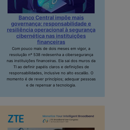
Banco Central impõe mais
governança; responsabilidade e
resiliência operacional à segurança
cibernética nas instituições
financeiras
Com pouco mais de dois meses em vigor, a
resolução nº 538 redesenha a cibersegurança
nas instituições financeiras. Ela sai dos muros da
TI ao definir papéis claros e definições de
responsabilidades, inclusive no alto escalão. O
momento é de rever princípios; adequar pessoas
e de repensar a tecnologia.