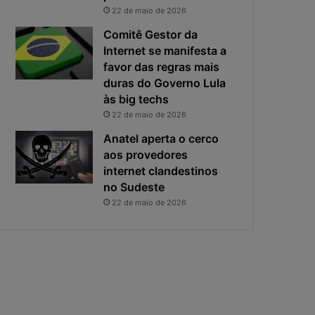
i
s
22 de maio de 2026
v
t
a
a
Comitê Gestor da
c
v
Internet se manifesta a
i
i
favor das regras mais
d
r
duras do Governo Lula
a
o
às big techs
d
u
22 de maio de 2026
e
o
f
p
Anatel aperta o cerco
i
r
aos provedores
c
i
internet clandestinos
a
n
no Sudeste
e
c
22 de maio de 2026
x
i
p
p
o
a
s
l
t
r
a
i
s
c