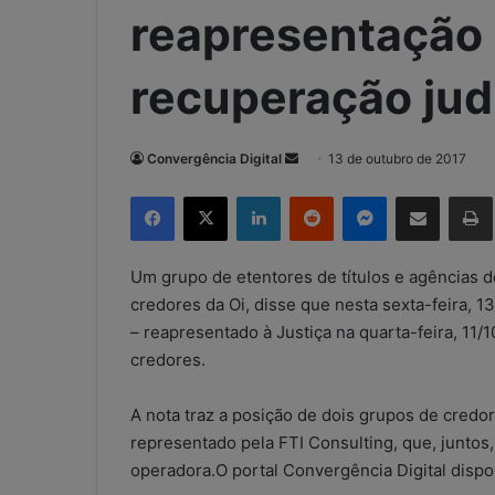
reapresentação 
recuperação judi
Convergência Digital
M
13 de outubro de 2017
a
Facebook
X
Linkedin
Reddit
Messenger
Compartilhar via e-mail
Imp
n
d
e
Um grupo de etentores de títulos e agências d
u
credores da Oi, disse que nesta sexta-feira, 1
m
– reapresentado à Justiça na quarta-feira, 11/1
e
credores.
-
m
A nota traz a posição de dois grupos de credor
a
representado pela FTI Consulting, que, juntos,
i
operadora.O portal Convergência Digital dispon
l