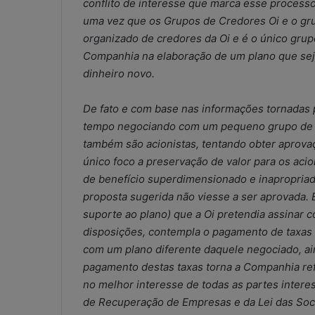
conflito de interesse que marca esse processo
a
uma vez que os Grupos de Credores Oi e o gr
t
organizado de credores da Oi e é o único grup
s
A
Companhia na elaboração de um plano que seja
5 de maio de 2026
p
dinheiro novo.
WhatsApp nos e
p
contábeis: sol
n
De fato e com base nas informações tornadas 
ou risco operac
o
tempo negociando com um pequeno grupo de cr
s
e
também são acionistas, tentando obter aprovaç
s
único foco a preservação de valor para os ac
c
de benefício superdimensionado e inapropriad
r
proposta sugerida não viesse a ser aprovada. 
i
suporte ao plano) que a Oi pretendia assinar c
t
ó
disposições, contempla o pagamento de taxas 
r
com um plano diferente daquele negociado, ai
i
pagamento destas taxas torna a Companhia ref
o
no melhor interesse de todas as partes interes
s
de Recuperação de Empresas e da Lei das Soc
c