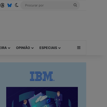
ube
SS
Threads
Bluesky
Switch skin
Procurar
por
Barra Lateral
EIRA
OPINIÃO
ESPECIAIS