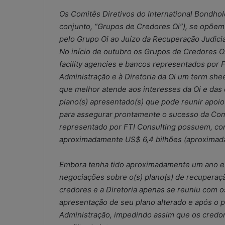
Os Comitês Diretivos do International Bondh
conjunto, “Grupos de Credores Oi”), se opõem 
pelo Grupo Oi ao Juízo da Recuperação Judicia
No início de outubro os Grupos de Credores O
facility agencies e bancos representados por
Administração e à Diretoria da Oi um term shee
que melhor atende aos interesses da Oi e das 
plano(s) apresentado(s) que pode reunir apoio
para assegurar prontamente o sucesso da Com
representado por FTI Consulting possuem, con
aproximadamente US$ 6,4 bilhões (aproximada
Embora tenha tido aproximadamente um ano e m
negociações sobre o(s) plano(s) de recuperaç
credores e a Diretoria apenas se reuniu com o
apresentação de seu plano alterado e após o p
W
Administração, impedindo assim que os credo
h