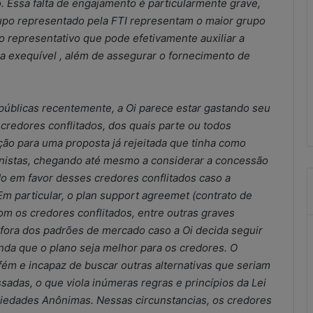
. Essa falta de engajamento é particularmente grave,
s
upo representado pela FTI representam o maior grupo
u
o representativo que pode efetivamente auxiliar a
l
t
 exequível , além de assegurar o fornecimento de
a
scritórios
21 de maio de 2026
d
ução improvisada
Resultados do combate às
o
públicas recentemente, a Oi parece estar gastando seu
ional?
irregularidades no SCM
s
edores conflitados, dos quais parte ou todos
d
o
ão para uma proposta já rejeitada que tinha como
c
ionistas, chegando até mesmo a considerar a concessão
o
o em favor desses credores conflitados caso a
m
Em particular, o plan support agreemet (contrato de
b
om os credores conflitados, entre outras graves
a
t
fora dos padrões de mercado caso a Oi decida seguir
e
nda que o plano seja melhor para os credores. O
à
ém e incapaz de buscar outras alternativas que seriam
s
sadas, o que viola inúmeras regras e princípios da Lei
i
iedades Anônimas. Nessas circunstancias, os credores
r