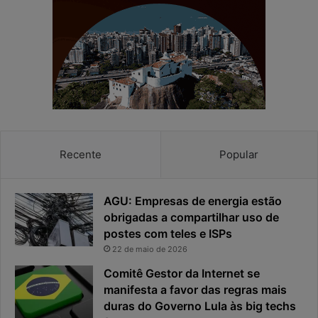
h
e
a
r
e
e
a
s
p
p
r
o
i
s
v
t
a
a
c
v
Recente
Popular
i
i
d
r
a
o
AGU: Empresas de energia estão
d
u
obrigadas a compartilhar uso de
e
o
postes com teles e ISPs
f
p
i
r
22 de maio de 2026
c
i
Comitê Gestor da Internet se
a
n
manifesta a favor das regras mais
e
c
duras do Governo Lula às big techs
x
i