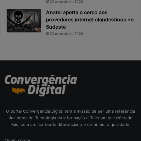
22 de maio de 2026
p
p
o
a
Anatel aperta o cerco aos
s
l
provedores internet clandestinos no
t
r
Sudeste
a
i
22 de maio de 2026
s
c
o
d
a
c
i
b
e
r
s
e
O portal Convergência Digital tem a missão de ser uma referência
g
das áreas de Tecnologia da Informação e Telecomunicações do
u
País, com um conteúdo diferenciado e de primeira qualidade.
r
a
Quem somos