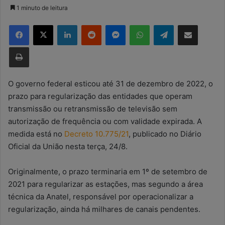
a
1 minuto de leitura
n
Facebook
X
Linkedin
Reddit
Messenger
WhatsApp
Telegram
Compartilhar via e-mail
d
e
Imprimir
u
m
e
O governo federal esticou até 31 de dezembro de 2022, o
-
prazo para regularização das entidades que operam
m
transmissão ou retransmissão de televisão sem
a
autorização de frequência ou com validade expirada. A
i
medida está no
Decreto 10.775/21
, publicado no Diário
l
Oficial da União nesta terça, 24/8.
Originalmente, o prazo terminaria em 1º de setembro de
2021 para regularizar as estações, mas segundo a área
técnica da Anatel, responsável por operacionalizar a
regularização, ainda há milhares de canais pendentes.