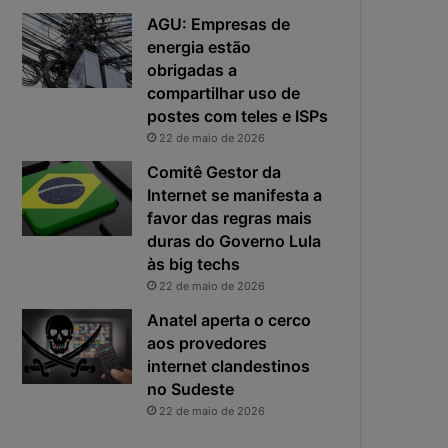
e
o
AGU: Empresas de
f
p
energia estão
i
r
obrigadas a
c
i
compartilhar uso de
a
n
e
postes com teles e ISPs
c
x
i
22 de maio de 2026
p
p
Comitê Gestor da
o
a
Internet se manifesta a
s
l
favor das regras mais
t
r
duras do Governo Lula
a
i
s
às big techs
c
22 de maio de 2026
o
Anatel aperta o cerco
d
aos provedores
a
internet clandestinos
c
no Sudeste
i
b
22 de maio de 2026
e