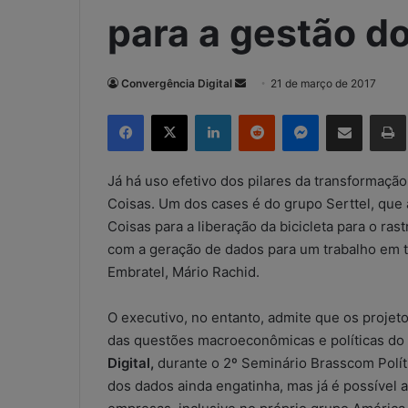
para a gestão do
Convergência Digital
M
21 de março de 2017
a
Facebook
X
Linkedin
Reddit
Messenger
Compartilhar via e-mail
Imp
n
d
e
Já há uso efetivo dos pilares da transformação 
u
Coisas. Um dos cases é do grupo Serttel, que a
m
Coisas para a liberação da bicicleta para o r
e
com a geração de dados para um trabalho em te
-
Embratel, Mário Rachid.
m
a
O executivo, no entanto, admite que os projeto
i
das questões macroeconômicas e políticas do 
l
Digital,
durante o 2º Seminário Brasscom Políti
dos dados ainda engatinha, mas já é possível a