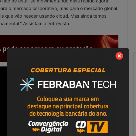
 o fato de estar se movimentando mais rápido agora
para o mercado corporativo, mas para o mercado global.
s que vão nascer usando cloud. Mas ainda temos
amental.” Assistam a entrevista.
R
e
s
u
l
t
a
scritórios
21 de maio de 2026
d
ução improvisada
Resultados do combate às
o
ional?
irregularidades no SCM
s