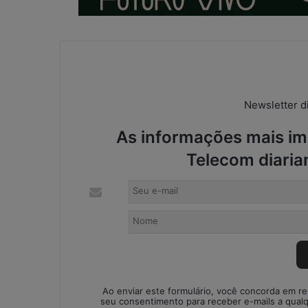
:
s
o
l
u
ç
ã
Newsletter di
o
i
As informações mais imp
m
p
Telecom diaria
r
o
v
i
s
a
d
a
o
Ao enviar este formulário, você concorda em r
u
seu consentimento para receber e-mails a qual