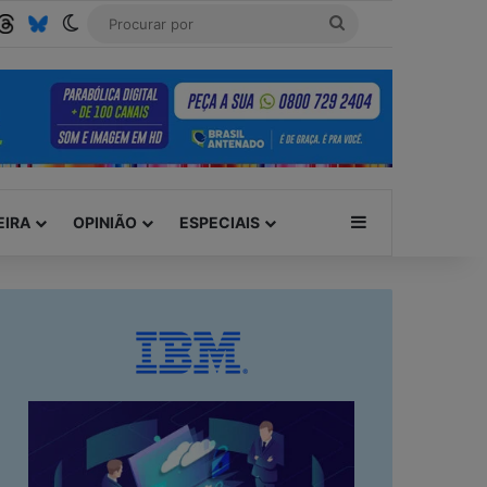
be
SS
Threads
Bluesky
Switch skin
Procurar
por
Barra Lateral
EIRA
OPINIÃO
ESPECIAIS