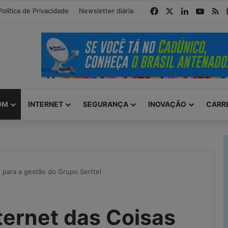
modal-check
Facebook
X
Linkedin
YouTu
R
Política de Privacidade
Newsletter diária
OM
INTERNET
SEGURANÇA
INOVAÇÃO
CARR
s para a gestão do Grupo Serttel
ternet das Coisas