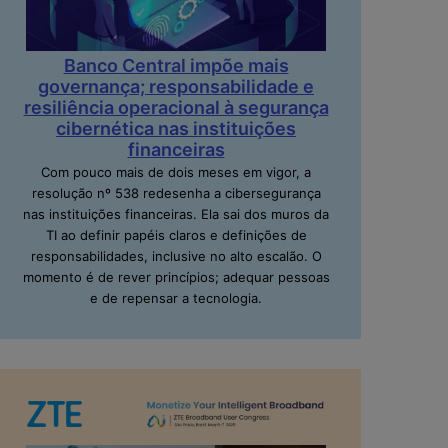
Banco Central impõe mais
governança; responsabilidade e
resiliência operacional à segurança
cibernética nas instituições
financeiras
Com pouco mais de dois meses em vigor, a
resolução nº 538 redesenha a cibersegurança
nas instituições financeiras. Ela sai dos muros da
TI ao definir papéis claros e definições de
responsabilidades, inclusive no alto escalão. O
momento é de rever princípios; adequar pessoas
e de repensar a tecnologia.