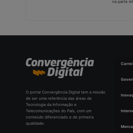
r
na parte in
i
s
c
o
o
p
e
r
a
c
Carrei
i
o
Gover
n
a
O portal Convergência Digital tem a missão
l
Inova
de ser uma referência das áreas de
?
Tecnologia da Informação e
Intern
Telecomunicações do País, com um
conteúdo diferenciado e de primeira
qualidade.
Merca