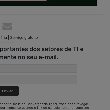
d
a
d
e
s
n
o
ária | Serviço gratuito
S
C
ortantes dos setores de TI e
M
mente no seu e-mail.
eceber e-mails do ConvergenciaDigital. Você pode revogar
quer momento usando o link de cancelamento, encontrado