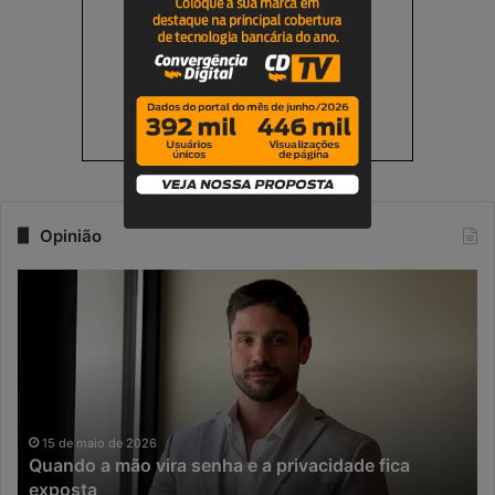
Opinião
Q
N
u
a
a
e
n
r
d
a
o
d
a
a
m
I
15 de maio de 2026
Quando a mão vira senha e a privacidade fica
ã
A
exposta
o
,