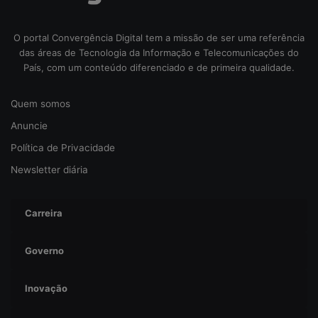
r
s
e
O portal Convergência Digital tem a missão de ser uma referência
g
das áreas de Tecnologia da Informação e Telecomunicações do
u
País, com um conteúdo diferenciado e de primeira qualidade.
r
a
Quem somos
n
ç
Anuncie
a
Política de Privacidade
Newsletter diária
Carreira
Governo
Inovação