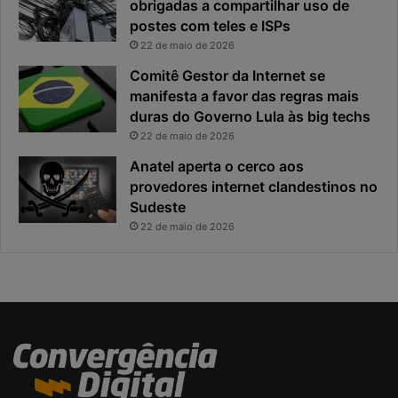
obrigadas a compartilhar uso de
e
o
postes com teles e ISPs
f
p
i
r
22 de maio de 2026
c
i
Comitê Gestor da Internet se
a
n
manifesta a favor das regras mais
e
c
duras do Governo Lula às big techs
x
i
22 de maio de 2026
p
p
o
a
Anatel aperta o cerco aos
s
l
provedores internet clandestinos no
t
r
Sudeste
a
i
22 de maio de 2026
s
c
o
d
a
c
i
b
e