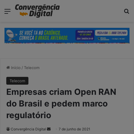
modal-check
Menu
P
Início
/
Telecom
Telecom
Empresas criam Open RAN
do Brasil e pedem marco
regulatório
Convergência Digital
M
7 de junho de 2021