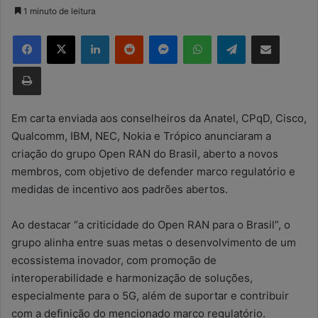
a
1 minuto de leitura
n
Facebook
X
Linkedin
Reddit
Messenger
WhatsApp
Telegram
Compartilhar via e-mail
d
e
Imprimir
u
m
e
Em carta enviada aos conselheiros da Anatel, CPqD, Cisco,
-
Qualcomm, IBM, NEC, Nokia e Trópico anunciaram a
m
criação do grupo Open RAN do Brasil, aberto a novos
a
membros, com objetivo de defender marco regulatório e
i
medidas de incentivo aos padrões abertos.
l
Ao destacar “a criticidade do Open RAN para o Brasil”, o
grupo alinha entre suas metas o desenvolvimento de um
ecossistema inovador, com promoção de
interoperabilidade e harmonização de soluções,
especialmente para o 5G, além de suportar e contribuir
com a definição do mencionado marco regulatório.